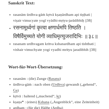
Sanskrit Text:
rasanām ūrdhva-gāṁ kṛtvā kṣaṇārdham api tiṣṭhati |
viṣair vimucyate yogī vyādhi-mṛtyu-jarādibhiḥ ||38||
रसनामूर्ध्वगां कृत्वा क्षणार्धमपि तिष्ठति ।
विषैर्विमुच्यते योगी व्याधिमृत्युजरादिभिः ॥३८॥
rasanam urdhvagam kritva kshanardham api tishthati |
vishair vimuchyate yogi vyadhi mrityu jaradibhih ||38||
Wort-für-Wort-Übersetzung:
rasanām : (die) Zunge (
Rasana
)
ūrdhva-gāṁ : nach oben (
Urdhva
) gewandt („gehend“,
Ga
)
kṛtvā : haltend („machend“,
kṛ
)
kṣaṇa
*
: (eines)
Kshana
(„Augenblick“, eine Zeiteinheit)
ardham : (für die) Hälfte (
Ardha
)