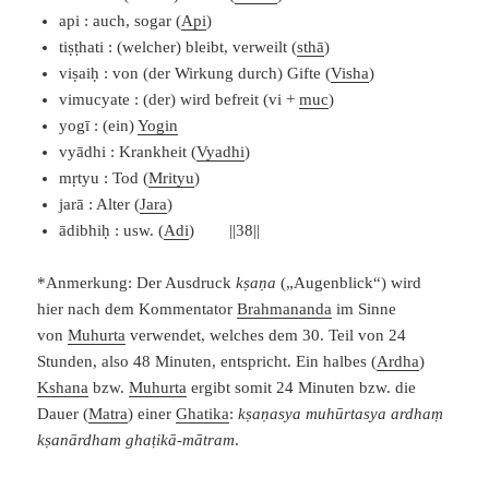
api : auch, sogar (
Api
)
tiṣṭhati : (welcher) bleibt, verweilt (
sthā
)
viṣaiḥ : von (der Wirkung durch) Gifte (
Visha
)
vimucyate : (der) wird befreit (vi +
muc
)
yogī : (ein)
Yogin
vyādhi : Krankheit (
Vyadhi
)
mṛtyu : Tod (
Mrityu
)
jarā : Alter (
Jara
)
ādibhiḥ : usw. (
Adi
) ||38||
*Anmerkung: Der Ausdruck
kṣaṇa
(„Augenblick“) wird
hier nach dem Kommentator
Brahmananda
im Sinne
von
Muhurta
verwendet, welches dem 30. Teil von 24
Stunden, also 48 Minuten, entspricht. Ein halbes (
Ardha
)
Kshana
bzw.
Muhurta
ergibt somit 24 Minuten bzw. die
Dauer (
Matra
) einer
Ghatika
:
kṣaṇasya muhūrtasya ardhaṃ
kṣanārdham ghaṭikā-mātram
.