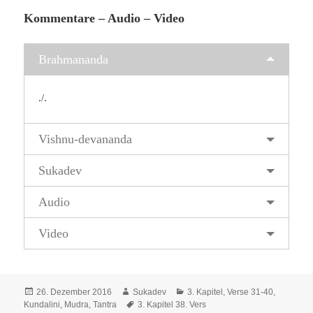
Kommentare – Audio – Video
Brahmananda
./.
Vishnu-devananda
Sukadev
Audio
Video
Veröffentlicht
Autor
Kategorien
26. Dezember 2016
Sukadev
3. Kapitel, Verse 31-40
,
am
Schlagwörter
Kundalini, Mudra, Tantra
3. Kapitel 38. Vers