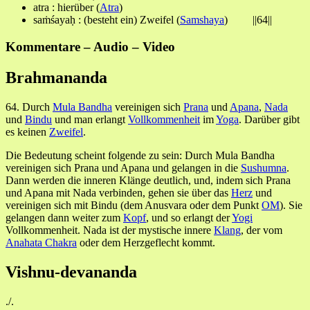
atra : hierüber (
Atra
)
saṁśayaḥ : (besteht ein) Zweifel (
Samshaya
) ||64||
Kommentare – Audio – Video
Brahmananda
64. Durch
Mula Bandha
vereinigen sich
Prana
und
Apana
,
Nada
und
Bindu
und man erlangt
Vollkommenheit
im
Yoga
. Darüber gibt
es keinen
Zweifel
.
Die Bedeutung scheint folgende zu sein: Durch Mula Bandha
vereinigen sich Prana und Apana und gelangen in die
Sushumna
.
Dann werden die inneren Klänge deutlich, und, indem sich Prana
und Apana mit Nada verbinden, gehen sie über das
Herz
und
vereinigen sich mit Bindu (dem Anusvara oder dem Punkt
OM
). Sie
gelangen dann weiter zum
Kopf
, und so erlangt der
Yogi
Vollkommenheit. Nada ist der mystische innere
Klang
, der vom
Anahata Chakra
oder dem Herzgeflecht kommt.
Vishnu-devananda
./.