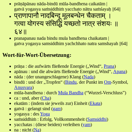
prāṇāpānau nāda-bindū mūla-bandhena caikatām |
gatvā yogasya saṁsiddhiṁ yacchato nātra saṁśayaḥ ||64||
प्राणापानौ नादबिन्दू मूलबन्धेन चैकताम् ।
गत्वा योगस्य संसिद्धिं यच्छतो नात्र संशयः ॥
६४॥
pranapanau nada bindu mula bandhena chaikatam |
gatva yogasya samsiddhim yachchhato natra samshayah ||64||
Wort-für-Wort-Übersetzung:
prāṇa : die aufwärts fließende Energie („Wind“,
Prana
)
apānau : und die abwärts fließende Energie („Wind“,
Apana
)
nāda : (der unangeschlagene) Klang (
Nada
)
bindū : und der „Tropfen“ (
Bindu
, der Punkt im
Om
-Symbol,
Anusvara
)
mūla-bandhena : durch
Mula Bandha
(“Wurzel-Verschluss”)
ca : und, aber (
Cha
)
ekatām : (indem sie jeweils zur) Einheit (
Ekata
)
gatvā : gelangt sind (
gam
)
yogasya : des
Yoga
saṁsiddhiṁ : Erfolg, Vollkommenheit (
Samsiddhi
)
yacchatas : (diese beiden) verleihen (
yam
)
na : nicht (
Na
)