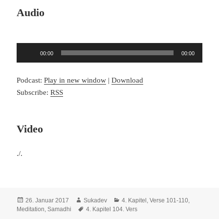
Audio
Audio-
00:00
00:00
Player
Podcast:
Play in new window
|
Download
Subscribe:
RSS
Video
./.
Veröffentlicht
Autor
Kategorien
26. Januar 2017
Sukadev
4. Kapitel, Verse 101-110
,
am
Schlagwörter
Meditation, Samadhi
4. Kapitel 104. Vers