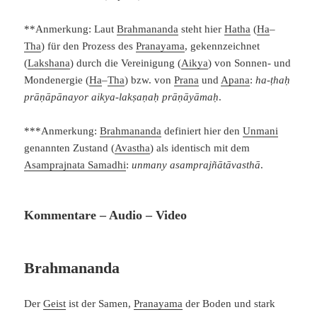
**Anmerkung: Laut
Brahmananda
steht hier
Hatha
(
Ha
–
Tha
) für den Prozess des
Pranayama
, gekennzeichnet
(
Lakshana
) durch die Vereinigung (
Aikya
) von Sonnen- und
Mondenergie (
Ha
–
Tha
) bzw. von
Prana
und
Apana
:
ha-ṭhaḥ
prāṇāpānayor aikya-lakṣaṇaḥ prāṇāyāmaḥ
.
***Anmerkung:
Brahmananda
definiert hier den
Unmani
genannten Zustand (
Avastha
) als identisch mit dem
Asamprajnata Samadhi
:
unmany asamprajñātāvasthā
.
Kommentare – Audio – Video
Brahmananda
Der
Geist
ist der Samen,
Pranayama
der Boden und stark