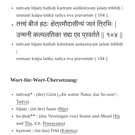
tattvaṃ bījaṃ haṭhaḥ kṣetram audāsīnyaṃ jalaṃ tribhiḥ |
unmanī kalpa-latikā sadya eva pravartate || 104 ||
तत्त्वं बीजं हठः क्षेत्रमौदासीन्यं जलं त्रिभिः |
उन्मनी कल्पलतिका सद्य एव प्रवर्तते || १०४ ||
tattvam bijam hathah kshetram audasinyam jalam tribhih
|
unmani kalpa latika sadya eva pravartate || 104 ||
Wort-für-Wort-Übersetzung:
tattvaṃ
*
: (der) Geist („die wahre Natur, das So-sein“,
Tattva
)
bījaṃ : (ist der) Same (
Bija
)
ha-ṭhaḥ
*
*
: (das Vereinigen von) Sonne und Mond (
Ha
und
Tha
, d.h.
Pranayama
)
kṣetram : (ist das) Feld (
Kshetra
)