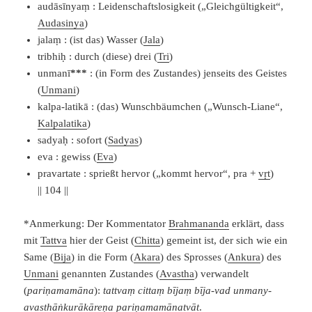
audāsīnyaṃ : Leidenschaftslosigkeit („Gleichgültigkeit“,
Audasinya
)
jalaṃ : (ist das) Wasser (
Jala
)
tribhiḥ : durch (diese) drei (
Tri
)
unmanī
*
*
*
: (in Form des Zustandes) jenseits des Geistes
(
Unmani
)
kalpa-latikā : (das) Wunschbäumchen („Wunsch-Liane“,
Kalpalatika
)
sadyaḥ : sofort (
Sadyas
)
eva : gewiss (
Eva
)
pravartate : sprießt hervor („kommt hervor“, pra +
vṛt
)
|| 104 ||
*Anmerkung: Der Kommentator
Brahmananda
erklärt, dass
mit
Tattva
hier der Geist (
Chitta
) gemeint ist, der sich wie ein
Same (
Bija
) in die Form (
Akara
) des Sprosses (
Ankura
) des
Unmani
genannten Zustandes (
Avastha
) verwandelt
(
pariṇamamāna
):
tattvaṃ cittaṃ bījaṃ bīja-vad unmany-
avasthāṅkurākāreṇa pariṇamamānatvāt
.