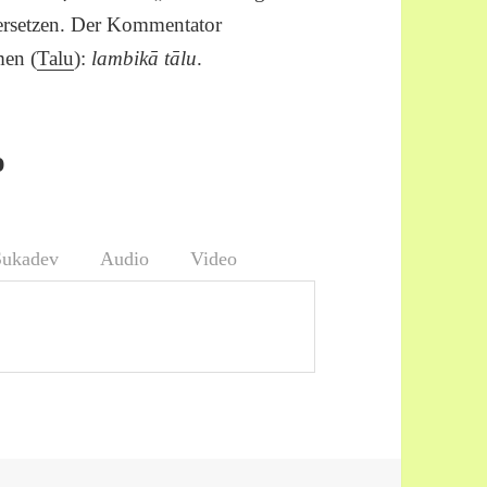
ersetzen. Der Kommentator
men (
Talu
):
lambikā tālu
.
o
Sukadev
Audio
Video