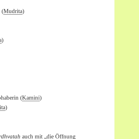
 (
Mudrita
)
a
)
bhaberin (
Kamini
)
ita
)
rdhvataḥ
auch mit „die Öffnung