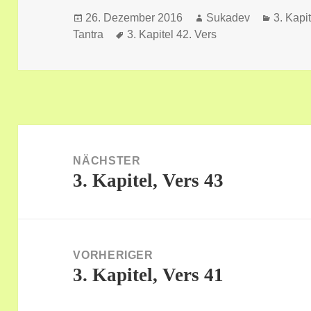
Veröffentlicht
Autor
Kategor
26. Dezember 2016
Sukadev
3. Kapi
am
Schlagwörter
Tantra
3. Kapitel 42. Vers
Beitragsnavigation
NÄCHSTER
3. Kapitel, Vers 43
Nächster
Beitrag:
VORHERIGER
3. Kapitel, Vers 41
Vorheriger
Beitrag: