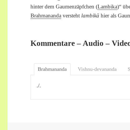
hinter dem Gaumenzäpfchen (
Lambika
)“ üb
Brahmananda
versteht
lambikā
hier als Gau
Kommentare – Audio – Vide
Brahmananda
Vishnu-devananda
./.