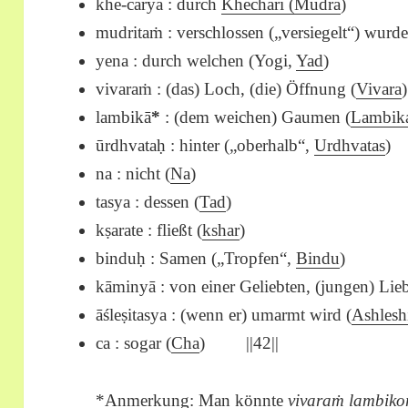
khe-caryā : durch
Khechari (Mudra
)
mudritaṁ : verschlossen („versiegelt“) wurde
yena : durch welchen (Yogi,
Yad
)
vivaraṁ : (das) Loch, (die) Öffnung (
Vivara
)
lambikā
*
: (dem weichen) Gaumen (
Lambik
ū
rdhvataḥ : hinter („oberhalb“,
Urdhvatas
)
na : nicht (
Na
)
tasya : dessen (
Tad
)
kṣarate : fließt (
kshar
)
binduḥ : Samen („Tropfen“,
Bindu
)
kāminyā : von einer Geliebten, (jungen) Lie
āśleṣitasya : (wenn er) umarmt wird (
Ashlesh
ca : sogar (
Cha
) ||42||
*Anmerkung: Man könnte
vivaraṁ lambiko