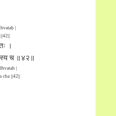
hvataḥ |
||42||
्वतः ।
ेषितस्य च ॥४२॥
hvatah |
 cha ||42||