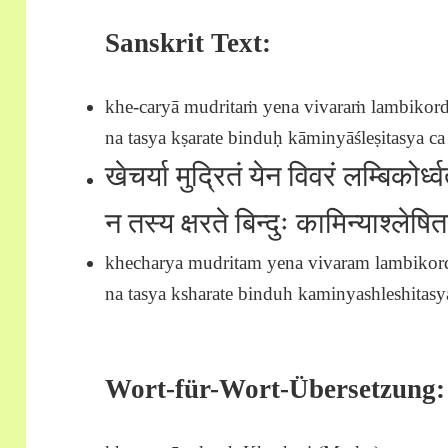
Sanskrit Text:
khe-caryā mudritaṁ yena vivaraṁ lambikord
na tasya kṣarate binduḥ kāminyāśleṣitasya ca 
खेचर्या मुद्रितं येन विवरं लम्बिकोर्ध
न तस्य क्षरते बिन्दुः कामिन्याश्ल
khecharya mudritam yena vivaram lambikord
na tasya ksharate binduh kaminyashleshitasya
Wort-für-Wort-Übersetzung: