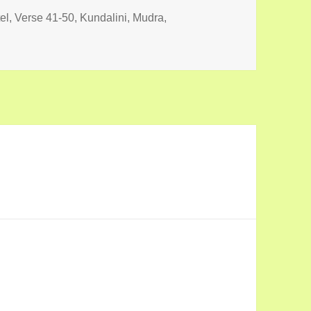
ien
tel, Verse 41-50
,
Kundalini, Mudra,