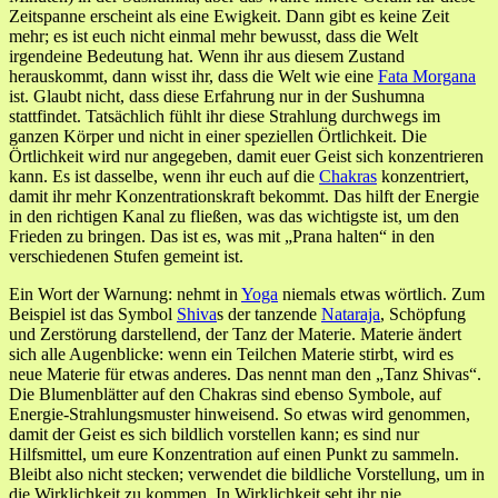
Zeitspanne erscheint als eine Ewigkeit. Dann gibt es keine Zeit
mehr; es ist euch nicht einmal mehr bewusst, dass die Welt
irgendeine Bedeutung hat. Wenn ihr aus diesem Zustand
herauskommt, dann wisst ihr, dass die Welt wie eine
Fata Morgana
ist. Glaubt nicht, dass diese Erfahrung nur in der Sushumna
stattfindet. Tatsächlich fühlt ihr diese Strahlung durchwegs im
ganzen Körper und nicht in einer speziellen Örtlichkeit. Die
Örtlichkeit wird nur angegeben, damit euer Geist sich konzentrieren
kann. Es ist dasselbe, wenn ihr euch auf die
Chakras
konzentriert,
damit ihr mehr Konzentrationskraft bekommt. Das hilft der Energie
in den richtigen Kanal zu fließen, was das wichtigste ist, um den
Frieden zu bringen. Das ist es, was mit „Prana halten“ in den
verschiedenen Stufen gemeint ist.
Ein Wort der Warnung: nehmt in
Yoga
niemals etwas wörtlich. Zum
Beispiel ist das Symbol
Shiva
s der tanzende
Nataraja
, Schöpfung
und Zerstörung darstellend, der Tanz der Materie. Materie ändert
sich alle Augenblicke: wenn ein Teilchen Materie stirbt, wird es
neue Materie für etwas anderes. Das nennt man den „Tanz Shivas“.
Die Blumenblätter auf den Chakras sind ebenso Symbole, auf
Energie-Strahlungsmuster hinweisend. So etwas wird genommen,
damit der Geist es sich bildlich vorstellen kann; es sind nur
Hilfsmittel, um eure Konzentration auf einen Punkt zu sammeln.
Bleibt also nicht stecken; verwendet die bildliche Vorstellung, um in
die Wirklichkeit zu kommen. In Wirklichkeit seht ihr nie