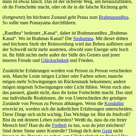
dann ist etwas falsch. Das ist der sicherste Weg, um herauszufinden,
ob ihr Fortschritte macht, oder ob ihr in die falsche Richtung geht.
(fortgesetzt) Im höchsten Zustand geht Prana zum
Brahmarandhra
.
So sollte man Pranayama durchführen.
„Randhra“ bedeutet „Kanal“, daher ist Brahmarandhra „Brahmas
Kanal“. Wo ist Brahmas Kanal? Die
Sushumna
. Mit dieser dritten
und höchsten Stufe der Reinwerdung wird das Beben aufhören und
der Schweiß nicht mehr austreten, obwohl eure Energie sehr hoch
ist. Ihr fühlt nichts mehr außer der Stille des Geistes und jener
inneren Freude und
Glückseligkeit
und Frieden.
Zusätzliche Erfahrungen werden von Person zu Person verschieden
sein. Manche Leute mögen Lichter oder Farben sehen; manche
mögen mehr Schwingungen im Rückenmark bekommen; andere
mögen nirgends Schwingungen oder Licht fühlen. Wenn euch also
das passiert, glaubt nicht, dass ihr keine Fortschritte macht. Das sind
nur individuelle Reaktionen, die von Unterschieden der geistigen
Zustände von Person zu Person abhängen. Wenn die
Kundalini
erweckt ist, werden sich die äußerlichen Erfahrungen unterscheiden.
Diese Dinge sich nicht wichtig. Das Wichtige ist: Bist du friedvoll?
Bist du mit deinem Leben zufrieden? Weißt du, dass du ein freier
Mensch bist? Hast du die
Freiheit
zu tun, was du jetzt möchtest?
Sind deine Sinne unter Kontrolle? Drängt dich dein
Geist
nicht