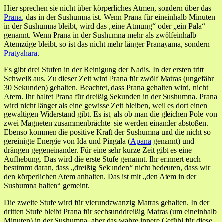
Hier sprechen sie nicht über körperliches Atmen, sondern über das
Prana
, das in der Sushumna ist. Wenn Prana für eineinhalb Minuten
in der Sushumna bleibt, wird das „eine Atmung“ oder „ein Pala“
genannt. Wenn Prana in der Sushumna mehr als zwölfeinhalb
Atemzüge bleibt, so ist das nicht mehr länger Pranayama, sondern
Pratyahara
.
Es gibt drei Stufen in der Reinigung der Nadis. In der ersten tritt
Schweiß aus. Zu dieser Zeit wird Prana für zwölf Matras (ungefähr
30 Sekunden) gehalten. Beachtet, dass Prana gehalten wird, nicht
Atem. Ihr haltet Prana für dreißig Sekunden in der Sushumna. Prana
wird nicht länger als eine gewisse Zeit bleiben, weil es dort einen
gewaltigen Widerstand gibt. Es ist, als ob man die gleichen Pole von
zwei Magneten zusammenbrächte: sie werden einander abstoßen.
Ebenso kommen die positive Kraft der Sushumna und die nicht so
gereinigte Energie von Ida und Pingala (
Apana
genannt) und
drängen gegeneinander. Für eine sehr kurze Zeit gibt es eine
Aufhebung. Das wird die erste Stufe genannt. Ihr erinnert euch
bestimmt daran, dass „dreißig Sekunden“ nicht bedeuten, dass wir
den körperlichen Atem anhalten. Das ist mit „den Atem in der
Sushumna halten“ gemeint.
Die zweite Stufe wird für vierundzwanzig Matras gehalten. In der
dritten Stufe bleibt Prana für sechsunddreißig Matras (um eineinhalb
Minuten) in der Sushumna, aber das wahre innere Gefühl für diese