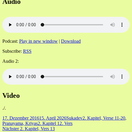
Audio
Podcast:
Play in new window
|
Download
Subscribe:
RSS
Audio 2:
Video
./.
Veröffentlicht
Autor
Kategorien
17. Dezember 2016
15. April 2026
Sukadev
2. Kapitel, Verse 11-20
,
am
Schlagwörter
Pranayama, Kriyas
2. Kapitel 12. Vers
Beitragsnavigation
Nächster
Nächster
2. Kapitel, Vers 13