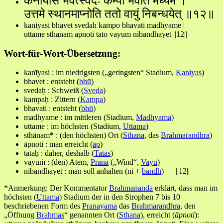
कनीयसि भवेत्स्वेदः कम्पो भवति मध्यमे ।
उत्तमे स्थानमाप्नोति ततो वायुं निबन्धयेत् ॥१२॥
kaniyasi bhavet svedah kampo bhavati madhyame |
uttame sthanam apnoti tato vayum nibandhayet ||12||
Wort-für-Wort-Übersetzung:
kanīyasi : im niedrigsten („geringsten“ Stadium,
Kaniyas
)
bhavet : entsteht (
bhū
)
svedaḥ : Schweiß (
Sveda
)
kampaḥ : Zittern (
Kampa
)
bhavati : entsteht (
bhū
)
madhyame : im mittleren (Stadium,
Madhyama
)
uttame : im höchsten (Stadium,
Uttama
)
sthānam
*
: (den höchsten) Ort (
Sthana
, das
Brahmarandhra
)
āpnoti : man erreicht (
āp
)
tataḥ : daher, deshalb (
Tatas
)
vāyuṁ : (den) Atem,
Prana
(„Wind“,
Vayu
)
nibandhayet : man soll anhalten (ni +
bandh
) ||12||
*Anmerkung: Der Kommentator
Brahmananda
erklärt, dass man im
höchsten (
Uttama
) Stadium der in den Strophen 7 bis 10
beschriebenen Form des
Pranayama
das
Brahmarandhra
, den
„Öffnung
Brahmas
“ genannten Ort (
Sthana
), erreicht (
āpnoti
):