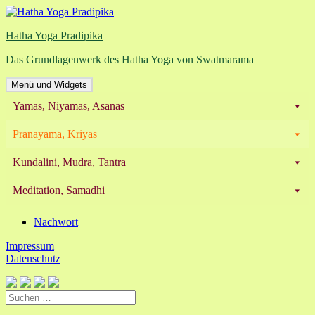
Zum
Inhalt
Hatha Yoga Pradipika
springen
Das Grundlagenwerk des Hatha Yoga von Swatmarama
Menü und Widgets
Yamas, Niyamas, Asanas
Pranayama, Kriyas
Kundalini, Mudra, Tantra
Meditation, Samadhi
Nachwort
Impressum
Datenschutz
Suchen
nach: