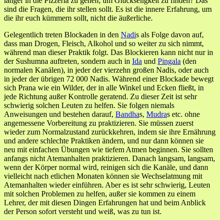
länger in die Pizzeria zu gehen, um Glückseligkeit zu finden? Das
sind die Fragen, die ihr stellen sollt. Es ist die innere Erfahrung, um
die ihr euch kümmern sollt, nicht die äußerliche.
Gelegentlich treten Blockaden in den
Nadi
s als Folge davon auf,
dass man Drogen, Fleisch, Alkohol und so weiter zu sich nimmt,
während man dieser Praktik folgt. Das Blockieren kann nicht nur in
der Sushumna auftreten, sondern auch in
Ida
und
Pingala
(den
normalen Kanälen), in jeder der vierzehn großen Nadis, oder auch
in jeder der übrigen 72 000 Nadis. Während einer Blockade bewegt
sich Prana wie ein Wilder, der in alle Winkel und Ecken fließt, in
jede Richtung außer Kontrolle geratend. Zu dieser Zeit ist sehr
schwierig solchen Leuten zu helfen. Sie folgen niemals
Anweisungen und bestehen darauf,
Bandha
s,
Mudra
s etc. ohne
angemessene Vorbereitung zu praktizieren. Sie müssen zuerst
wieder zum Normalzustand zurückkehren, indem sie ihre Ernährung
und andere schlechte Praktiken ändern, und nur dann können sie
neu mit einfachen Übungen wie tiefem Atmen beginnen. Sie sollten
anfangs nicht Atemanhalten praktizieren. Danach langsam, langsam,
wenn der Körper normal wird, reinigen sich die Kanäle, und dann
vielleicht nach etlichen Monaten können sie Wechselatmung mit
Atemanhalten wieder einführen. Aber es ist sehr schwierig, Leuten
mit solchen Problemen zu helfen, außer sie kommen zu einem
Lehrer, der mit diesen Dingen Erfahrungen hat und beim Anblick
der Person sofort versteht und weiß, was zu tun ist.