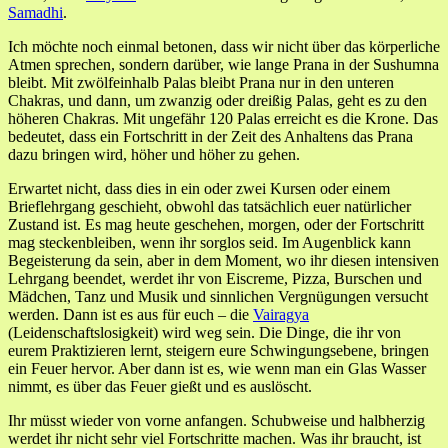
Samadhi
.
Ich möchte noch einmal betonen, dass wir nicht über das körperliche
Atmen sprechen, sondern darüber, wie lange Prana in der Sushumna
bleibt. Mit zwölfeinhalb Palas bleibt Prana nur in den unteren
Chakras, und dann, um zwanzig oder dreißig Palas, geht es zu den
höheren Chakras. Mit ungefähr 120 Palas erreicht es die Krone. Das
bedeutet, dass ein Fortschritt in der Zeit des Anhaltens das Prana
dazu bringen wird, höher und höher zu gehen.
Erwartet nicht, dass dies in ein oder zwei Kursen oder einem
Brieflehrgang geschieht, obwohl das tatsächlich euer natürlicher
Zustand ist. Es mag heute geschehen, morgen, oder der Fortschritt
mag steckenbleiben, wenn ihr sorglos seid. Im Augenblick kann
Begeisterung da sein, aber in dem Moment, wo ihr diesen intensiven
Lehrgang beendet, werdet ihr von Eiscreme, Pizza, Burschen und
Mädchen, Tanz und Musik und sinnlichen Vergnügungen versucht
werden. Dann ist es aus für euch – die
Vairagya
(Leidenschaftslosigkeit) wird weg sein. Die Dinge, die ihr von
eurem Praktizieren lernt, steigern eure Schwingungsebene, bringen
ein Feuer hervor. Aber dann ist es, wie wenn man ein Glas Wasser
nimmt, es über das Feuer gießt und es auslöscht.
Ihr müsst wieder von vorne anfangen. Schubweise und halbherzig
werdet ihr nicht sehr viel Fortschritte machen. Was ihr braucht, ist