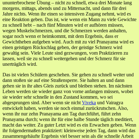
ununterbrochene Übung – nicht zu schnell, etwa drei Monate lang
morgens, mittags, abends und zu Mitternacht, und dann für drei
Jahre nichts. Wenn ihr einen so intensiven Zugang nehmt, wird es
eine Reaktion geben. Das ist, wie wenn ein Mann zu viele Gewichte
zu schnell hebt – nach fünf Minuten wird er aufhören müssen,
wegen Muskelschmerzen, und die Schmerzen werden anhalten,
sogar noch wenn er heimkommt, mit dem Ergebnis, dass er
Gewichtheben aufgeben wird. Auch mit zu viel Pranayama wird es
einen geistigen Rückschlag geben, der geistige Schmerz wird
gewaltig sein. Viele Leute sind gezwungen, vom Praktizieren zu
lassen, weil sie zu schnell weitergehen und der Schmerz für sie
unerträglich wird.
Das ist vielen Schülern geschehen. Sie gehen zu schnell weiter und
dann stoßen sie auf eine Straßensperre. Sie halten an und dann
gehen sie in ihr altes Gleis zurück und bleiben stehen. Im nächsten
Leben werden sie wieder ganz von vorne anfangen müssen, wobei
sie wieder sehr schnelle in den Zustand kommen, wo sei
abgesprungen sind. Aber wenn sie nicht
Viveka
und Vairagya
entwickelt haben, werden sie noch einmal zurückrutschen. Also,
wenn ihr nur zehn Pranayama am Tag durchführt, führt zehn
Pranayama durch; wenn ihr für eine halbe Stunde täglich meditiert,
macht das weiter. Zu guter Letzt wird es ein Erwachen geben. Wenn
ihr folgendermaßen praktiziert: kleinweise jeden Tag, dann wird das
zusammengehäufte Ergebnis viel besser sein als die schnelle Arbeit