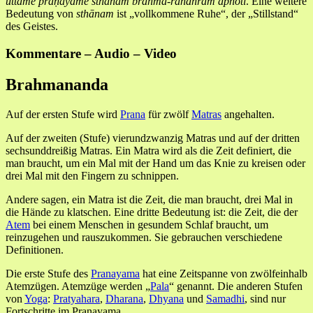
uttame prāṇāyāme sthānam brahma-randhram āpnoti
. Eine weitere
Bedeutung von
sthānam
ist „vollkommene Ruhe“, der „Stillstand“
des Geistes.
Kommentare – Audio – Video
Brahmananda
Auf der ersten Stufe wird
Prana
für zwölf
Matras
angehalten.
Auf der zweiten (Stufe) vierundzwanzig Matras und auf der dritten
sechsunddreißig Matras. Ein Matra wird als die Zeit definiert, die
man braucht, um ein Mal mit der Hand um das Knie zu kreisen oder
drei Mal mit den Fingern zu schnippen.
Andere sagen, ein Matra ist die Zeit, die man braucht, drei Mal in
die Hände zu klatschen. Eine dritte Bedeutung ist: die Zeit, die der
Atem
bei einem Menschen in gesundem Schlaf braucht, um
reinzugehen und rauszukommen. Sie gebrauchen verschiedene
Definitionen.
Die erste Stufe des
Pranayama
hat eine Zeitspanne von zwölfeinhalb
Atemzügen. Atemzüge werden „
Pala
“ genannt. Die anderen Stufen
von
Yoga
:
Pratyahara
,
Dharana
,
Dhyana
und
Samadhi
, sind nur
Fortschritte im Pranayama.