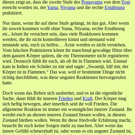
diesen zeigt an, dass die zweite Stufe des
Pranayama
von dem
Yogi
erreicht worden ist, der
Yama
,
Niyama
und die rechte
Ernährung
praktiziert.
Nur dann, wenn ihr auf diese Stufe gelangt, ist das gut. Aber wenn
ihr soweit kommen wollt ohne Yama, Niyama, rechte Ernährung
etc., könnt ihr versichert sein, dass viele Reaktionen kommen
werden, die ihr nicht kontrollieren könnt und niemand wird
imstande sein, euch zu helfen… Ärzte werden es nicht verstehen.
Vom falschen Praktizieren könnt ihr manchmal gewaltige Hitze über
dem ganzen Körper spüren, die ein Thermometer nicht registrieren
wird. Dennoch fühlt ihr euch, als ob ihr in Flammen wärt. Einmal
kam in Indien ein Schüler zu mir und sagte: „Swamiji, hilf mir, der
Körper ist in Flammen.“ Das war, weil er bestimmte Dinge nicht
richtig durchführte, was diese unguten Reaktionen hervorgerufen
hatte.
Doch wenn das Beben sich ausbreitet, und es ist die eigentliche
Sache, dann fühlt ihr inneren
Frieden
und
Kraft
. Der Körper mag
sich heftig bewegen, aber innerlich seid ihr voll Frieden. Die
allgemeine Reaktion ist immer ein wonniglicher innerer Zustand. Ihr
werdet euch an diesem inneren Zustand freuen wollen, in diesem
Zustand bleiben wollen. Wenn ihr diese friedvolle Erfahrung macht,
braucht ihr euch keine Sorgen mehr zu machen. Aber wenn das
innere Gefühl schmerzhaft ist, oder wenn es ein unguter Zustand ist,