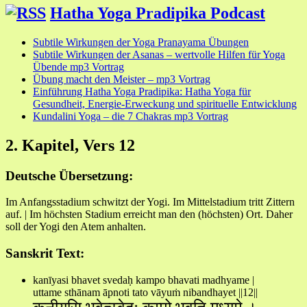
Hatha Yoga Pradipika Podcast
Subtile Wirkungen der Yoga Pranayama Übungen
Subtile Wirkungen der Asanas – wertvolle Hilfen für Yoga
Übende mp3 Vortrag
Übung macht den Meister – mp3 Vortrag
Einführung Hatha Yoga Pradipika: Hatha Yoga für
Gesundheit, Energie-Erweckung und spirituelle Entwicklung
Kundalini Yoga – die 7 Chakras mp3 Vortrag
2. Kapitel, Vers 12
Deutsche Übersetzung:
Im Anfangsstadium schwitzt der Yogi. Im Mittelstadium tritt Zittern
auf. | Im höchsten Stadium erreicht man den (höchsten) Ort. Daher
soll der Yogi den Atem anhalten.
Sanskrit Text:
kanīyasi bhavet svedaḥ kampo bhavati madhyame |
uttame sthānam āpnoti tato vāyuṁ nibandhayet ||12||