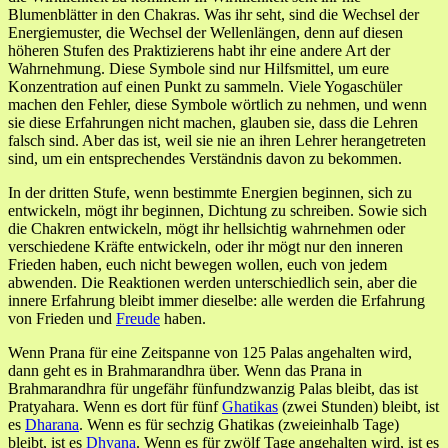
Blumenblätter in den Chakras. Was ihr seht, sind die Wechsel der
Energiemuster, die Wechsel der Wellenlängen, denn auf diesen
höheren Stufen des Praktizierens habt ihr eine andere Art der
Wahrnehmung. Diese Symbole sind nur Hilfsmittel, um eure
Konzentration auf einen Punkt zu sammeln. Viele Yogaschüler
machen den Fehler, diese Symbole wörtlich zu nehmen, und wenn
sie diese Erfahrungen nicht machen, glauben sie, dass die Lehren
falsch sind. Aber das ist, weil sie nie an ihren Lehrer herangetreten
sind, um ein entsprechendes Verständnis davon zu bekommen.
In der dritten Stufe, wenn bestimmte Energien beginnen, sich zu
entwickeln, mögt ihr beginnen, Dichtung zu schreiben. Sowie sich
die Chakren entwickeln, mögt ihr hellsichtig wahrnehmen oder
verschiedene Kräfte entwickeln, oder ihr mögt nur den inneren
Frieden haben, euch nicht bewegen wollen, euch von jedem
abwenden. Die Reaktionen werden unterschiedlich sein, aber die
innere Erfahrung bleibt immer dieselbe: alle werden die Erfahrung
von Frieden und
Freude
haben.
Wenn Prana für eine Zeitspanne von 125 Palas angehalten wird,
dann geht es in Brahmarandhra über. Wenn das Prana in
Brahmarandhra für ungefähr fünfundzwanzig Palas bleibt, das ist
Pratyahara. Wenn es dort für fünf
Ghatikas
(zwei Stunden) bleibt, ist
es
Dharana
. Wenn es für sechzig Ghatikas (zweieinhalb Tage)
bleibt, ist es
Dhyana
. Wenn es für zwölf Tage angehalten wird, ist es