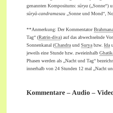
genannten Kompositums:
sūrya
(„Sonne“) 
sūryā-candramasau
„Sonne und Mond“, No
**Anmerkung: Der Kommentator
Brahman
Tag“ (
Ratrin-diva
) auf das abwechselnde V
Sonnenkanal (
Chandra
und
Surya
bzw.
Ida
jeweils eine Stunde bzw. zweieinhalb
Ghatik
Phasen werden als „Nacht und Tag“ bezeichne
innerhalb von 24 Stunden 12 mal „Nacht un
Kommentare – Audio – Vide