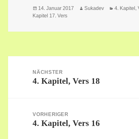
Veröffentlicht
Autor
Kategorien
14. Januar 2017
Sukadev
4. Kapitel,
am
Kapitel 17. Vers
Beitragsnavigation
NÄCHSTER
4. Kapitel, Vers 18
Nächster
Beitrag:
VORHERIGER
4. Kapitel, Vers 16
Vorheriger
Beitrag: