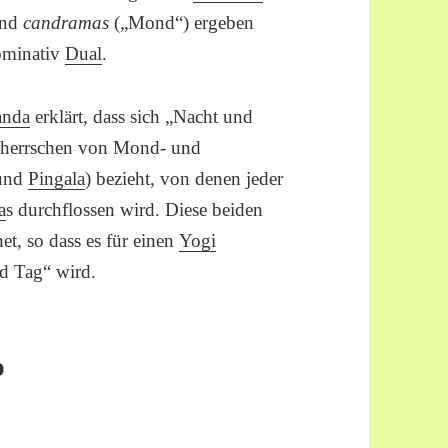
und
candramas
(„Mond“) ergeben
minativ
Dual
.
anda
erklärt, dass sich „Nacht und
orherrschen von Mond- und
und
Pingala
) bezieht, von denen jeder
a
s durchflossen wird. Diese beiden
t, so dass es für einen
Yogi
d Tag“ wird.
o