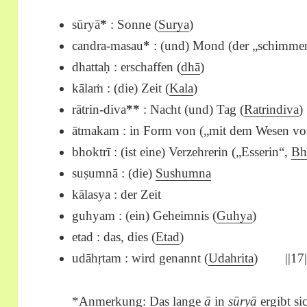
sūryā
*
: Sonne (
Surya
)
candra-masau
*
: (und) Mond (der „schimm
dhattaḥ : erschaffen (
dhā
)
kālaṁ : (die) Zeit (
Kala
)
rātrin-diva
*
*
: Nacht (und) Tag (
Ratrindiva
)
ātmakam : in Form von („mit dem Wesen v
bhoktrī : (ist eine) Verzehrerin („Esserin“,
Bh
suṣumnā : (die)
Sushumna
kālasya : der Zeit
guhyam : (ein) Geheimnis (
Guhya
)
etad : das, dies (
Etad
)
udāhṛtam : wird genannt (
Udahrita
) ||17|
*Anmerkung: Das lange
ā
in
sūryā
ergibt si