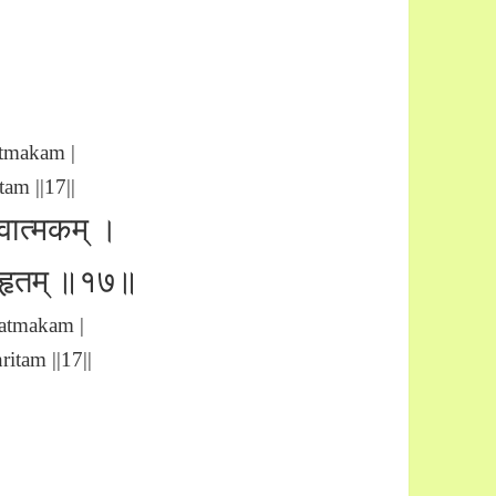
ātmakam |
am ||17||
दिवात्मकम् ।
ुदाहृतम् ॥१७॥
vatmakam |
itam ||17||