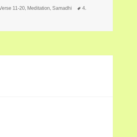
Schlagwörter
 Verse 11-20
,
Meditation, Samadhi
4.