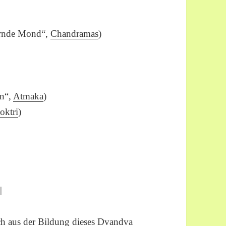
ernde Mond“,
Chandramas
)
on“,
Atmaka
)
oktri
)
|
ch aus der Bildung dieses
Dvandva