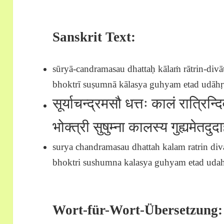
Sanskrit Text:
sūryā-candramasau dhattaḥ kālaṁ rātrin-div
bhoktrī suṣumnā kālasya guhyam etad udāhṛt
सूर्याचन्द्रमसौ धत्तः कालं रात्रिन्
भोक्त्री सुषुम्ना कालस्य गुह्यमेतद
surya chandramasau dhattah kalam ratrin di
bhoktri sushumna kalasya guhyam etad udahr
Wort-für-Wort-Übersetzung: