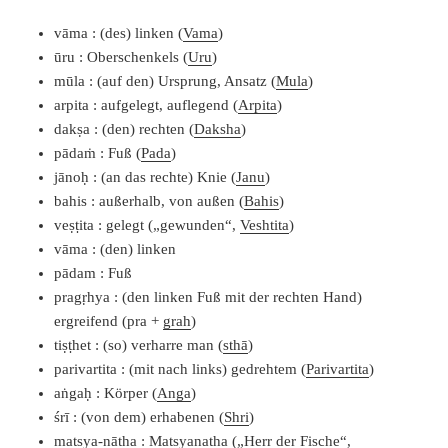
vāma : (des) linken (
Vama
)
ūru : Oberschenkels (
Uru
)
mūla : (auf den) Ursprung, Ansatz (
Mula
)
arpita : aufgelegt, auflegend (
Arpita
)
dakṣa : (den) rechten (
Daksha
)
pādaṁ : Fuß (
Pada
)
jānoḥ : (an das rechte) Knie (
Janu
)
bahis : außerhalb, von außen (
Bahis
)
veṣṭita : gelegt („gewunden“,
Veshtita
)
vāma : (den) linken
pādam : Fuß
pragṛhya : (den linken Fuß mit der rechten Hand)
ergreifend (pra +
grah
)
tiṣṭhet : (so) verharre man (
sthā
)
parivartita : (mit nach links) gedrehtem (
Parivartita
)
aṅgaḥ : Körper (
Anga
)
śrī : (von dem) erhabenen (
Shri
)
matsya-nātha :
Matsyanatha
(„Herr der Fische“,