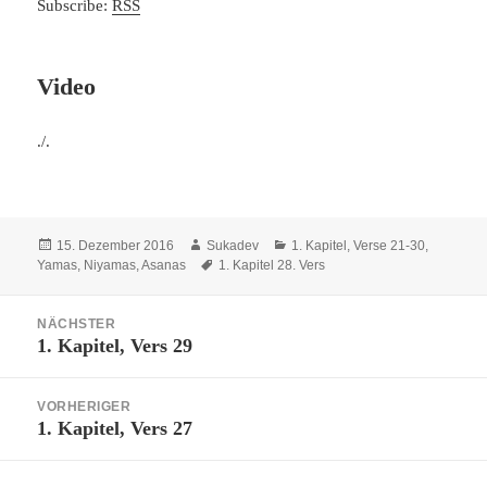
Subscribe:
RSS
Video
./.
Veröffentlicht
Autor
Kategorien
15. Dezember 2016
Sukadev
1. Kapitel, Verse 21-30
,
am
Schlagwörter
Yamas, Niyamas, Asanas
1. Kapitel 28. Vers
Beitragsnavigation
NÄCHSTER
1. Kapitel, Vers 29
Nächster
Beitrag:
VORHERIGER
1. Kapitel, Vers 27
Vorheriger
Beitrag: