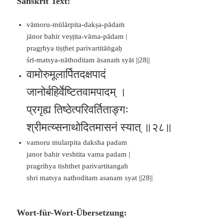
Sanskrit Text:
vāmoru-mūlārpita-dakṣa-pādaṁ
jānor bahir veṣṭita-vāma-pādam |
pragṛhya tiṣṭhet parivartitāṅgaḥ
śrī-matsya-nāthoditam āsanaṁ syāt ||28||
वामोरुमूलार्पितदक्षपादं
जानोर्बहिर्वेष्टितवामपादम् ।
प्रगृह्य तिष्ठेत्परिवर्तिताङ्गः
श्रीमत्य्सनाथोदितमासनं स्यात् ॥२८॥
vamoru mularpita daksha padam
janor bahir veshtita vama padam |
pragrihya tishthet parivartitangah
shri matsya nathoditam asanam syat ||28||
Wort-für-Wort-Übersetzung: