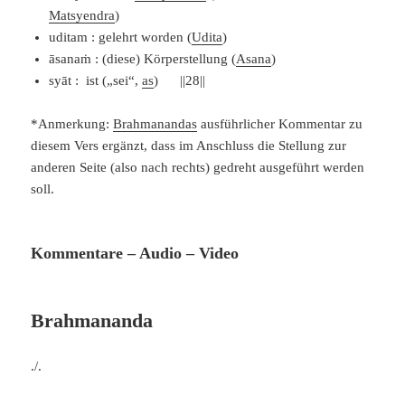
Matsyendra
)
uditam : gelehrt worden (
Udita
)
āsanaṁ : (diese) Körperstellung (
Asana
)
syāt : ist („sei“,
as
) ||28||
*Anmerkung:
Brahmanandas
ausführlicher Kommentar zu
diesem Vers ergänzt, dass im Anschluss die Stellung zur
anderen Seite (also nach rechts) gedreht ausgeführt werden
soll.
Kommentare – Audio – Video
Brahmananda
./.