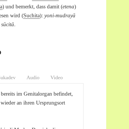
a
) und bemerkt, dass damit (
etena
)
sen wird (
Suchita
):
yoni-mudrayā
sūcitā
.
o
Sukadev
Audio
Video
bereits im Genitalorgan befindet,
 wieder an ihren Ursprungsort