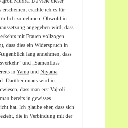
Vajroli
Mudra. Da viele dieser
rscheinen, erachte ich es für
 wörtlich zu nehmen. Obwohl in
aussetzung angegeben wird, dass
erkehrs mit Frauen vollzogen
gt, dass dies ein Widerspruch in
n Augenblick lang annehmen, dass
tsverkehr“ und „Samenfluss“
ereits in
Yama
und
Niyama
nd. Darüberhinaus wird in
ewiesen, dass man erst Vajroli
man bereits in gewisses
icht hat. Ich glaube eher, dass sich
bezieht, die in Verbindung mit der