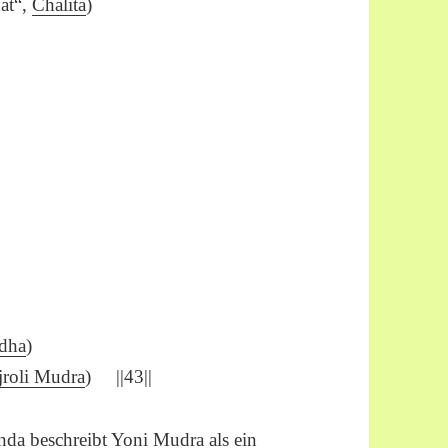
hat“,
Chalita
)
dha
)
jroli Mudra
) ||43||
nda
beschreibt
Yoni Mudra
als ein