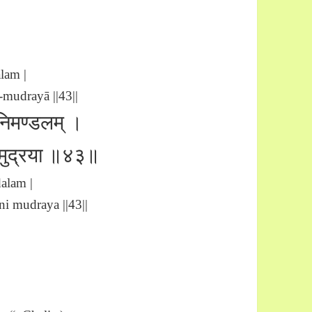
lam |
-mudrayā ||43||
ोनिमण्डलम् ।
ोनिमुद्रया ॥४३॥
alam |
i mudraya ||43||