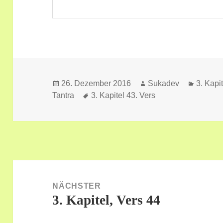
Veröffentlicht
Autor
Kategor
26. Dezember 2016
Sukadev
3. Kapi
am
Schlagwörter
Tantra
3. Kapitel 43. Vers
Beitragsnavigation
NÄCHSTER
3. Kapitel, Vers 44
Nächster
Beitrag: