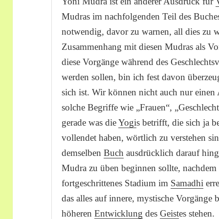
Yoni Mudra ist ein anderer Ausdruck für
Mudras im nachfolgenden Teil des Buches e
notwendig, davor zu warnen, all dies zu
Zusammenhang mit diesen Mudras als Vor
diese Vorgänge während des Geschlechtsv
werden sollen, bin ich fest davon überzeu
sich ist. Wir können nicht auch nur eine
solche Begriffe wie „Frauen“, „Geschlech
gerade was die
Yogi
s betrifft, die sich ja b
vollendet haben, wörtlich zu verstehen si
demselben
Buch
ausdrücklich darauf hing
Mudra zu üben beginnen sollte, nachdem 
fortgeschrittenes Stadium im
Samadhi
erre
das alles auf innere, mystische Vorgänge 
höheren
Entwicklung
des
Geist
es stehen.