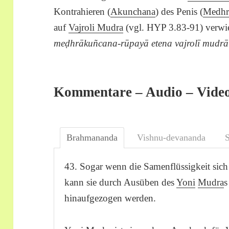
Kontrahieren (
Akunchana
) des Penis (
Medhr
auf
Vajroli Mudra
(vgl. HYP 3.83-91) verwie
meḍhrākuñcana-rūpayā etena vajrolī mudrā 
Kommentare – Audio – Vide
Brahmananda
Vishnu-devananda
43. Sogar wenn die Samenflüssigkeit sich 
kann sie durch Ausüben des
Yoni
Mudra
s
hinaufgezogen werden.