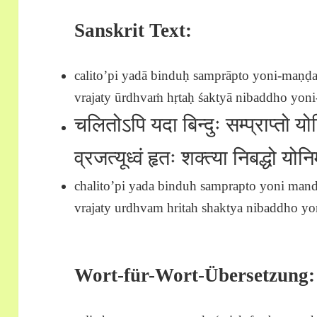
Sanskrit Text:
calito’pi yadā binduḥ samprāpto yoni-maṇḍa
vrajaty ūrdhvaṁ hṛtaḥ śaktyā nibaddho yoni
चलितोऽपि यदा बिन्दुः सम्प्राप्तो य
व्रजत्यूध्वं हृतः शक्त्या निबद्धो य
chalito’pi yada binduh samprapto yoni mand
vrajaty urdhvam hritah shaktya nibaddho yon
Wort-für-Wort-Übersetzung: