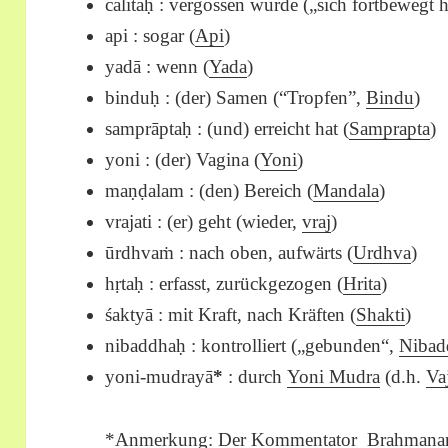
calitaḥ : vergossen wurde („sich fortbewegt 
api : sogar (
Api
)
yadā : wenn (
Yada
)
binduḥ : (der) Samen (“Tropfen”,
Bindu
)
samprāptaḥ : (und) erreicht hat (
Samprapta
)
yoni : (der) Vagina (
Yoni
)
maṇḍalam : (den) Bereich (
Mandala
)
vrajati : (er) geht (wieder,
vraj
)
ūrdhvaṁ : nach oben, aufwärts (
Urdhva
)
hṛtaḥ : erfasst, zurückgezogen (
Hrita
)
śaktyā : mit Kraft, nach Kräften (
Shakti
)
nibaddhaḥ : kontrolliert („gebunden“,
Nibad
yoni-mudrayā
*
: durch
Yoni Mudra
(d.h.
Va
*Anmerkung: Der Kommentator
Brahmana