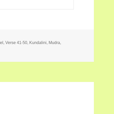
ien
tel, Verse 41-50
,
Kundalini, Mudra,