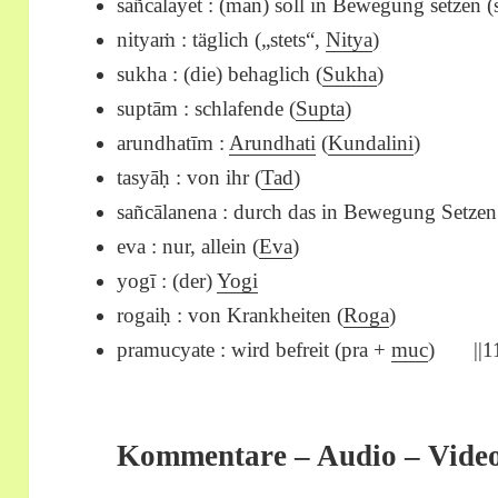
sañcālayet : (man) soll in Bewegung setzen 
nityaṁ : täglich („stets“,
Nitya
)
sukha : (die) behaglich (
Sukha
)
suptām : schlafende (
Supta
)
arundhatīm :
Arundhati
(
Kundalini
)
tasyāḥ : von ihr (
Tad
)
sañcālanena : durch das in Bewegung Setzen
eva : nur, allein (
Eva
)
yogī : (der)
Yogi
rogaiḥ : von Krankheiten (
Roga
)
pramucyate : wird befreit (pra +
muc
) ||11
Kommentare – Audio – Vide