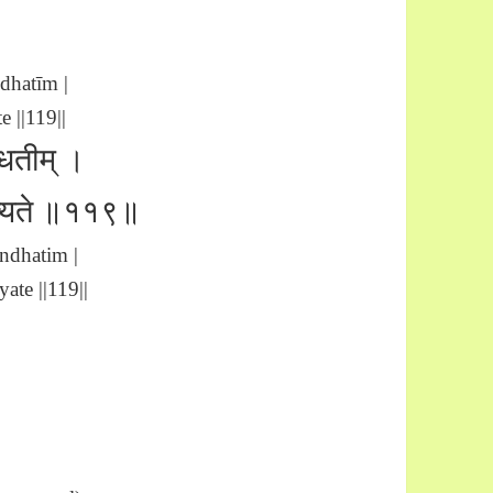
dhatīm |
 ||119||
न्धतीम् ।
मुच्यते ॥११९॥
ndhatim |
ate ||119||