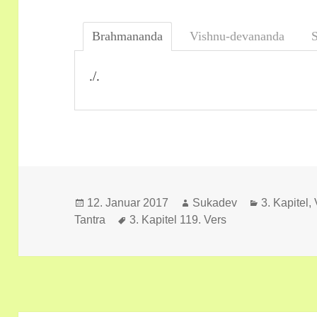
Brahmananda
Vishnu-devananda
./.
Veröffentlicht
Autor
Kategorien
12. Januar 2017
Sukadev
3. Kapitel,
am
Schlagwörter
Tantra
3. Kapitel 119. Vers