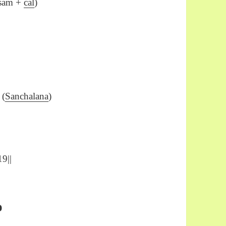
(sam +
cal
)
 (
Sanchalana
)
9||
o