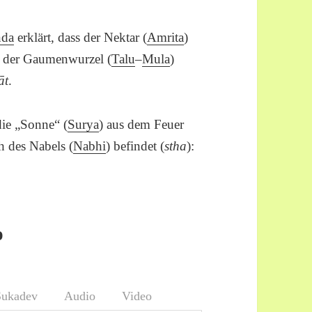
nda
erklärt, dass der Nektar (
Amrita
)
an der Gaumenwurzel (
Talu
–
Mula
)
āt
.
die „Sonne“ (
Surya
) aus dem Feuer
ch des Nabels (
Nabhi
) befindet (
stha
):
o
Sukadev
Audio
Video