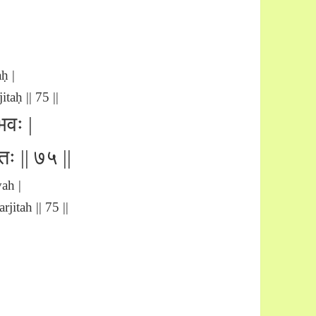
ḥ |
aḥ || 75 ||
भवः |
तः || ७५ ||
ah |
itah || 75 ||