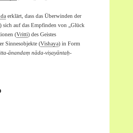
nda
erklärt, dass das Überwinden der
) sich auf das Empfinden von „Glück
tionen (
Vritti
) des Geistes
r Sinnesobjekte (
Vishaya
) in Form
itta-ānanda
ṃ
nāda-viṣayāntaḥ-
o