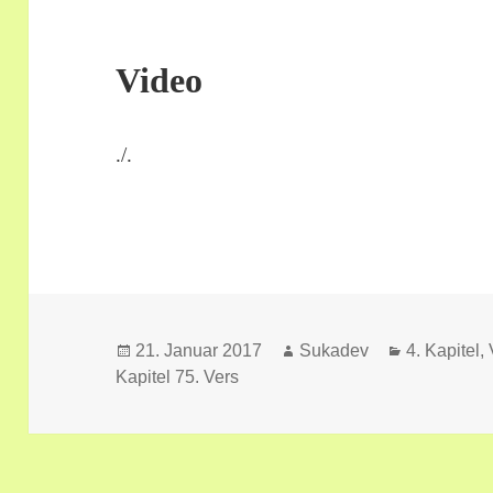
Video
./.
Veröffentlicht
Autor
Kategorien
21. Januar 2017
Sukadev
4. Kapitel,
am
Kapitel 75. Vers