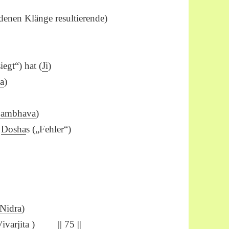
denen Klänge resultierende)
egt“) hat (
Ji
)
ja
)
Sambhava
)
)
Dosha
s („Fehler“)
Nidra
)
ivarjita
) || 75 ||