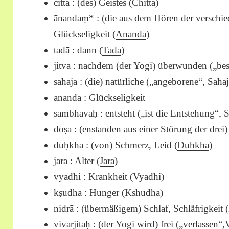
citta : (des) Geistes (
Chitta
)
ānandaṃ
*
: (die aus dem Hören der verschie
Glückseligkeit (
Ananda
)
tadā : dann (
Tada
)
jitvā : nachdem (der Yogi) überwunden („besi
sahaja : (die) natürliche („angeborene“,
Saha
ānanda : Glückseligkeit
sambhavaḥ : entsteht („ist die Entstehung“,
doṣa : (enstanden aus einer Störung der drei
duḥkha : (von) Schmerz, Leid (
Duhkha
)
jarā : Alter (
Jara
)
vyādhi : Krankheit (
Vyadhi
)
kṣudhā : Hunger (
Kshudha
)
nidrā : (übermäßigem) Schlaf, Schläfrigkeit (
vivarjitaḥ : (der Yogi wird) frei („verlassen“,
V