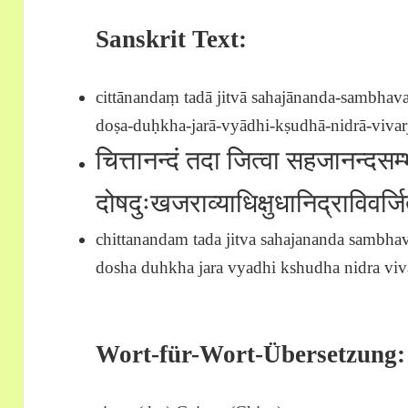
Sanskrit Text:
cittānandaṃ tadā jitvā sahajānanda-sambhava
doṣa-duḥkha-jarā-vyādhi-kṣudhā-nidrā-vivarjit
चित्तानन्दं तदा जित्वा सहजानन्दसम्
दोषदुःखजराव्याधिक्षुधानिद्राविवर्जि
chittanandam tada jitva sahajananda sambhav
dosha duhkha jara vyadhi kshudha nidra vivarj
Wort-für-Wort-Übersetzung: