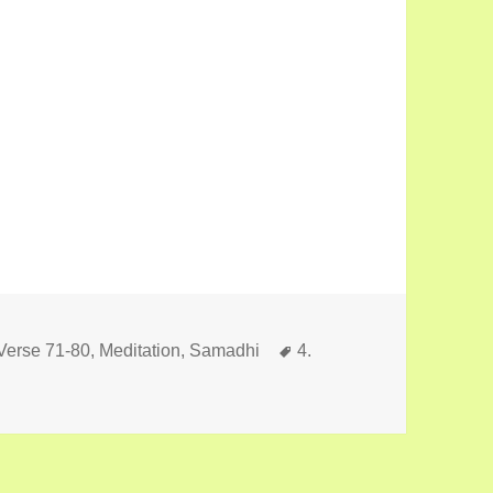
Schlagwörter
 Verse 71-80
,
Meditation, Samadhi
4.