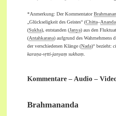
*Anmerkung: Der Kommentator
Brahmana
„Glückseligkeit des Geistes“ (
Chitta
–
Ananda
(
Sukha
), entstanden (
Janya
) aus den Fluktua
(
Antahkarana
) aufgrund des Wahrnehmens de
der verschiedenen Klänge (
Nada
)“ bezieht:
c
karaṇa-vṛtti-janyaṃ sukhaṃ
.
Kommentare – Audio – Vide
Brahmananda