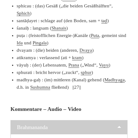
sphicau : (das) Gesäß („die beiden Gesäßhälften“,
Sphich
)
santāḍayet : schlage auf (den Boden, sam +
taḍ
)
ś
anaiḥ : langsam (
Shanais
)
puṭa : (feistofflichen Energie-)Kanäle (
Puta
, gemeint sind
Ida
und
Pingala
)
dvayam : (die) beiden (anderen,
Dvaya
)
atikramya : verlassend (ati +
kram
)
vāyuḥ : (der) Lebensatem,
Prana
(„Wind“,
Vayu
)
sphurati : bricht hervor („zuckt“,
sphur
)
madhya-gaḥ : (im) mittleren (Kanal) gehend (
Madhyaga
,
d.h. in
Sushumna
fließend) ||27||
Kommentare – Audio – Video
Brahmananda