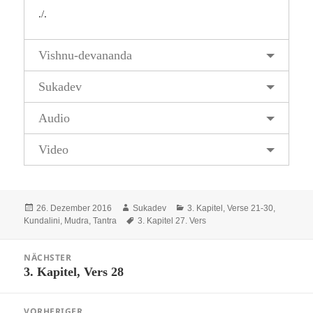
./.
Vishnu-devananda
Sukadev
Audio
Video
Veröffentlicht
Autor
Kategorien
26. Dezember 2016
Sukadev
3. Kapitel, Verse 21-30
,
am
Schlagwörter
Kundalini, Mudra, Tantra
3. Kapitel 27. Vers
Beitragsnavigation
NÄCHSTER
3. Kapitel, Vers 28
Nächster
Beitrag:
VORHERIGER