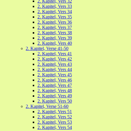
2. Kapitel, Vers 32
2. Kapitel, Vers 33
2. Kapitel, Vers 34
2. Kapitel, Vers 35
2. Kapitel, Vers 36
2. Kapitel, Vers 37
2. Kapitel, Vers 38
2. Kapitel, Vers 39
2. Kapitel, Vers 40
2. Kapitel, Verse 41-50
2. Kapitel, Vers 41
2. Kapitel, Vers 42
2. Kapitel, Vers 43
2. Kapitel, Vers 44
2. Kapitel, Vers 45
2. Kapitel, Vers 46
2. Kapitel, Vers 47
2. Kapitel, Vers 48
2. Kapitel, Vers 49
2. Kapitel, Vers 50
2. Kapitel, Verse 51-60
2. Kapitel, Vers 51
2. Kapitel, Vers 52
2. Kapitel, Vers 53
2. Kapitel, Vers 54