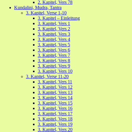
2. Kapitel, Vers 78
Kundalini, Mudra, Tantra
3. Kapitel, Verse 1-10
3. Kapitel – Einleitung
3. Kapitel, Vers 1
3. Kapitel, Vers 2
3. Kapitel, Vers 3
3. Kapitel, Vers 4
3. Kapitel, Vers 5
3. Kapitel, Vers 6
3. Kapitel, Vers 7
3. Kapitel, Vers 8
3. Kapitel, Vers 9
3. Kapitel, Vers 10
3. Kapitel, Verse 11-20
3. Kapitel, Vers 11
3. Kapitel, Vers 12
3. Kapitel, Vers 13
3. Kapitel, Vers 14
3. Kapitel, Vers 15
3. Kapitel, Vers 16
3. Kapitel, Vers 17
3. Kapitel, Vers 18
3. Kapitel, Vers 19
3. Kapitel, Vers 20