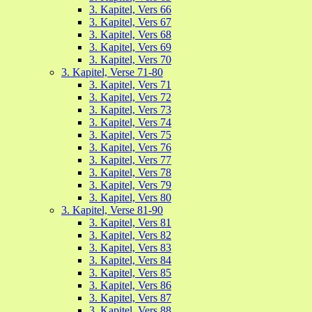
3. Kapitel, Vers 66
3. Kapitel, Vers 67
3. Kapitel, Vers 68
3. Kapitel, Vers 69
3. Kapitel, Vers 70
3. Kapitel, Verse 71-80
3. Kapitel, Vers 71
3. Kapitel, Vers 72
3. Kapitel, Vers 73
3. Kapitel, Vers 74
3. Kapitel, Vers 75
3. Kapitel, Vers 76
3. Kapitel, Vers 77
3. Kapitel, Vers 78
3. Kapitel, Vers 79
3. Kapitel, Vers 80
3. Kapitel, Verse 81-90
3. Kapitel, Vers 81
3. Kapitel, Vers 82
3. Kapitel, Vers 83
3. Kapitel, Vers 84
3. Kapitel, Vers 85
3. Kapitel, Vers 86
3. Kapitel, Vers 87
3. Kapitel, Vers 88