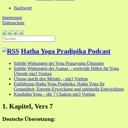
Nachwort
Impressum
Datenschutz
Suchen
nach:
Hatha Yoga Pradipika Podcast
Subtile Wirkungen der Yoga Pranayama Übungen
Subtile Wirkungen der Asanas – wertvolle Hilfen für Yoga
Übende mp3 Vortrag
Übung macht den Meister – mp3 Vortrag
Einführung Hatha Yoga Pradipika: Hatha Yoga für
Gesundheit, Energie-Erweckung und spirituelle Entwicklung
Kundalini Yoga – die 7 Chakras mp3 Vortrag
1. Kapitel, Vers 7
Deutsche Übersetzung: