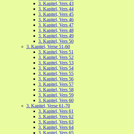
3. Kapitel, Vers 43
3. Kapitel, Vers 44
3. Kapitel, Vers 45
3. Kapitel, Vers 46
3. Kapitel, Vers 47
3. Kapitel, Vers 48
3. Kapitel, Vers 49
3. Kapitel, Vers 50
3. Kapitel, Verse 51-60
3. Kapitel, Vers 51
3. Kapitel, Vers 52
3. Kapitel, Vers 53
3. Kapitel, Vers 54
3. Kapitel, Vers 55
3. Kapitel, Vers 56
3. Kapitel, Vers 57
3. Kapitel, Vers 58
3. Kapitel, Vers 59
3. Kapitel, Vers 60
3. Kapitel, Verse 61-70
3. Kapitel, Vers 61
3. Kapitel, Vers 62
3. Kapitel, Vers 63
3. Kapitel, Vers 64
3. Kapitel, Vers 65