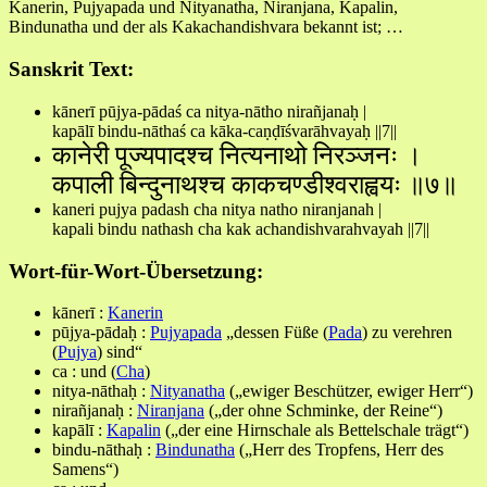
Kanerin, Pujyapada und Nityanatha, Niranjana, Kapalin,
Bindunatha und der als Kakachandishvara bekannt ist; …
Sanskrit Text:
kānerī pūjya-pādaś ca nitya-nātho nirañjanaḥ |
kapālī bindu-nāthaś ca kāka-caṇḍīśvarāhvayaḥ ||7||
कानेरी पूज्यपादश्च नित्यनाथो निरञ्जनः ।
कपाली बिन्दुनाथश्च काकचण्डीश्वराह्वयः ॥७॥
kaneri pujya padash cha nitya natho niranjanah |
kapali bindu nathash cha kak achandishvarahvayah ||7||
Wort-für-Wort-Übersetzung:
kānerī :
Kanerin
pūjya-pādaḥ :
Pujyapada
„dessen Füße (
Pada
) zu verehren
(
Pujya
) sind“
ca : und (
Cha
)
nitya-nāthaḥ :
Nityanatha
(„ewiger Beschützer, ewiger Herr“)
nirañjanaḥ :
Niranjana
(„der ohne Schminke, der Reine“)
kapālī :
Kapalin
(„der eine Hirnschale als Bettelschale trägt“)
bindu-nāthaḥ :
Bindunatha
(„Herr des Tropfens, Herr des
Samens“)