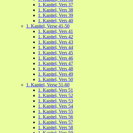
1. Kapitel, Vers 37
1. Kapitel, Vers 38
1. Kapitel, Vers 39
1. Kapitel, Vers 40
1. Kapitel, Verse 41-50
1. Kapitel, Vers 41
1. Kapitel, Vers 42
1. Kapitel, Vers 43
1. Kapitel, Vers 44
1. Kapitel, Vers 45
1. Kapitel, Vers 46
1. Kapitel, Vers 47
1. Kapitel, Vers 48
1. Kapitel, Vers 49
1. Kapitel, Vers 50
1. Kapitel, Verse 51-60
1. Kapitel, Vers 51
1. Kapitel, Vers 52
1. Kapitel, Vers 53
1. Kapitel, Vers 54
1. Kapitel, Vers 55
1. Kapitel, Vers 56
1. Kapitel, Vers 57
1. Kapitel, Vers 58
1. Kapitel, Vers 59