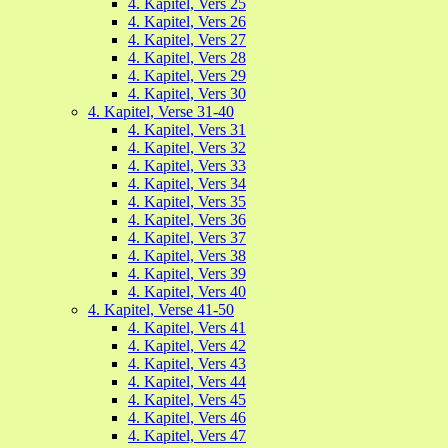
4. Kapitel, Vers 25
4. Kapitel, Vers 26
4. Kapitel, Vers 27
4. Kapitel, Vers 28
4. Kapitel, Vers 29
4. Kapitel, Vers 30
4. Kapitel, Verse 31-40
4. Kapitel, Vers 31
4. Kapitel, Vers 32
4. Kapitel, Vers 33
4. Kapitel, Vers 34
4. Kapitel, Vers 35
4. Kapitel, Vers 36
4. Kapitel, Vers 37
4. Kapitel, Vers 38
4. Kapitel, Vers 39
4. Kapitel, Vers 40
4. Kapitel, Verse 41-50
4. Kapitel, Vers 41
4. Kapitel, Vers 42
4. Kapitel, Vers 43
4. Kapitel, Vers 44
4. Kapitel, Vers 45
4. Kapitel, Vers 46
4. Kapitel, Vers 47