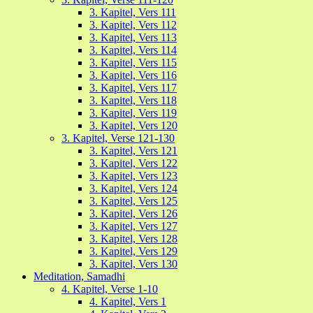
3. Kapitel, Vers 111
3. Kapitel, Vers 112
3. Kapitel, Vers 113
3. Kapitel, Vers 114
3. Kapitel, Vers 115
3. Kapitel, Vers 116
3. Kapitel, Vers 117
3. Kapitel, Vers 118
3. Kapitel, Vers 119
3. Kapitel, Vers 120
3. Kapitel, Verse 121-130
3. Kapitel, Vers 121
3. Kapitel, Vers 122
3. Kapitel, Vers 123
3. Kapitel, Vers 124
3. Kapitel, Vers 125
3. Kapitel, Vers 126
3. Kapitel, Vers 127
3. Kapitel, Vers 128
3. Kapitel, Vers 129
3. Kapitel, Vers 130
Meditation, Samadhi
4. Kapitel, Verse 1-10
4. Kapitel, Vers 1