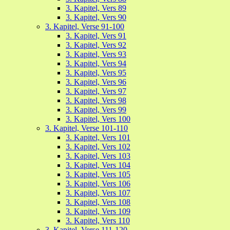
3. Kapitel, Vers 89
3. Kapitel, Vers 90
3. Kapitel, Verse 91-100
3. Kapitel, Vers 91
3. Kapitel, Vers 92
3. Kapitel, Vers 93
3. Kapitel, Vers 94
3. Kapitel, Vers 95
3. Kapitel, Vers 96
3. Kapitel, Vers 97
3. Kapitel, Vers 98
3. Kapitel, Vers 99
3. Kapitel, Vers 100
3. Kapitel, Verse 101-110
3. Kapitel, Vers 101
3. Kapitel, Vers 102
3. Kapitel, Vers 103
3. Kapitel, Vers 104
3. Kapitel, Vers 105
3. Kapitel, Vers 106
3. Kapitel, Vers 107
3. Kapitel, Vers 108
3. Kapitel, Vers 109
3. Kapitel, Vers 110
3. Kapitel, Verse 111-120