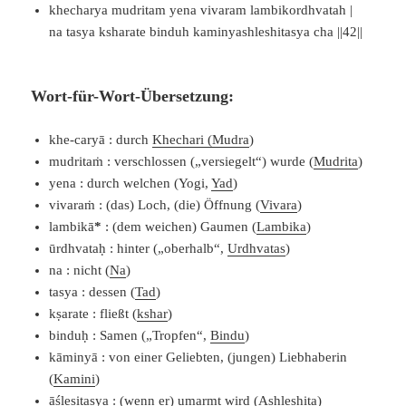
khecharya mudritam yena vivaram lambikordhvatah |
na tasya ksharate binduh kaminyashleshitasya cha ||42||
Wort-für-Wort-Übersetzung:
khe-caryā : durch
Khechari (Mudra
)
mudritaṁ : verschlossen („versiegelt“) wurde (
Mudrita
)
yena : durch welchen (Yogi,
Yad
)
vivaraṁ : (das) Loch, (die) Öffnung (
Vivara
)
lambikā
*
: (dem weichen) Gaumen (
Lambika
)
ū
rdhvataḥ : hinter („oberhalb“,
Urdhvatas
)
na : nicht (
Na
)
tasya : dessen (
Tad
)
kṣarate : fließt (
kshar
)
binduḥ : Samen („Tropfen“,
Bindu
)
kāminyā : von einer Geliebten, (jungen) Liebhaberin
(
Kamini
)
āśleṣitasya : (wenn er) umarmt wird (
Ashleshita
)