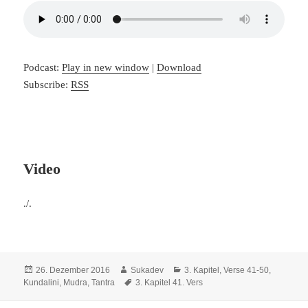
Podcast:
Play in new window
|
Download
Subscribe:
RSS
Video
./.
Veröffentlicht
Autor
Kategorien
26. Dezember 2016
Sukadev
3. Kapitel, Verse 41-50
,
am
Schlagwörter
Kundalini, Mudra, Tantra
3. Kapitel 41. Vers