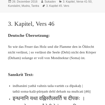
Veröffentlicht
Autor
Kategorien
26. Dezember 2016
Sukadev
3. Kapitel, Verse 41-50
,
am
Schlagwörter
Kundalini, Mudra, Tantra
3. Kapitel 45. Vers
3. Kapitel, Vers 46
Deutsche Übersetzung:
So wie das Feuer das Holz und die Flamme den in Öldocht
nicht verlässt, | so verlässt die Seele (Dehi) nicht den Körper
(Deham) solange er voll von Mondnektar (Soma) ist.
Sanskrit Text:
indhanāni yathā vahnis taila-vartiṁ ca dīpakaḥ |
tathā soma-kalā-pūrṇaṁ dehī dehaṁ na muñcati ||46||
इन्धनानि यथा वह्निस्तैलवर्ति च दीपकः ।