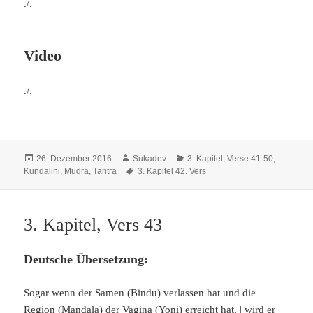
./.
Video
./.
Veröffentlicht
Autor
Kategorien
26. Dezember 2016
Sukadev
3. Kapitel, Verse 41-50
,
am
Schlagwörter
Kundalini, Mudra, Tantra
3. Kapitel 42. Vers
3. Kapitel, Vers 43
Deutsche Übersetzung:
Sogar wenn der Samen (Bindu) verlassen hat und die
Region (Mandala) der Vagina (Yoni) erreicht hat, | wird er