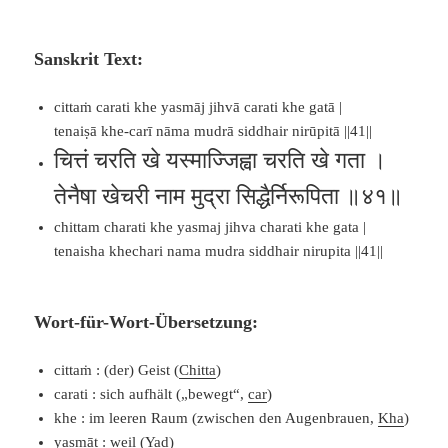
Sanskrit Text:
cittaṁ carati khe yasmāj jihvā carati khe gatā |
tenaiṣā khe-carī nāma mudrā siddhair nirūpitā ||41||
चित्तं चरति खे यस्माज्जिह्वा चरति खे गता ।
तेनैषा खेचरी नाम मुद्रा सिद्धैर्निरूपिता ॥४१॥
chittam charati khe yasmaj jihva charati khe gata |
tenaisha khechari nama mudra siddhair nirupita ||41||
Wort-für-Wort-Übersetzung:
cittaṁ : (der) Geist (
Chitta
)
carati : sich aufhält („bewegt“,
car
)
khe : im leeren Raum (zwischen den Augenbrauen,
Kha
)
yasmāt : weil (
Yad
)