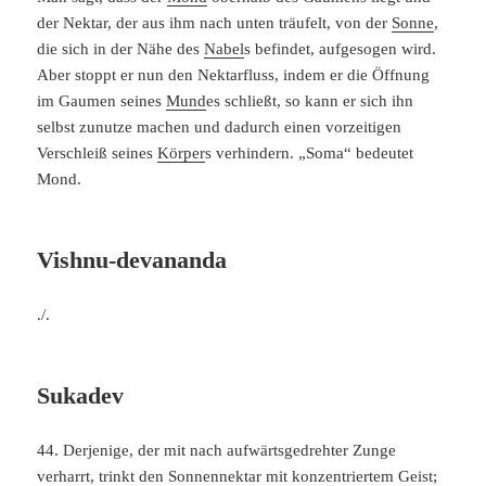
der Nektar, der aus ihm nach unten träufelt, von der
Sonne
,
die sich in der Nähe des
Nabel
s befindet, aufgesogen wird.
Aber stoppt er nun den Nektarfluss, indem er die Öffnung
im Gaumen seines
Mund
es schließt, so kann er sich ihn
selbst zunutze machen und dadurch einen vorzeitigen
Verschleiß seines
Körper
s verhindern. „Soma“ bedeutet
Mond.
Vishnu-devananda
./.
Sukadev
44. Derjenige, der mit nach aufwärtsgedrehter Zunge
verharrt, trinkt den Sonnennektar mit konzentriertem Geist;