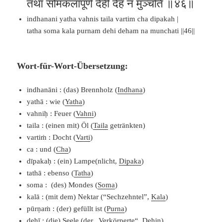
तथा सोमकलापूर्णं देही देहं न मुञ्चति ॥४६॥
indhanani yatha vahnis taila vartim cha dipakah |
tatha soma kala purnam dehi deham na munchati ||46||
Wort-für-Wort-Übersetzung:
indhanāni : (das) Brennholz (
Indhana
)
yathā : wie (
Yatha
)
vahniḥ : Feuer (
Vahni
)
taila : (einen mit) Öl (
Taila
getränkten)
vartiṁ : Docht (
Varti
)
ca : und (
Cha
)
dīpakaḥ : (ein) Lampe(nlicht,
Dipaka
)
tathā : ebenso (
Tatha
)
soma : (des) Mondes (
Soma
)
kalā : (mit dem) Nektar (“Sechzehntel”,
Kala
)
pūrṇaṁ : (der) gefüllt ist (
Purna
)
dehī : (die) Seele (der „Verkörperte“,
Dehin
)