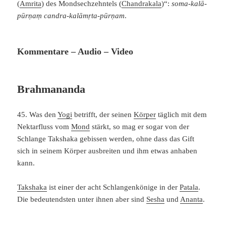
(
Amrita
) des Mondsechzehntels (
Chandrakala
)“:
soma-kalā-
pūrṇaṃ candra-kalāmṛta-pūrṇam
.
Kommentare – Audio – Video
Brahmananda
45. Was den
Yogi
betrifft, der seinen
Körper
täglich mit dem
Nektarfluss vom
Mond
stärkt, so mag er sogar von der
Schlange Takshaka gebissen werden, ohne dass das Gift
sich in seinem Körper ausbreiten und ihm etwas anhaben
kann.
Takshaka
ist einer der acht Schlangenkönige in der
Patala
.
Die bedeutendsten unter ihnen aber sind
Sesha
und
Ananta
.