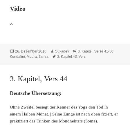
Video
./.
Veröffentlicht
Autor
Kategorien
26. Dezember 2016
Sukadev
3. Kapitel, Verse 41-50
,
am
Schlagwörter
Kundalini, Mudra, Tantra
3. Kapitel 43. Vers
3. Kapitel, Vers 44
Deutsche Übersetzung:
Ohne Zweifel besiegt der Kenner des Yoga den Tod in
einem Halben Monat. | Seine Zunge ist nach oben fixiert, er
praktiziert das Trinken des Mondnektars (Soma).