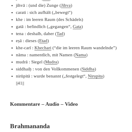
jihvā : (und die) Zunge (
Jihva
)
carati : sich aufhält („bewegt“)
khe : im leeren Raum (des Schädels)
gatā : befindlich („gegangen“,
Gata
)
tena : deshalb, daher (
Tad
)
eṣā : dieses (
Etad
)
khe-carī :
Khechari
(“die im leeren Raum wandelnde”)
nāma : namentlich, mit Namen (
Nama
)
mudrā : Siegel (
Mudra
)
siddhai
ḥ
: von den Vollkommenen (
Siddha
)
nirūpitā : wurde benannt („festgelegt“,
Nirupita
)
||41||
Kommentare – Audio – Video
Brahmananda