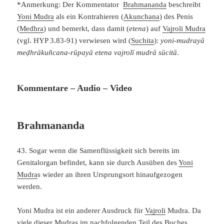
*Anmerkung: Der Kommentator
Brahmananda
beschreibt
Yoni Mudra
als ein Kontrahieren (
Akunchana
) des Penis
(
Medhra
) und bemerkt, dass damit (
etena
) auf
Vajroli Mudra
(vgl. HYP 3.83-91) verwiesen wird (
Suchita
):
yoni-mudrayā
meḍhrākuñcana-rūpayā etena vajrolī mudrā sūcitā
.
Kommentare – Audio – Video
Brahmananda
43. Sogar wenn die Samenflüssigkeit sich bereits im
Genitalorgan befindet, kann sie durch Ausüben des
Yoni
Mudra
s wieder an ihren Ursprungsort hinaufgezogen
werden.
Yoni Mudra ist ein anderer Ausdruck für
Vajroli
Mudra. Da
viele dieser Mudras im nachfolgenden Teil des Buches