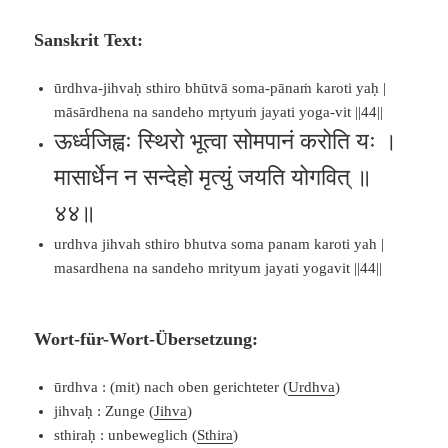
Sanskrit Text:
ūrdhva-jihvaḥ sthiro bhūtvā soma-pānaṁ karoti yaḥ |
māsārdhena na sandeho mṛtyuṁ jayati yoga-vit ||44||
ऊर्ध्वजिह्वः स्थिरो भूत्वा सोमपानं करोति यः ।
मासार्धेन न सन्देहो मृत्युं जयति योगवित् ॥
४४॥
urdhva jihvah sthiro bhutva soma panam karoti yah |
masardhena na sandeho mrityum jayati yogavit ||44||
Wort-für-Wort-Übersetzung:
ūrdhva : (mit) nach oben gerichteter (
Urdhva
)
jihvaḥ : Zunge (
Jihva
)
sthiraḥ : unbeweglich (
Sthira
)