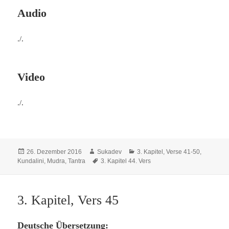
Audio
./.
Video
./.
Veröffentlicht
Autor
Kategorien
26. Dezember 2016
Sukadev
3. Kapitel, Verse 41-50
,
am
Schlagwörter
Kundalini, Mudra, Tantra
3. Kapitel 44. Vers
3. Kapitel, Vers 45
Deutsche Übersetzung: