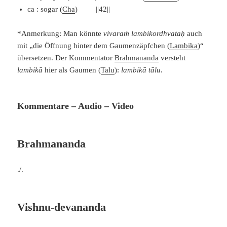
ca : sogar (
Cha
) ||42||
*Anmerkung: Man könnte
vivaraṁ lambikordhvataḥ
auch
mit „die Öffnung hinter dem Gaumenzäpfchen (
Lambika
)“
übersetzen. Der Kommentator
Brahmananda
versteht
lambikā
hier als Gaumen (
Talu
):
lambikā tālu
.
Kommentare – Audio – Video
Brahmananda
./.
Vishnu-devananda