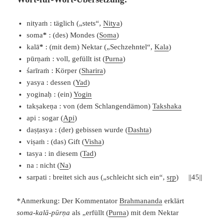
nityaṁ : täglich („stets“,
Nitya
)
soma
*
: (des) Mondes (
Soma
)
kalā
*
: (mit dem) Nektar („Sechzehntel“,
Kala
)
pūrṇaṁ : voll, gefüllt ist (
Purna
)
śarīraṁ : Körper (
Sharira
)
yasya : dessen (
Yad
)
yoginaḥ : (ein)
Yogin
takṣakeṇa : von (dem Schlangendämon)
Takshaka
api : sogar (
Api
)
daṣṭasya : (der) gebissen wurde (
Dashta
)
viṣaṁ : (das) Gift (
Visha
)
tasya : in diesem (
Tad
)
na : nicht (
Na
)
sarpati : breitet sich aus („schleicht sich ein“,
sṛp
) ||45||
*Anmerkung: Der Kommentator
Brahmananda
erklärt
soma-kalā-pūrṇa
als „erfüllt (
Purna
) mit dem Nektar