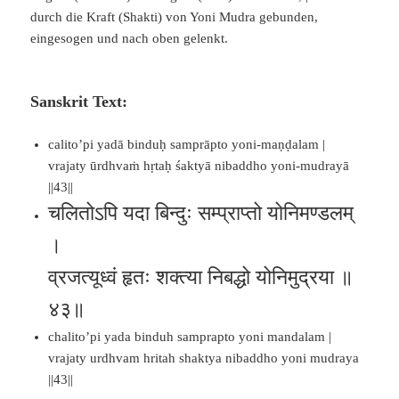
durch die Kraft (Shakti) von Yoni Mudra gebunden,
eingesogen und nach oben gelenkt.
Sanskrit Text:
calito’pi yadā binduḥ samprāpto yoni-maṇḍalam |
vrajaty ūrdhvaṁ hṛtaḥ śaktyā nibaddho yoni-mudrayā
||43||
चलितोऽपि यदा बिन्दुः सम्प्राप्तो योनिमण्डलम्
।
व्रजत्यूध्वं हृतः शक्त्या निबद्धो योनिमुद्रया ॥
४३॥
chalito’pi yada binduh samprapto yoni mandalam |
vrajaty urdhvam hritah shaktya nibaddho yoni mudraya
||43||