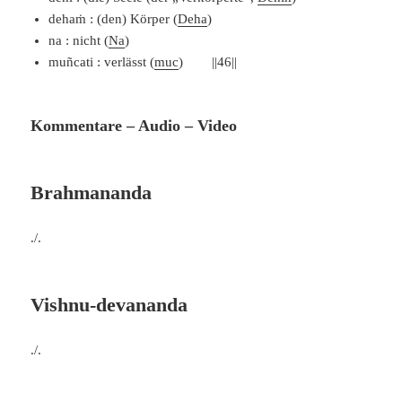
dehaṁ : (den) Körper (
Deha
)
na : nicht (
Na
)
muñcati : verlässt (
muc
) ||46||
Kommentare – Audio – Video
Brahmananda
./.
Vishnu-devananda
./.