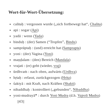
Wort-für-Wort-Übersetzung:
calitaḥ : vergossen wurde („sich fortbewegt hat“,
Chalita
)
api : sogar (
Api
)
yadā : wenn (
Yada
)
binduḥ : (der) Samen (“Tropfen”,
Bindu
)
samprāptaḥ : (und) erreicht hat (
Samprapta
)
yoni : (der) Vagina (
Yoni
)
maṇḍalam : (den) Bereich (
Mandala
)
vrajati : (er) geht (wieder,
vraj
)
ūrdhvaṁ : nach oben, aufwärts (
Urdhva
)
hṛtaḥ : erfasst, zurückgezogen (
Hrita
)
śaktyā : mit Kraft, nach Kräften (
Shakti
)
nibaddhaḥ : kontrolliert („gebunden“,
Nibaddha
)
yoni-mudrayā
*
: durch
Yoni Mudra
(d.h.
Vajroli Mudra
)
||43||