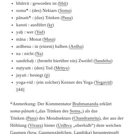
bhūtvā : geworden ist (
bhū
)
soma
*
: (des) Nektars (
Soma
)
pānaṁ
*
: (das) Trinken (
Pana
)
karoti : ausführt (
kṛ
)
yaḥ : wer (
Yad
)
māsa : Monat (
Masa
)
ardhena : in (einem) halben (
Ardha
)
na : nicht (
Na
)
sandehaḥ : (besteht hierüber ein) Zweifel (
Sandeha
)
mṛtyuṁ : (den) Tod (
Mrityu
)
jayati : besiegt (
ji
)
yoga-vid : (ein solcher) Kenner des Yoga (
Yogavid
)
||44||
*Anmerkung: Der Kommentator
Brahmananda
erklärt
soma-pānaṁ
(„das Trinken des
Soma
„) als das
Trinken (
Pana
) des Mondnektars (
Chandramrita
), der aus der
Höhlung (
Vivara
) hinter (
Urdhva
„oberhalb“) dem weichen
Gaumen (bzw. Gaumenzäpfchen,
Lambika
) heruntertropft