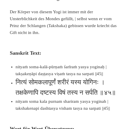
Der Körper von diesem Yogi ist immer mit der
Unsterblichkeit des Mondes gefüllt, | selbst wenn er vom
Prinz der Schlangen (Takshaka) gebissen wurde kriecht das
Gift nicht in ihn.
Sanskrit Text:
nityaṁ soma-kalā-pūrṇaṁ śarīraṁ yasya yoginaḥ |
takṣakeṇāpi daṣṭasya viṣaṁ tasya na sarpati ||45||
नित्यं सोमकलापूर्णं शरीरं यस्य योगिनः ।
तक्षकेणापि दष्टस्य विषं तस्य न सर्पति ॥४५॥
nityam soma kala purnam shariram yasya yoginah |
takshakenapi dashtasya visham tasya na sarpati ||45||
Wort-für-Wort-Übersetzung: