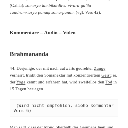
(
Galita
):
somasya lambikordhva-vivara-galita-
candrāmṛtasya pānaṃ soma-pānam
(vgl. Vers 42).
Kommentare – Audio – Video
Brahmananda
44. Derjenige, der mit nach aufwärts gedrehter
Zunge
verharrt, trinkt den Somanektar mit konzentriertem
Geist
; er,
der
Yoga
kennt und erfahren hat, wird zweifellos den
Tod
in
15 Tagen besiegen.
 (Wird nicht empfohlen, siehe Kommentar 
Vers 6)
Man sagt, dass der
Mond
oberhalb des Gaumens liegt und