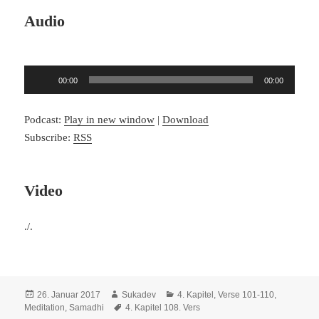
Audio
Audio-
00:00
00:00
Player
Podcast:
Play in new window
|
Download
Subscribe:
RSS
Video
./.
Veröffentlicht
Autor
Kategorien
26. Januar 2017
Sukadev
4. Kapitel, Verse 101-110
,
am
Schlagwörter
Meditation, Samadhi
4. Kapitel 108. Vers