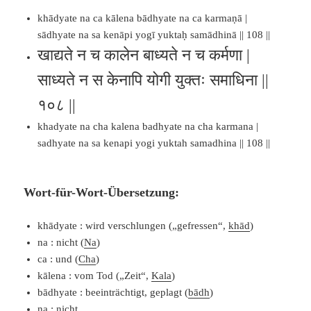
khādyate na ca kālena bādhyate na ca karmaṇā |
sādhyate na sa kenāpi yogī yuktaḥ samādhinā || 108 ||
खाद्यते न च कालेन बाध्यते न च कर्मणा |
साध्यते न स केनापि योगी युक्तः समाधिना ||
१०८ ||
khadyate na cha kalena badhyate na cha karmana |
sadhyate na sa kenapi yogi yuktah samadhina || 108 ||
Wort-für-Wort-Übersetzung:
khādyate : wird verschlungen („gefressen“,
khād
)
na : nicht (
Na
)
ca : und (
Cha
)
kālena : vom Tod („Zeit“,
Kala
)
bādhyate : beeinträchtigt, geplagt (
bādh
)
na : nicht