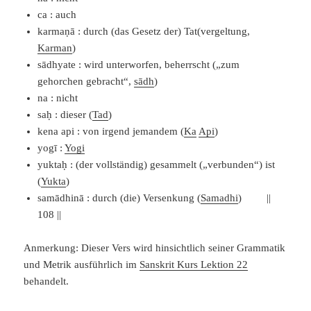
ca : auch
karmaṇā : durch (das Gesetz der) Tat(vergeltung,
Karman
)
sādhyate : wird unterworfen, beherrscht („zum
gehorchen gebracht“,
sādh
)
na : nicht
saḥ : dieser (
Tad
)
kena api : von irgend jemandem (
Ka
Api
)
yogī :
Yogi
yuktaḥ : (der vollständig) gesammelt („verbunden“) ist
(
Yukta
)
samādhinā : durch (die) Versenkung (
Samadhi
) ||
108 ||
Anmerkung: Dieser Vers wird hinsichtlich seiner Grammatik
und Metrik ausführlich im
Sanskrit Kurs Lektion 22
behandelt.