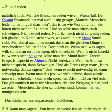
– Zu viel reden
natürlich auch. Manche Menschen reden wie ein Wasserfall. Der
Swami
Sivananda hat mal auch lustig gesagt: „Manche Menschen
leiden unter lingual diarrhoea“, das ist so wie Wortdurchfall. Sie
hören nicht mehr auf zureden. Und so sollte man öfters auch
schweigen. Nicht zuviel reden. Natürlich auch nicht zu wenig reden.
Ich glaube, im Koran steht etwas, was auch in der
Manu
Smriti
steht. Manchmal auch interessant, das man die gleichen Dinge an
verschiedenen Stellen findet. Dort heißt es: Wenn man was sagen
will, sollte man erst überlegen, ob’s korrekt ist. Wenn’s nicht korrekt
ist, wenn’s nicht
Satya
ist, sollte man den Mund halten. Zweite
Frage: Entspricht es
Ahimsa
, Nicht-verletzen? Wenn es Ahimsa
nicht entspricht, dann Schweigen. Und als Drittes fragt man: „Ist es
notwendig, das zu sagen?“ Und wenn es nicht notwendig ist, dann
schweigt man. Wenn man das jetzt wörtlich nähme, dann würde
man wahrscheinlich kaum mehr sprechen. Also, nicht zu viel reden.
Das gilt natürlich mehr für Menschen, die eine Neigung haben, viel
zu reden. Menschen, die eher schüchtern sind, könnten
lernen
,
mutiger zu sein.
– Das Einhalten von unpassenden Gelübden.
Z.B. kann man sagen: „Von heute an werde ich nie mehr ärgerlich