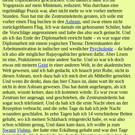
Yogapraxis auf mein Minimum, reduziert. Was durchaus eine
regelmäßige Praxis war, aber nicht mehr so wie vorher mehrere
Stunden. Nun hat mir die Zentrumsleiterin geraten, ich solle mir
vorher einen Flug buchen in den
Ashram
, und zwar einen nicht
zurückgebbaren Flug. Ich war damals ein gehorsamer Schüler, habe
die Vorschläge angenommen und habe das also auch gemacht. Und
als ich das Ende der Diplomarbeit erreicht hatte – es war sogar eine
Diplomarbeit mit einem yogischen Thema: Determinanten der
Arbeitsmotivation in indischer und westlicher
Psychologie
– da habe
ich also alle möglicher Rajayogabücher gelesen dafür. Aber Lesen
ist eine, Praktizieren ist eine andere Sache. Und so war ich doch
etwas mit meinem
Geist
in einer anderen Welt, in der akademischen
Welt gewesen, und ich hab gedacht, ich brauch jetzt Ruhe, nicht in
diesen Ashram, noch dazu hab ich mich dort als Mithelfer gemeldet.
Und wenn ihr denkt, dass das hier Chaos ist, dann wart ihr noch
nicht in dem Ashram gewesen. Das hat damit angefangen, als ich
ankam, wusste keiner, dass ich kommen würde. Es war zwar vom
Zentrum her angesagt, und geschrieben, die Zentrumsleiterin hat
sogar noch telefoniert. Und da hab ich die erste Nacht oben an der
Rezeption verbracht, und die zehn Tage da hab ich jede Nacht
woanders geschlafen. In zehn Tagen hab ich 14 verschiedene Betten
gehabt, wo ich meinen Schlafsack reingesteckt habe, es war also
schon schlimm genug, Und dann kam dazu, ich wollte ja zum
Swami
Vishnu
, der hatte eine Erkältung gehabt und war drei Tage