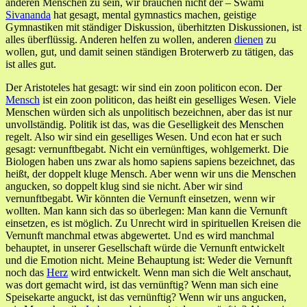
anderen Menschen zu sein, wir brauchen nicht der – Swami
Sivananda
hat gesagt, mental gymnastics machen, geistige
Gymnastiken mit ständiger Diskussion, überhitzten Diskussionen, ist
alles überflüssig. Anderen helfen zu wollen, anderen
dienen
zu
wollen, gut, und damit seinen ständigen Broterwerb zu tätigen, das
ist alles gut.
Der Aristoteles hat gesagt: wir sind ein zoon politicon econ. Der
Mensch
ist ein zoon politicon, das heißt ein geselliges Wesen. Viele
Menschen würden sich als unpolitisch bezeichnen, aber das ist nur
unvollständig. Politik ist das, was die Geselligkeit des Menschen
regelt. Also wir sind ein geselliges Wesen. Und econ hat er such
gesagt: vernunftbegabt. Nicht ein vernünftiges, wohlgemerkt. Die
Biologen haben uns zwar als homo sapiens sapiens bezeichnet, das
heißt, der doppelt kluge Mensch. Aber wenn wir uns die Menschen
angucken, so doppelt klug sind sie nicht. Aber wir sind
vernunftbegabt. Wir könnten die Vernunft einsetzen, wenn wir
wollten. Man kann sich das so überlegen: Man kann die Vernunft
einsetzen, es ist möglich. Zu Unrecht wird in spirituellen Kreisen die
Vernunft manchmal etwas abgewertet. Und es wird manchmal
behauptet, in unserer Gesellschaft würde die Vernunft entwickelt
und die Emotion nicht. Meine Behauptung ist: Weder die Vernunft
noch das
Herz
wird entwickelt. Wenn man sich die Welt anschaut,
was dort gemacht wird, ist das vernünftig? Wenn man sich eine
Speisekarte anguckt, ist das vernünftig? Wenn wir uns angucken,