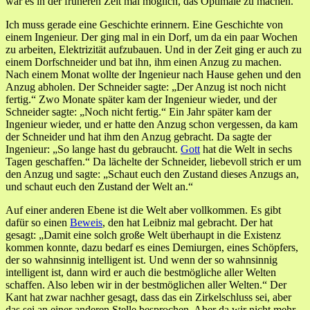
war es in der früheren Zeit mal möglich, das Optimale zu machen.
Ich muss gerade eine Geschichte erinnern. Eine Geschichte von
einem Ingenieur. Der ging mal in ein Dorf, um da ein paar Wochen
zu arbeiten, Elektrizität aufzubauen. Und in der Zeit ging er auch zu
einem Dorfschneider und bat ihn, ihm einen Anzug zu machen.
Nach einem Monat wollte der Ingenieur nach Hause gehen und den
Anzug abholen. Der Schneider sagte: „Der Anzug ist noch nicht
fertig.“ Zwo Monate später kam der Ingenieur wieder, und der
Schneider sagte: „Noch nicht fertig.“ Ein Jahr später kam der
Ingenieur wieder, und er hatte den Anzug schon vergessen, da kam
der Schneider und hat ihm den Anzug gebracht. Da sagte der
Ingenieur: „So lange hast du gebraucht.
Gott
hat die Welt in sechs
Tagen geschaffen.“ Da lächelte der Schneider, liebevoll strich er um
den Anzug und sagte: „Schaut euch den Zustand dieses Anzugs an,
und schaut euch den Zustand der Welt an.“
Auf einer anderen Ebene ist die Welt aber vollkommen. Es gibt
dafür so einen
Beweis
, den hat Leibniz mal gebracht. Der hat
gesagt: „Damit eine solch große Welt überhaupt in die Existenz
kommen konnte, dazu bedarf es eines Demiurgen, eines Schöpfers,
der so wahnsinnig intelligent ist. Und wenn der so wahnsinnig
intelligent ist, dann wird er auch die bestmögliche aller Welten
schaffen. Also leben wir in der bestmöglichen aller Welten.“ Der
Kant hat zwar nachher gesagt, dass das ein Zirkelschluss sei, aber
das sei an einer anderen Stelle besprochen. Aber da wir nicht mehr