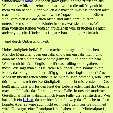
wunderbare
Asanas
, die sehen ganz glücklich und zufrieden aus.
Wenn die zwölf, dreizehn sind, dann wollen die mit
Yoga
nichts
mehr zu tun haben. Dann wollen die machen, was die anderen auch
machen. Gut, und da typischerweise Yogaeltern tolerante Eltern
sind, verbieten die das auch nicht, und mit einem Seufzen
unterstützen sie dann die Kinder in dem, was sie machen. Wenn
man yogische Kinder yogisch großziehen will, brauchen sie auch
andere yogische Kinder, das ist ganz banal und ganz einfach.
– und durch Unbeständigkeit.
Unbeständigkeit heißt? Heute machen, morgen nicht machen.
Manche Menschen üben ein Jahr, und dann ein Jahr nicht. Und
dann machen sie ein paar Monate ganz viel, und dann ein paar
Wochen nichts. Auf Englisch heißt das: rolling stone gathers no
mose. Wie sagt man auf Deutsch? Rollender Stein sammelt kein
Moos, das klingt nicht übermäßig gut. Ist aber logisch, oder? Auch
Moos im übertragenen Sinne. Also, wir müssen beständig sein. Jetzt
dürfen wir das mit der Beständigkeit auch nicht missverstehen. Das
heißt nicht, dass wir für den Rest des Lebens jeden Tag das Gleiche
machen. Ich halte das für eine gewisse Falle. In unserer modernen
Gesellschaft ist es wahrscheinlich keine Falle, die realistisch ist. Wer
hat solch ein
Leben
, dass er über Jahre hinweg das Gleiche machen
könnte. Aber es wäre auch nicht gut, weil’s dann zur Gewohnheit
wird. Es ist gut, eine Grundpraxis zu haben, einen Minimalpraxis,