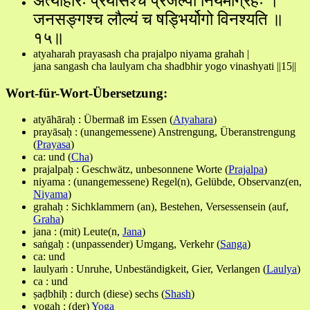
अत्याहारः प्रयासश्च प्रजल्पो नियमाग्रहः ।
जनसङ्गश्च लौल्यं च षड्भिर्योगो विनश्यति ॥
१५॥
atyaharah prayasash cha prajalpo niyama grahah |
jana sangash cha laulyam cha shadbhir yogo vinashyati ||15||
Wort-für-Wort-Übersetzung:
atyāhāraḥ : Übermaß im Essen (
Atyahara
)
prayāsaḥ : (unangemessene) Anstrengung, Überanstrengung
(
Prayasa
)
ca: und (
Cha
)
prajalpaḥ : Geschwätz, unbesonnene Worte (
Prajalpa
)
niyama : (unangemessene) Regel(n), Gelübde, Observanz(en,
Niyama
)
grahaḥ : Sichklammern (an), Bestehen, Versessensein (auf,
Graha
)
jana : (mit) Leute(n,
Jana
)
saṅgaḥ : (unpassender) Umgang, Verkehr (
Sanga
)
ca: und
laulyaṁ : Unruhe, Unbeständigkeit, Gier, Verlangen (
Laulya
)
ca : und
ṣaḍbhiḥ : durch (diese) sechs (
Shash
)
yogaḥ : (der)
Yoga