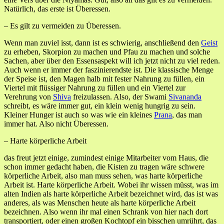
Natürlich, das erste ist Überessen.
– Es gilt zu vermeiden zu Überessen.
Wenn man zuviel isst, dann ist es schwierig, anschließend den
Geist
zu erheben, Skorpion zu machen und Pfau zu machen und solche
Sachen, aber über den Essensaspekt will ich jetzt nicht zu viel reden.
Auch wenn er immer der faszinierendste ist. Die klassische Menge
der Speise ist, den Magen halb mit fester Nahrung zu füllen, ein
Viertel mit flüssiger Nahrung zu füllen und ein Viertel zur
Verehrung von
Shiva
freizulassen. Also, der Swami
Sivananda
schreibt, es wäre immer gut, ein klein wenig hungrig zu sein.
Kleiner Hunger ist auch so was wie ein kleines
Prana
, das man
immer hat. Also nicht Überessen.
– Harte körperliche Arbeit
das freut jetzt einige, zumindest einige Mitarbeiter vom Haus, die
schon immer gedacht haben, die Kisten zu tragen wäre schwere
körperliche Arbeit, also man muss sehen, was harte körperliche
Arbeit ist. Harte körperliche Arbeit. Wobei ihr wissen müsst, was im
alten Indien als harte körperliche Arbeit bezeichnet wird, das ist was
anderes, als was Menschen heute als harte körperliche Arbeit
bezeichnen. Also wenn ihr mal einen Schrank von hier nach dort
transportiert, oder einen großen Kochtopf ein bisschen umrührt, das