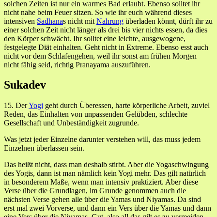
solchen Zeiten ist nur ein warmes Bad erlaubt. Ebenso solltet ihr
nicht nahe beim Feuer sitzen. So wie ihr euch während dieses
intensiven
Sadhana
s nicht mit
Nahrung
überladen könnt, dürft ihr zu
einer solchen Zeit nicht länger als drei bis vier nichts essen, da dies
den Körper schwächt. Ihr solltet eine leichte, ausgewogene,
festgelegte Diät einhalten. Geht nicht in Extreme. Ebenso esst auch
nicht vor dem Schlafengehen, weil ihr sonst am frühen Morgen
nicht fähig seid, richtig Pranayama auszuführen.
Sukadev
15. Der
Yogi
geht durch Überessen, harte körperliche Arbeit, zuviel
Reden, das Einhalten von unpassenden Gelübden, schlechte
Gesellschaft und Unbeständigkeit zugrunde.
Was jetzt jeder Einzelne darunter verstehen will, das muss jedem
Einzelnen überlassen sein.
Das heißt nicht, dass man deshalb stirbt. Aber die Yogaschwingung
des Yogis, dann ist man nämlich kein Yogi mehr. Das gilt natürlich
in besonderem Maße, wenn man intensiv praktiziert. Aber diese
Verse über die Grundlagen, im Grunde genommen auch die
nächsten Verse gehen alle über die Yamas und Niyamas. Da sind
erst mal zwei Vorverse, und dann ein Vers über die Yamas und dann
eine Vers über die Niyamas. Gut, also all das gilt es zu vermeiden.