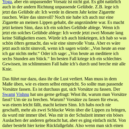
Yoga
, aber ein unpassender Vorsatz ist nicht gut. Es gibt natürlich
auch in der andern Richtung unpassende Gelübde. Z.B. lege ich
jetzt das Gelübde ab: Ich werde in diesem Jahr keine Zigarette
rauchen. Wäre das sinnvoll? Noch nie habe ich auch nur eine
Zigarette an meinen Lippen gehabt, die angezündete war. Es macht
jetzt keinen Sinn, dass ich ein solches Gelübde ablege. Wenn ich
jetzt ein solches Gelübde ablege: Ich werde jetzt zwei Monate lang
keine Süßigkeiten essen. Würde ich auch hinkriegen, ich hab so was
schön öfters gemacht, das wär eine sinnvolle Vrata. Aber es wäre
jetzt auch nicht sinnvoll, wenn ich sagen würde: „Von heute an esse
ich gar nichts mehr.“ Oder ich sage: „Von heute an meditiere ich
sechs Stunden am Stück.“ Im besten Fall kriege ich ein schlechtes
Gewissen, im schlimmsten Fall halte ich’s durch und breche mir alle
Knie.
Das führt nur dazu, dass ihr die Lust verliert. Man muss in dem
Maße üben, wie es einem selbst entspricht. So sollte man passende
Vorsätze fassen. Es ist durchaus gut, sich Vorsätze zu fassen. Der
Swami
Vishnu
hat uns gerne gefragt: Wisst ihr, warum man Vorsätze
fasst? Um sie zu brechen. Warum? Vorsätze zu fassen für etwas,
was einem leicht fällt, macht keinen Sinn. Ich habs noch nie
geschafft, mehr als zwei Schlucke Wein über die Lippen zu bringen,
da wurd mir immer übel. Was mir in der Schulzeit immer ein böses
Auslachen der anderen gebracht hat, aber es ging einfach nicht. Von
daher besteht hier keine Rückfallgefahr. Also wenn man sich einen