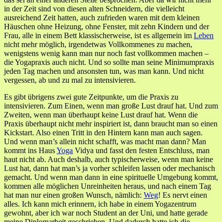
in der Zeit sind von diesen alten Schneidern, die vielleicht
ausreichend Zeit hatten, auch zufrieden waren mit dem kleinen
Häuschen ohne Heizung, ohne Fenster, mit zehn Kindern und der
Frau, alle in einem Bett klassischerweise, ist es allgemein im
Leben
nicht mehr möglich, irgendetwas Vollkommenes zu machen,
wenigstens wenig kann man nur noch fast vollkommen machen –
die Yogapraxis auch nicht. Und so sollte man seine Minimumpraxis
jeden Tag machen und ansonsten tun, was man kann. Und nicht
vergessen, ab und zu mal zu intensivieren.
Es gibt übrigens zwei gute Zeitpunkte, um die Praxis zu
intensivieren. Zum Einen, wenn man große Lust drauf hat. Und zum
Zweiten, wenn man überhaupt keine Lust drauf hat. Wenn die
Praxis überhaupt nicht mehr inspiriert ist, dann braucht man so einen
Kickstart. Also einen Tritt in den Hintern kann man auch sagen.
Und wenn man’s allein nicht schafft, was macht man dann? Man
kommt ins Haus
Yoga
Vidya und fasst den festen Entschluss, man
haut nicht ab. Auch deshalb, auch typischerweise, wenn man keine
Lust hat, dann hat man’s ja vorher schleifen lassen oder mechanisch
gemacht. Und wenn man dann in eine spirituelle Umgebung kommt,
kommen alle möglichen Unreinheiten heraus, und nach einem Tag
hat man nur einen großen Wunsch, nämlich:
Weg
! Es nervt einen
alles. Ich kann mich erinnern, ich habe in einem Yogazentrum
gewohnt, aber ich war noch Student an der Uni, und hatte gerade
meine Diplomarbeit geschrieben. Und dadurch hatte ich die