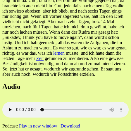
lang nicht da. Und, fand ich, der dort die Vorträge gegeben hat, da
brauchte ich auch nicht hin. Gut, jedenfalls nach einem Tag wollte
ich sowieso abreisen, aber ich blieb, und nach sechs Tagen gings
mir richtig gut. Wenn ich vorher abgereist wäre, hätt ich den Dreh
vielleicht nicht gekriegt. Aber nach zehn Tagen, trotz 14 Mal
umziehen, nach fünf Tagen hatte ich mich dran gewöhnt, habe ich
nur noch lachen müssen. Wenn dann der Rudra mir gesagt hat:
„Sukadev, I think you have to move again“, dann wurd’s schon
lustig. Und ich hab geemerkt, all das waren die Aufgaben, die im
Ashram zu machen waren. Es war so gut, wie es war, es war genau
richtig, es war das, was ich
lernen
musste, und ich hatte dann die
letzten Tage mehr
Zeit
gefunden zu meditieren. Also eine gewisse
Beständigkeit ist notwendig, und dann ab und zu mal intensivieren.
So, jetzt hat er gesagt, wodurch wir zugrunde gehen. Er sagt uns
aber auch noch, wodurch wir Fortschritte erzielen.
Audio
Podcast:
Play in new window
|
Download