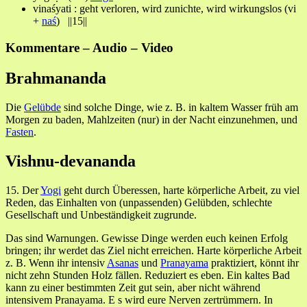
vinaśyati : geht verloren, wird zunichte, wird wirkungslos (vi
+
naś
) ||15||
Kommentare – Audio – Video
Brahmananda
Die
Gelübde
sind solche Dinge, wie z. B. in kaltem Wasser früh am
Morgen zu baden, Mahlzeiten (nur) in der Nacht einzunehmen, und
Fasten
.
Vishnu-devananda
15. Der
Yogi
geht durch Überessen, harte körperliche Arbeit, zu viel
Reden, das Einhalten von (unpassenden) Gelübden, schlechte
Gesellschaft und Unbeständigkeit zugrunde.
Das sind Warnungen. Gewisse Dinge werden euch keinen Erfolg
bringen; ihr werdet das Ziel nicht erreichen. Harte körperliche Arbeit
z. B. Wenn ihr intensiv
Asanas
und
Pranayama
praktiziert, könnt ihr
nicht zehn Stunden Holz fällen. Reduziert es eben. Ein kaltes Bad
kann zu einer bestimmten Zeit gut sein, aber nicht während
intensivem Pranayama. E s wird eure Nerven zertrümmern. In