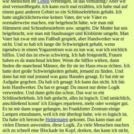
wie Menschen ihr
Leben
verbringen, ist das vernünftig? Aber wir
sind vernunftbegabt. Ich kann euch mal erzählen, ich habe mal auf
einem ganz anderen Gebiet so ein Schlüsselerlebnis gehabt. Ich
hatte unglücklicherweise keinen Vater, der wie Väter es
normalerweise machen, mir beigebracht hätte, wie man mit
Hämmern und Schraubenziehern usw. umgeht. Die Mutter hat uns
beigebracht, wie man mit Staubsauger und Klobürste umgeht. Man
Vater hat zwar mit uns Fußball gespielt, aber Handwerker war er
nicht. Und so hab ich lange die Schwierigkeit gehabt, wenn
irgendwo in einem Yogazentrum was zu tun war, war ich reichlich
hilflos. Und das ist etwas schwierig. Ich hab festgestellt, Frauen
haben es da manchmal leichter. Wenn die hilflos wirken, dann
finden die manchmal Männer, die für sie im Haus etwas richten. Ich
hatte dort große Schwierigkeiten gehabt, jemand zu finden. Und
dann hat mir mal jemand was ganz Banales gesagt. Er hat mir ne
Aufgabe gegeben. Da hab ich gesagt: Ich kann das nicht. Ich bin
kein Handwerker. Da hat er gesagt: Du musst nur deine Logik
verwenden. Und dann geht das schon. Das war so ein
Schlüsselerlebnis. Ich hab gedacht, alles ist logisch. Und tatsächlich,
anschließend konnt’ ich Einiges reparieren, mehr oder weniger gut.
Es ist mir dann sogar gelungen, im Frankfurter Zentrum einige
Lampen einzubauen, weil ich mir überlegt habe, wie es logisch ist.
Da habe ich heroische
Heldentaten
gekonnt. Das kann man auf
vielen Ebenen anwenden, diese Logik. Zu viele Menschen machen
sich zu schnell eine Blockade im Kopf, denken, das kann ich nicht,