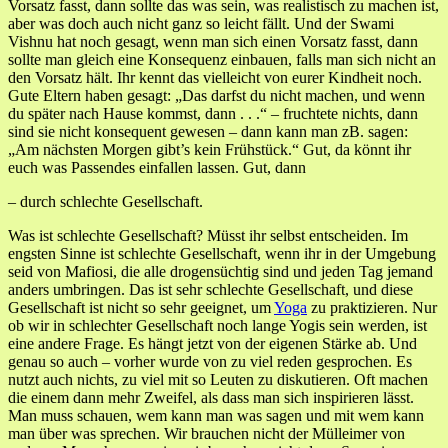
Vorsatz fasst, dann sollte das was sein, was realistisch zu machen ist,
aber was doch auch nicht ganz so leicht fällt. Und der Swami
Vishnu hat noch gesagt, wenn man sich einen Vorsatz fasst, dann
sollte man gleich eine Konsequenz einbauen, falls man sich nicht an
den Vorsatz hält. Ihr kennt das vielleicht von eurer Kindheit noch.
Gute Eltern haben gesagt: „Das darfst du nicht machen, und wenn
du später nach Hause kommst, dann . . .“ – fruchtete nichts, dann
sind sie nicht konsequent gewesen – dann kann man zB. sagen:
„Am nächsten Morgen gibt’s kein Frühstück.“ Gut, da könnt ihr
euch was Passendes einfallen lassen. Gut, dann
– durch schlechte Gesellschaft.
Was ist schlechte Gesellschaft? Müsst ihr selbst entscheiden. Im
engsten Sinne ist schlechte Gesellschaft, wenn ihr in der Umgebung
seid von Mafiosi, die alle drogensüchtig sind und jeden Tag jemand
anders umbringen. Das ist sehr schlechte Gesellschaft, und diese
Gesellschaft ist nicht so sehr geeignet, um
Yoga
zu praktizieren. Nur
ob wir in schlechter Gesellschaft noch lange Yogis sein werden, ist
eine andere Frage. Es hängt jetzt von der eigenen Stärke ab. Und
genau so auch – vorher wurde von zu viel reden gesprochen. Es
nutzt auch nichts, zu viel mit so Leuten zu diskutieren. Oft machen
die einem dann mehr Zweifel, als dass man sich inspirieren lässt.
Man muss schauen, wem kann man was sagen und mit wem kann
man über was sprechen. Wir brauchen nicht der Mülleimer von