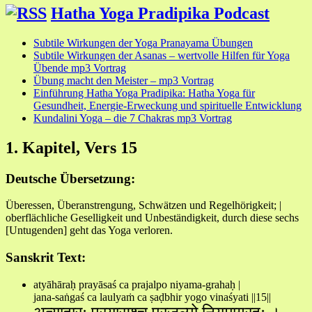
Hatha Yoga Pradipika Podcast
Subtile Wirkungen der Yoga Pranayama Übungen
Subtile Wirkungen der Asanas – wertvolle Hilfen für Yoga
Übende mp3 Vortrag
Übung macht den Meister – mp3 Vortrag
Einführung Hatha Yoga Pradipika: Hatha Yoga für
Gesundheit, Energie-Erweckung und spirituelle Entwicklung
Kundalini Yoga – die 7 Chakras mp3 Vortrag
1. Kapitel, Vers 15
Deutsche Übersetzung:
Überessen, Überanstrengung, Schwätzen und Regelhörigkeit; |
oberflächliche Geselligkeit und Unbeständigkeit, durch diese sechs
[Untugenden] geht das Yoga verloren.
Sanskrit Text:
atyāhāraḥ prayāsaś ca prajalpo niyama-grahaḥ |
jana-saṅgaś ca laulyaṁ ca ṣaḍbhir yogo vinaśyati ||15||