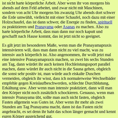
ist nicht harte körperliche Arbeit. Aber wenn ihr von morgens bis
abends auf dem Feld arbeitet, und zwar nicht mit Maschinen,
sondern von acht Uhr morgens bis zwanzig Uhr abends dort schwer
die Erde umwühlt, vielleicht mit einer Schaufel, noch dazu mit einer
Holzschaufel, das ist dann schwer, die Energie zu finden,
spirituell
zu praktizieren und
Pranayama
oder
Asanas
zu machen. Also zu
harte körperliche Arbeit, dass man dann nur noch kaputt und
geschafft nach Hause kommt, das ist jetzt nicht so geeignet.
Es gilt jetzt im besonderen Maße, wenn man die Pranayamapraxis
intensivieren will, dass man dann nicht zu viel macht, was zu
intensiv auch körperlich ist. Also angenommen, ihr wollt jetzt mal
eine intensive Pranayamapraxis machen, so zwei bis sechs Stunden
am Tag, dann würdet ihr auch keinen Hochleistungssport parallel
machen, dann würdet ihr auch nicht in die Sauna gehen, obgleich
die sonst sehr positiv ist, man würde auch eiskalte Duschen
vermeiden, obgleich ihr wisst, dass ich normalerweise Wechselbäder
empfehle gegen Kreislaufbeschwerden, schlechte Durchblutung,
Erkältung usw. Aber wenn man intensiv praktiziert, dann will man
den Körper nicht noch zusätzlich schockieren. Genauso, wenn man
intensiv Pranayama übt, sollte man auch nicht fasten, obgleich
Fasten allgemein was Gutes ist. Aber wenn ihr mehr als zwei
Stunden am Tag Pranayama macht, dann ist das Fasten nicht
angebracht, es sei denn ihr habt das schon länger gemacht und kennt
euren Körper ausreichend gut.