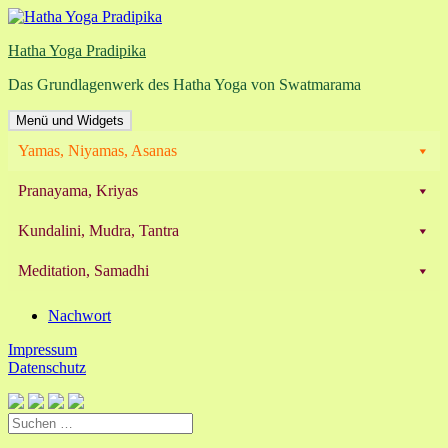
Zum
Inhalt
Hatha Yoga Pradipika
springen
Das Grundlagenwerk des Hatha Yoga von Swatmarama
Menü und Widgets
Yamas, Niyamas, Asanas
Pranayama, Kriyas
Kundalini, Mudra, Tantra
Meditation, Samadhi
Nachwort
Impressum
Datenschutz
Suchen
nach: