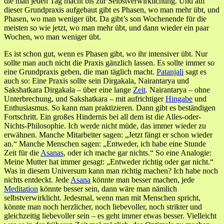
die man jeden Tag macht bis zur Selbstverwirklichung. Und auf
dieser Grundpraxis aufgebaut gibt es Phasen, wo man mehr übt, und
Phasen, wo man weniger übt. Da gibt’s son Wochenende für die
meisten so wie jetzt, wo man mehr übt, und dann wieder ein paar
Wochen, wo man weniger übt.
Es ist schon gut, wenn es Phasen gibt, wo ihr intensiver übt. Nur
sollte man auch nicht die Praxis gänzlich lassen. Es sollte immer so
eine Grundpraxis geben, die man täglich macht.
Patanjali
sagt es
auch so: Eine Praxis sollte sein Dirgakala, Nairantarya und
Sakshatkara Dirgakala – über eine lange
Zeit
. Nairantarya – ohne
Unterbrechung, und Sakshatkara – mit aufrichtiger
Hingabe
und
Enthusiasmus. So kann man praktizieren. Dann gibt es beständigen
Fortschritt. Ein großes Hindernis bei all dem ist die Alles-oder-
Nichts-Philosophie. Ich werde nicht müde, das immer wieder zu
erwähnen. Manche Mitarbeiter sagen: „Jetzt fängt er schon wieder
an.“ Manche Menschen sagen: „Entweder, ich habe eine Stunde
Zeit für die
Asanas
, oder ich mache gar nichts.“ So eine Analogie:
Meine Mutter hat immer gesagt: „Entweder richtig oder gar nicht.“
Was in diesem Universum kann man richtig machen? Ich habe noch
nichts entdeckt. Jede
Asana
könnte man besser machen, jede
Meditation
könnte besser sein, dann wäre man nämlich
selbstverwirklicht. Jedesmal, wenn man mit Menschen spricht,
könnte man noch herzlicher, noch liebevoller, noch strikter und
gleichzeitig liebevoller sein – es geht immer etwas besser. Vielleicht