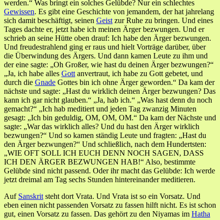
werden.“ Was bringt ein solches Gelübde? Nur ein schlechtes
Gewissen
. Es gibt eine Geschichte von jemandem, der hat jahrelang
sich damit beschäftigt, seinen
Geist
zur Ruhe zu bringen. Und eines
Tages dachte er, jetzt habe ich meinen Ärger bezwungen. Und er
schrieb an seine Hütte oben drauf: Ich habe den Ärger bezwungen.
Und freudestrahlend ging er raus und hielt Vorträge darüber, über
die Überwindung des Ärgers. Und dann kamen Leute zu ihm und
der eine sagte: „Oh Großer, wie hast du deinen Ärger bezwungen?“
„Ja, ich habe alles
Gott
anvertraut, ich habe zu Gott gebetet, und
durch die
Gnade
Gottes bin ich ohne Ärger geworden.“ Da kam der
nächste und sagte: „Hast du wirklich deinen Ärger bezwungen? Das
kann ich gar nicht glauben.“ „Ja, hab ich.“ „Was hast denn du noch
gemacht?“ „Ich hab meditiert und jeden Tag zwanzig Minuten
gesagt: „Ich bin geduldig, OM, OM, OM.“ Da kam der Nächste und
sagte: „War das wirklich alles? Und du hast den Ärger wirklich
bezwungen?“ Und so kamen ständig Leute und fragten: „Hast du
den Ärger bezwungen?“ Und schließlich, nach dem Hundertsten:
„WIE OFT SOLL ICH EUCH DENN NOCH SAGEN, DASS
ICH DEN ÄRGER BEZWUNGEN HAB!“ Also, bestimmte
Gelübde sind nicht passend. Oder ihr macht das Gelübde: Ich werde
jetzt dreimal am Tag sechs Stunden hintereinander meditieren.
Auf
Sanskrit
steht dort Vrata. Und Vrata ist so ein Vorsatz. Und
eben einen nicht passenden Vorsatz zu fassen hilft nicht. Es ist schon
gut, einen Vorsatz zu fassen. Das gehört zu den Niyamas im
Hatha