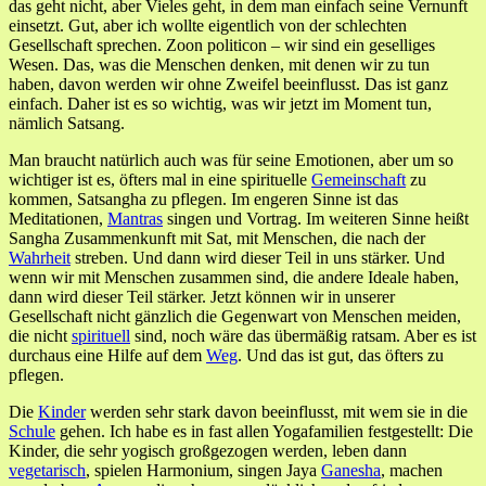
das geht nicht, aber Vieles geht, in dem man einfach seine Vernunft
einsetzt. Gut, aber ich wollte eigentlich von der schlechten
Gesellschaft sprechen. Zoon politicon – wir sind ein geselliges
Wesen. Das, was die Menschen denken, mit denen wir zu tun
haben, davon werden wir ohne Zweifel beeinflusst. Das ist ganz
einfach. Daher ist es so wichtig, was wir jetzt im Moment tun,
nämlich Satsang.
Man braucht natürlich auch was für seine Emotionen, aber um so
wichtiger ist es, öfters mal in eine spirituelle
Gemeinschaft
zu
kommen, Satsangha zu pflegen. Im engeren Sinne ist das
Meditationen,
Mantras
singen und Vortrag. Im weiteren Sinne heißt
Sangha Zusammenkunft mit Sat, mit Menschen, die nach der
Wahrheit
streben. Und dann wird dieser Teil in uns stärker. Und
wenn wir mit Menschen zusammen sind, die andere Ideale haben,
dann wird dieser Teil stärker. Jetzt können wir in unserer
Gesellschaft nicht gänzlich die Gegenwart von Menschen meiden,
die nicht
spirituell
sind, noch wäre das übermäßig ratsam. Aber es ist
durchaus eine Hilfe auf dem
Weg
. Und das ist gut, das öfters zu
pflegen.
Die
Kinder
werden sehr stark davon beeinflusst, mit wem sie in die
Schule
gehen. Ich habe es in fast allen Yogafamilien festgestellt: Die
Kinder, die sehr yogisch großgezogen werden, leben dann
vegetarisch
, spielen Harmonium, singen Jaya
Ganesha
, machen