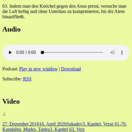
63. Indem man den Knöchel gegen den Anus presst, versuche man
die Luft heftig und ohne Unterlass zu komprimieren, bis der Atem
hinauffließt.
Audio
Podcast:
Play in new window
|
Download
Subscribe:
RSS
Video
./.
Veröffentlicht
Autor
Kategorien
27. Dezember 2016
16. April 2026
Sukadev
3. Kapitel, Verse 61-70
,
am
Schlagwörter
Kundalini, Mudra, Tantra
3. Kapitel 63. Vers