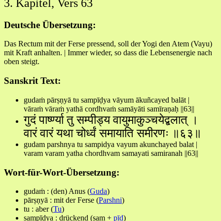
3. Kapitel, Vers 63
Deutsche Übersetzung:
Das Rectum mit der Ferse pressend, soll der Yogi den Atem (Vayu)
mit Kraft anhalten. | Immer wieder, so dass die Lebensenergie nach
oben steigt.
Sanskrit Text:
gudaṁ pārṣṇyā tu sampīḍya vāyum ākuñcayed balāt |
vāraṁ vāraṁ yathā cordhvaṁ samāyāti samīraṇaḥ ||63||
गुदं पार्ष्ण्या तु सम्पीड्य वायुमाकुञ्चयेद्बलात् ।
वारं वारं यथा चोर्ध्वं समायाति समीरणः ॥६३॥
gudam parshnya tu sampidya vayum akunchayed balat |
varam varam yatha chordhvam samayati samiranah ||63||
Wort-für-Wort-Übersetzung:
gudaṁ : (den) Anus (
Guda
)
pārṣṇyā : mit der Ferse (
Parshni
)
tu : aber (
Tu
)
sampīḍya : drückend (sam +
pīḍ
)