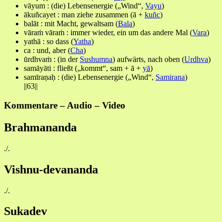
vāyum : (die) Lebensenergie („Wind“,
Vayu
)
ākuñcayet : man ziehe zusammen (ā +
kuñc
)
balāt : mit Macht, gewaltsam (
Bala
)
vāraṁ vāraṁ : immer wieder, ein um das andere Mal (
Vara
)
yathā : so dass (
Yatha
)
ca : und, aber (
Cha
)
ū
rdhvaṁ : (in der
Sushumna
) aufwärts, nach oben (
Urdhva
)
samāyāti : fließt („kommt“, sam + ā +
yā
)
samīraṇaḥ : (die) Lebensenergie („Wind“,
Samirana
)
||63||
Kommentare – Audio – Video
Brahmananda
./.
Vishnu-devananda
./.
Sukadev