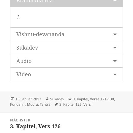
Brahmananda
./.
Vishnu-devananda
Sukadev
Audio
Video
Veröffentlicht
Autor
Kategorien
13. Januar 2017
Sukadev
3. Kapitel, Verse 121-130
,
am
Schlagwörter
Kundalini, Mudra, Tantra
3. Kapitel 125. Vers
Beitragsnavigation
NÄCHSTER
3. Kapitel, Vers 126
Nächster