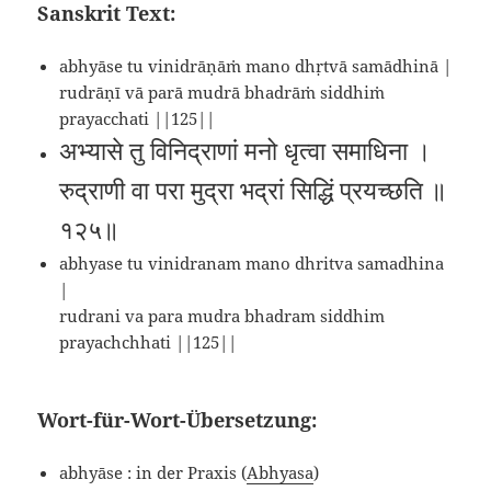
Sanskrit Text:
abhyāse tu vinidrāṇāṁ mano dhṛtvā samādhinā |
rudrāṇī vā parā mudrā bhadrāṁ siddhiṁ
prayacchati ||125||
अभ्यासे तु विनिद्राणां मनो धृत्वा समाधिना ।
रुद्राणी वा परा मुद्रा भद्रां सिद्धिं प्रयच्छति ॥
१२५॥
abhyase tu vinidranam mano dhritva samadhina
|
rudrani va para mudra bhadram siddhim
prayachchhati ||125||
Wort-für-Wort-Übersetzung:
abhyāse : in der Praxis (
Abhyasa
)