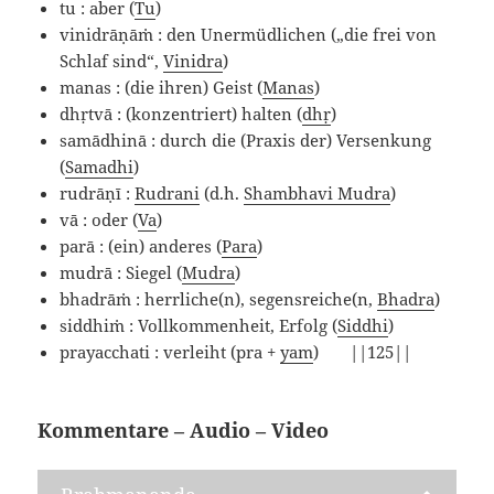
tu : aber (
Tu
)
vinidrāṇāṁ : den Unermüdlichen („die frei von
Schlaf sind“,
Vinidra
)
manas : (die ihren) Geist (
Manas
)
dhṛtvā : (konzentriert) halten (
dhṛ
)
samādhinā : durch die (Praxis der) Versenkung
(
Samadhi
)
rudrāṇī :
Rudrani
(d.h.
Shambhavi Mudra
)
vā : oder (
Va
)
parā : (ein) anderes (
Para
)
mudrā : Siegel (
Mudra
)
bhadrāṁ : herrliche(n), segensreiche(n,
Bhadra
)
siddhiṁ : Vollkommenheit, Erfolg (
Siddhi
)
prayacchati : verleiht (pra +
yam
) ||125||
Kommentare – Audio – Video