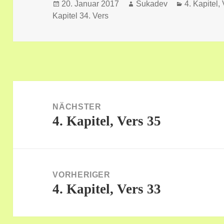
Veröffentlicht
Autor
Kategorien
20. Januar 2017
Sukadev
4. Kapitel,
am
Kapitel 34. Vers
Beitragsnavigation
NÄCHSTER
4. Kapitel, Vers 35
Nächster
Beitrag:
VORHERIGER
4. Kapitel, Vers 33
Vorheriger
Beitrag: