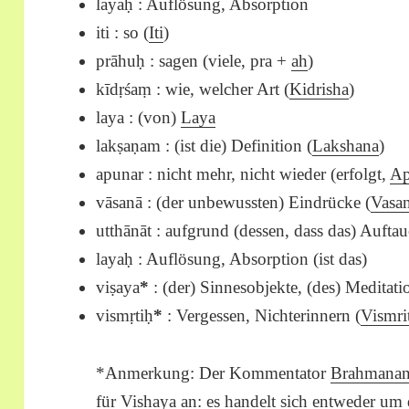
layaḥ : Auflösung, Absorption
iti : so (
Iti
)
prāhuḥ : sagen (viele, pra +
ah
)
kīdṛśaṃ : wie, welcher Art (
Kidrisha
)
laya : (von)
Laya
lakṣaṇam : (ist die) Definition (
Lakshana
)
apunar : nicht mehr, nicht wieder (erfolgt,
Ap
vāsanā : (der unbewussten) Eindrücke (
Vasa
utthānāt : aufgrund (dessen, dass das) Aufta
layaḥ : Auflösung, Absorption (ist das)
viṣaya
*
: (der) Sinnesobjekte, (des) Meditati
vismṛtiḥ
*
: Vergessen, Nichterinnern (
Vismri
*Anmerkung: Der Kommentator
Brahmana
für
Vishaya
an: es handelt sich entweder um 