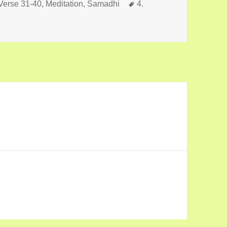
Schlagwörter
 Verse 31-40
,
Meditation, Samadhi
4.