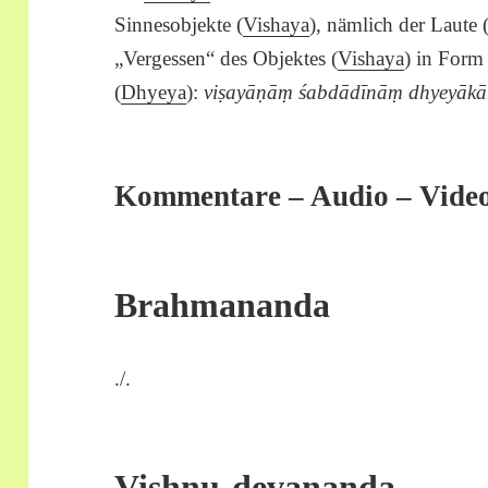
Sinnesobjekte (
Vishaya
), nämlich der Laute 
„Vergessen“ des Objektes (
Vishaya
) in Form 
(
Dhyeya
):
viṣayāṇāṃ śabdādīnāṃ dhyeyākāra
Kommentare – Audio – Vide
Brahmananda
./.
Vishnu-devananda