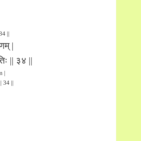
34 ||
णम् |
िः || ३४ ||
m |
 34 ||