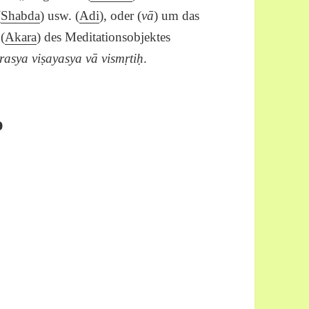
(
Shabda
) usw. (
Adi
), oder (
vā
) um das
(
Akara
) des Meditationsobjektes
sya viṣayasya vā vismṛtiḥ
.
o