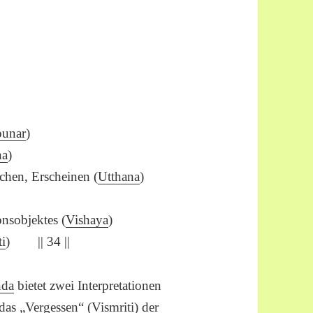
unar
)
na
)
uchen, Erscheinen (
Utthana
)
onsobjektes (
Vishaya
)
ti
) || 34 ||
nda
bietet zwei Interpretationen
das „Vergessen“ (
Vismriti
) der