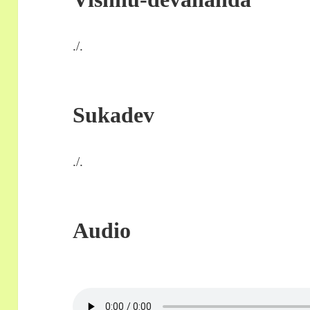
./.
Sukadev
./.
Audio