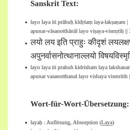
Sanskrit Text:
layo laya iti prāhuḥ kīdṛśaṃ laya-lakṣaṇam |
apunar-vāsanotthānāl layo viṣaya-vismṛtiḥ || 
लयो लय इति प्राहुः कीदृशं लयलक्ष
अपुनर्वासनोत्थानाल्लयो विषयविस्मृत
layo laya iti prahuh kidrisham laya lakshana
apunar vasanotthanal layo vishaya vismritih ||
Wort-für-Wort-Übersetzung:
layaḥ : Auflösung, Absorption (
Laya
)