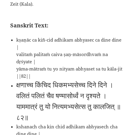
Zeit (Kala).
Sanskrit Text:
kṣaṇāc ca kiñ-cid adhikam abhyasec ca dine dine
|
valitaṁ palitaṁ caiva ṣaṇ-māsordhvaṁ na
dṛśyate |
yāma-mātraṁ tu yo nityam abhyaset sa tu kāla-jit
||82||
क्षणाच्च किंचिद धिकमभ्यसेच्च दिने दिने ।
वलितं पलितं चैव षण्मासोर्ध्वं न दृश्यते ।
याममात्रं तु यो नित्यमभ्यसेत्स तु कालजित् ॥
८२॥
kshanach cha kin chid adhikam abhyasech cha
dine dine |