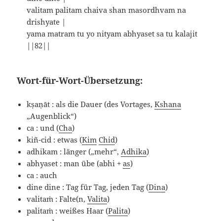
valitam palitam chaiva shan masordhvam na
drishyate |
yama matram tu yo nityam abhyaset sa tu kalajit
||82||
Wort-für-Wort-Übersetzung:
kṣaṇāt : als die Dauer (des Vortages,
Kshana
„Augenblick“)
ca : und (
Cha
)
kiñ-cid : etwas (
Kim
Chid
)
adhikam : länger („mehr“,
Adhika
)
abhyaset : man übe (abhi +
as
)
ca : auch
dine dine : Tag für Tag, jeden Tag (
Dina
)
valitaṁ : Falte(n,
Valita
)
palitaṁ : weißes Haar (
Palita
)