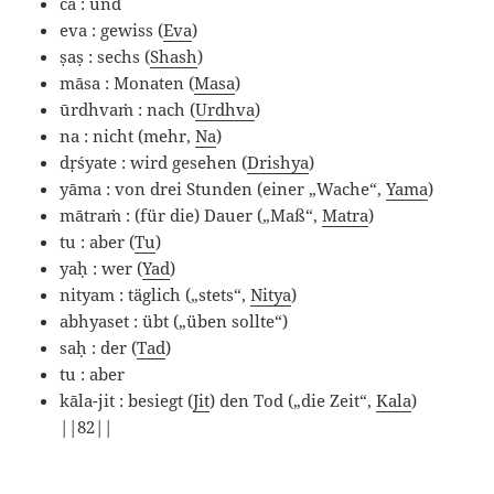
ca : und
eva : gewiss (
Eva
)
ṣaṣ : sechs (
Shash
)
māsa : Monaten (
Masa
)
ū
rdhvaṁ : nach (
Urdhva
)
na : nicht (mehr,
Na
)
dṛśyate : wird gesehen (
Drishya
)
yāma : von drei Stunden (einer „Wache“,
Yama
)
mātraṁ : (für die) Dauer („Maß“,
Matra
)
tu : aber (
Tu
)
y
aḥ
: wer (
Yad
)
nityam : täglich („stets“,
Nitya
)
abhyaset : übt („üben sollte“)
sa
ḥ
: der (
Tad
)
tu : aber
kāla-jit : besiegt (
Jit
) den Tod („die Zeit“,
Kala
)
||82||