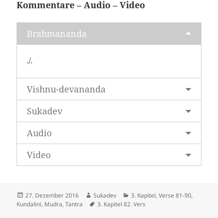
Kommentare – Audio – Video
Brahmananda
./.
Vishnu-devananda
Sukadev
Audio
Video
Veröffentlicht
Autor
Kategorien
27. Dezember 2016
Sukadev
3. Kapitel, Verse 81-90
,
am
Schlagwörter
Kundalini, Mudra, Tantra
3. Kapitel 82. Vers