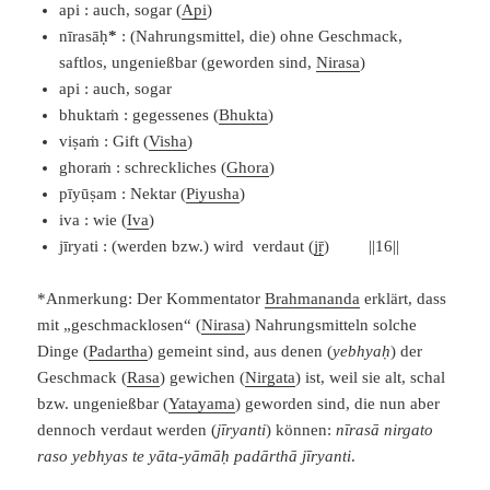
api : auch, sogar (
Api
)
nīrasāḥ
*
: (Nahrungsmittel, die) ohne Geschmack,
saftlos, ungenießbar (geworden sind,
Nirasa
)
api : auch, sogar
bhuktaṁ : gegessenes (
Bhukta
)
viṣaṁ : Gift (
Visha
)
ghoraṁ : schreckliches (
Ghora
)
pīyūṣam : Nektar (
Piyusha
)
iva : wie (
Iva
)
jīryati : (werden bzw.) wird verdaut (
jṝ
) ||16||
*Anmerkung: Der Kommentator
Brahmananda
erklärt, dass
mit „geschmacklosen“ (
Nirasa
) Nahrungsmitteln solche
Dinge (
Padartha
) gemeint sind, aus denen (
yebhyaḥ
) der
Geschmack (
Rasa
) gewichen (
Nirgata
) ist, weil sie alt, schal
bzw. ungenießbar (
Yatayama
) geworden sind, die nun aber
dennoch verdaut werden (
jīryanti
) können:
nīrasā nirgato
raso yebhyas te yāta-yāmāḥ padārthā j
īryanti
.