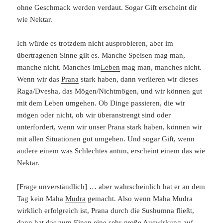
ohne Geschmack werden verdaut. Sogar Gift erscheint dir
wie Nektar.
Ich würde es trotzdem nicht ausprobieren, aber im
übertragenen Sinne gilt es. Manche Speisen mag man,
manche nicht. Manches im
Leben
mag man, manches nicht.
Wenn wir das
Prana
stark haben, dann verlieren wir dieses
Raga/Dvesha, das Mögen/Nichtmögen, und wir können gut
mit dem Leben umgehen. Ob Dinge passieren, die wir
mögen oder nicht, ob wir überanstrengt sind oder
unterfordert, wenn wir unser Prana stark haben, können wir
mit allen Situationen gut umgehen. Und sogar Gift, wenn
andere einem was Schlechtes antun, erscheint einem das wie
Nektar.
[Frage unverständlich] … aber wahrscheinlich hat er an dem
Tag kein Maha
Mudra
gemacht. Also wenn Maha Mudra
wirklich erfolgreich ist, Prana durch die Sushumna fließt,
dann hat das zum Einen eine sehr große Auswirkung auf