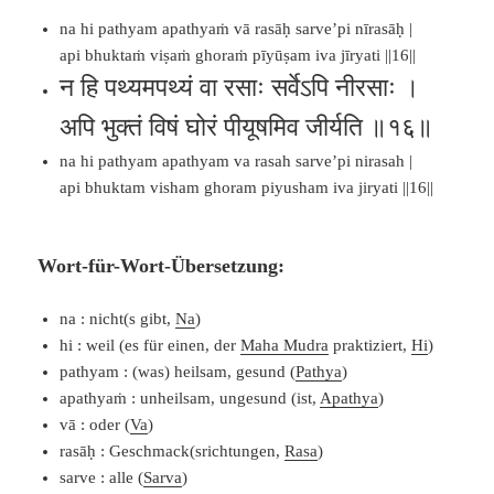
na hi pathyam apathyaṁ vā rasāḥ sarve’pi nīrasāḥ |
api bhuktaṁ viṣaṁ ghoraṁ pīyūṣam iva jīryati ||16||
न हि पथ्यमपथ्यं वा रसाः सर्वेऽपि नीरसाः ।
अपि भुक्तं विषं घोरं पीयूषमिव जीर्यति ॥१६॥
na hi pathyam apathyam va rasah sarve’pi nirasah |
api bhuktam visham ghoram piyusham iva jiryati ||16||
Wort-für-Wort-Übersetzung:
na : nicht(s gibt,
Na
)
hi : weil (es für einen, der
Maha Mudra
praktiziert,
Hi
)
pathyam : (was) heilsam, gesund (
Pathya
)
apathyaṁ : unheilsam, ungesund (ist,
Apathya
)
vā : oder (
Va
)
rasāḥ : Geschmack(srichtungen,
Rasa
)
sarve : alle (
Sarva
)