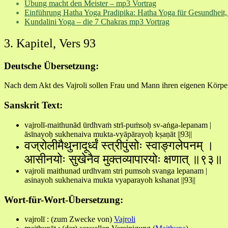
Übung macht den Meister – mp3 Vortrag
Einführung Hatha Yoga Pradipika: Hatha Yoga für Gesundheit,
Kundalini Yoga – die 7 Chakras mp3 Vortrag
3. Kapitel, Vers 93
Deutsche Übersetzung:
Nach dem Akt des Vajroli sollen Frau und Mann ihren eigenen Körper
Sanskrit Text:
vajrolī-maithunād ūrdhvaṁ strī-puṁsoḥ sv-aṅga-lepanam |
āsīnayoḥ sukhenaiva mukta-vyāpārayoḥ kṣaṇāt ||93||
वज्रोलीमैथुनादूर्ध्वं स्त्रीपुंसोः स्वाङ्गलेपनम् ।
आसीनयोः सुखेनैव मुक्तव्यापारयोः क्षणात् ॥९३॥
vajroli maithunad urdhvam stri pumsoh svanga lepanam |
asinayoh sukhenaiva mukta vyaparayoh kshanat ||93||
Wort-für-Wort-Übersetzung:
vajrolī : (zum Zwecke von)
Vajroli