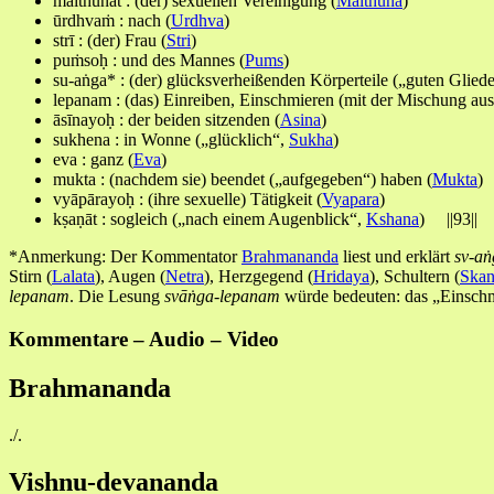
maithunāt : (der) sexuellen Vereinigung (
Maithuna
)
ūrdhvaṁ : nach (
Urdhva
)
strī : (der) Frau (
Stri
)
puṁsoḥ : und des Mannes (
Pums
)
su-aṅga* : (der) glücksverheißenden Körperteile („guten Glied
lepanam : (das) Einreiben, Einschmieren (mit der Mischung au
āsīnayoḥ : der beiden sitzenden (
Asina
)
sukhena : in Wonne („glücklich“,
Sukha
)
eva : ganz (
Eva
)
mukta : (nachdem sie) beendet („aufgegeben“) haben (
Mukta
)
vyāpārayoḥ : (ihre sexuelle) Tätigkeit (
Vyapara
)
kṣaṇāt : sogleich („nach einem Augenblick“,
Kshana
) ||93||
*Anmerkung: Der Kommentator
Brahmananda
liest und erklärt
sv-a
Stirn (
Lalata
), Augen (
Netra
), Herzgegend (
Hridaya
), Schultern (
Ska
lepanam
. Die Lesung
sv
āṅga-lepanam
würde bedeuten: das „Einschm
Kommentare – Audio – Video
Brahmananda
./.
Vishnu-devananda