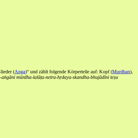
lieder (
Anga
)“ und zählt folgende Körperteile auf: Kopf (
Murdhan
),
-aṅgāni
mūrdha-lalāṭa-netra-hṛdaya-skandha-bhujādīni teṣu