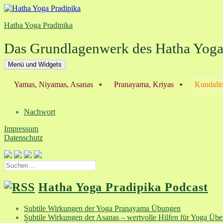
Zum
Inhalt
Hatha Yoga Pradipika
springen
Das Grundlagenwerk des Hatha Yog
Menü und Widgets
Yamas, Niyamas, Asanas
Pranayama, Kriyas
Kundalin
Nachwort
Impressum
Datenschutz
Suchen
nach:
Hatha Yoga Pradipika Podcast
Subtile Wirkungen der Yoga Pranayama Übungen
Subtile Wirkungen der Asanas – wertvolle Hilfen für Yoga Üb