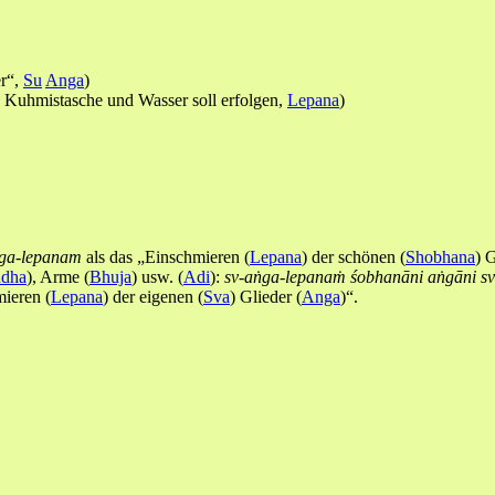
er“,
Su
Anga
)
s Kuhmistasche und Wasser soll erfolgen,
Lepana
)
ṅga-lepanam
als das „Einschmieren (
Lepana
) der schönen (
Shobhana
) G
ndha
), Arme (
Bhuja
) usw. (
Adi
):
sv-aṅga-lepanaṁ
śobhanāni aṅgāni
sv
ieren (
Lepana
) der eigenen (
Sva
) Glieder (
Anga
)“.