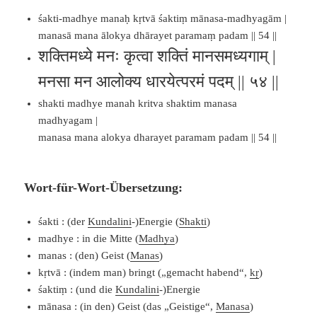
śakti-madhye manaḥ kṛtvā śaktiṃ mānasa-madhyagām |
manasā mana ālokya dhārayet paramaṃ padam || 54 ||
शक्तिमध्ये मनः कृत्वा शक्तिं मानसमध्यगाम् |
मनसा मन आलोक्य धारयेत्परमं पदम् || ५४ ||
shakti madhye manah kritva shaktim manasa
madhyagam |
manasa mana alokya dharayet paramam padam || 54 ||
Wort-für-Wort-Übersetzung:
śakti : (der
Kundalini
-)Energie (
Shakti
)
madhye : in die Mitte (
Madhya
)
manas : (den) Geist (
Manas
)
kṛtvā : (indem man) bringt („gemacht habend“,
kṛ
)
śaktiṃ : (und die
Kundalini
-)Energie
mānasa : (in den) Geist (das „Geistige“,
Manasa
)