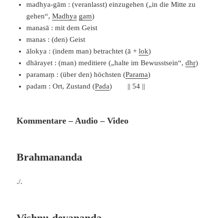
madhya-gām : (veranlasst) einzugehen („in die Mitte zu
gehen“,
Madhya
gam
)
manasā : mit dem Geist
manas : (den) Geist
ālokya : (indem man) betrachtet (ā +
lok
)
dhārayet : (man) meditiere („halte im Bewusstsein“,
dhṛ
)
paramaṃ : (über den) höchsten (
Parama
)
padam : Ort, Zustand (
Pada
) || 54 ||
Kommentare – Audio – Video
Brahmananda
./.
Vishnu-devananda