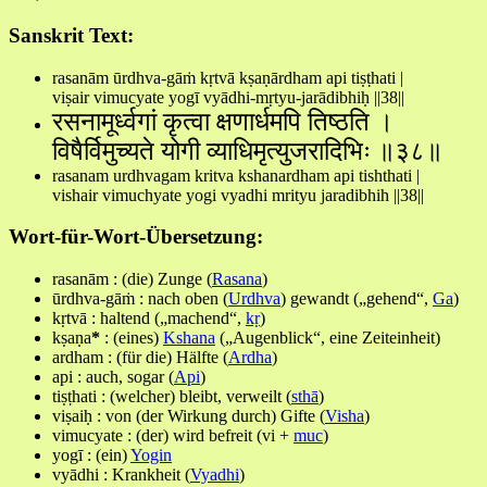
Sanskrit Text:
rasanām ūrdhva-gāṁ kṛtvā kṣaṇārdham api tiṣṭhati |
viṣair vimucyate yogī vyādhi-mṛtyu-jarādibhiḥ ||38||
रसनामूर्ध्वगां कृत्वा क्षणार्धमपि तिष्ठति ।
विषैर्विमुच्यते योगी व्याधिमृत्युजरादिभिः ॥३८॥
rasanam urdhvagam kritva kshanardham api tishthati |
vishair vimuchyate yogi vyadhi mrityu jaradibhih ||38||
Wort-für-Wort-Übersetzung:
rasanām : (die) Zunge (
Rasana
)
ūrdhva-gāṁ : nach oben (
Urdhva
) gewandt („gehend“,
Ga
)
kṛtvā : haltend („machend“,
kṛ
)
kṣaṇa
*
: (eines)
Kshana
(„Augenblick“, eine Zeiteinheit)
ardham : (für die) Hälfte (
Ardha
)
api : auch, sogar (
Api
)
tiṣṭhati : (welcher) bleibt, verweilt (
sthā
)
viṣaiḥ : von (der Wirkung durch) Gifte (
Visha
)
vimucyate : (der) wird befreit (vi +
muc
)
yogī : (ein)
Yogin
vyādhi : Krankheit (
Vyadhi
)