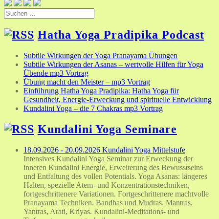
Suchen
nach:
Hatha Yoga Pradipika Podcast
Subtile Wirkungen der Yoga Pranayama Übungen
Subtile Wirkungen der Asanas – wertvolle Hilfen für Yoga
Übende mp3 Vortrag
Übung macht den Meister – mp3 Vortrag
Einführung Hatha Yoga Pradipika: Hatha Yoga für
Gesundheit, Energie-Erweckung und spirituelle Entwicklung
Kundalini Yoga – die 7 Chakras mp3 Vortrag
Kundalini Yoga Seminare
18.09.2026 - 20.09.2026 Kundalini Yoga Mittelstufe
Intensives Kundalini Yoga Seminar zur Erweckung der
inneren Kundalini Energie, Erweiterung des Bewusstseins
und Entfaltung des vollen Potentials. Yoga Asanas: längeres
Halten, spezielle Atem- und Konzentrationstechniken,
fortgeschrittenere Variationen. Fortgeschrittenere machtvolle
Pranayama Techniken. Bandhas und Mudras. Mantras,
Yantras, Arati, Kriyas. Kundalini-Meditations- und