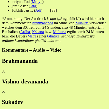
mṛtyu : Tod (
Mrityu
)
jarā : Alter (
Jara
)
ādibhiḥ : usw. (
Adi
) ||38||
*Anmerkung: Der Ausdruck
kṣaṇa
(„Augenblick“) wird hier nach
dem Kommentator
Brahmananda
im Sinne von
Muhurta
verwendet,
welches dem 30. Teil von 24 Stunden, also 48 Minuten, entspricht.
Ein halbes (
Ardha
)
Kshana
bzw.
Muhurta
ergibt somit 24 Minuten
bzw. die Dauer (
Matra
) einer
Ghatika
:
kṣaṇasya muhūrtasya
ardhaṃ kṣanārdham ghaṭikā-mātram
.
Kommentare – Audio – Video
Brahmananda
./.
Vishnu-devananda
./.
Sukadev