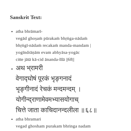
Sanskrit Text:
atha bhrāmarī-
vegād ghoṣaṁ pūrakaṁ bhṛṅga-nādaṁ
bhṛṅgī-nādaṁ recakaṁ manda-mandam |
yogīndrāṇām evam abhyāsa-yogāc
citte jātā kā-cid ānanda-līlā ||68||
अथ भ्रामरी
वेगाद्घोषं पूरकं भृङ्गनादं
भृङ्गीनादं रेचकं मन्दमन्दम् ।
योगीन्द्राणामेवमभ्यासयोगाच्
चित्ते जाता काचिदानन्दलीला ॥६८॥
atha bhramari
vegad ghosham purakam bhringa nadam