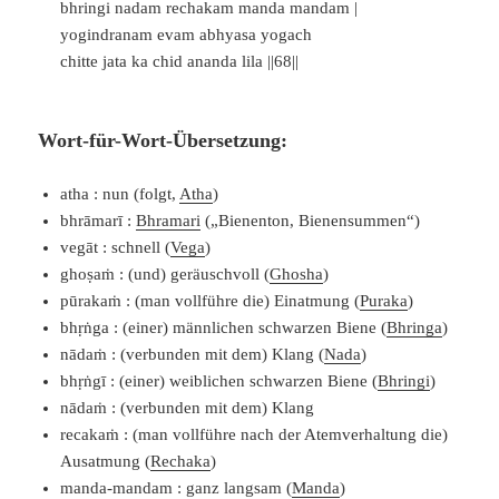
bhringi nadam rechakam manda mandam |
yogindranam evam abhyasa yogach
chitte jata ka chid ananda lila ||68||
Wort-für-Wort-Übersetzung:
atha : nun (folgt,
Atha
)
bhrāmarī :
Bhramari
(„Bienenton, Bienensummen“)
vegāt : schnell (
Vega
)
ghoṣaṁ : (und) geräuschvoll (
Ghosha
)
pūrakaṁ : (man vollführe die) Einatmung (
Puraka
)
bhṛṅga : (einer) männlichen schwarzen Biene (
Bhringa
)
nādaṁ : (verbunden mit dem) Klang (
Nada
)
bhṛṅgī : (einer) weiblichen schwarzen Biene (
Bhringi
)
nādaṁ : (verbunden mit dem) Klang
recakaṁ : (man vollführe nach der Atemverhaltung die)
Ausatmung (
Rechaka
)
manda-mandam : ganz langsam (
Manda
)