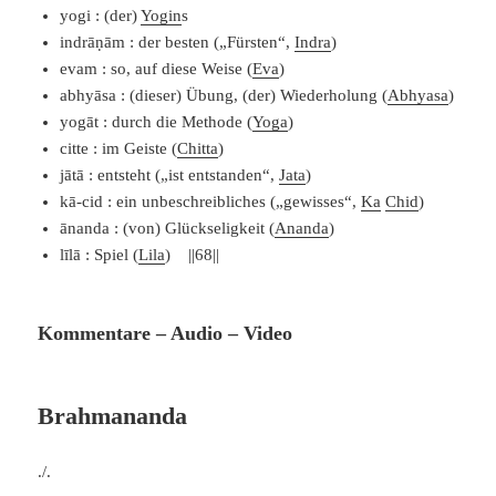
yogi : (der)
Yogin
s
indrāṇām : der besten („Fürsten“,
Indra
)
evam : so, auf diese Weise (
Eva
)
abhyāsa : (dieser) Übung, (der) Wiederholung (
Abhyasa
)
yogāt : durch die Methode (
Yoga
)
citte : im Geiste (
Chitta
)
jātā : entsteht („ist entstanden“,
Jata
)
kā-cid : ein unbeschreibliches („gewisses“,
Ka
Chid
)
ānanda : (von) Glückseligkeit (
Ananda
)
līlā : Spiel (
Lila
) ||68||
Kommentare – Audio – Video
Brahmananda
./.