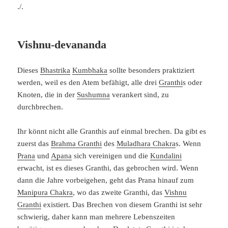
./.
Vishnu-devananda
Dieses
Bhastrika
Kumbhaka
sollte besonders praktiziert
werden, weil es den Atem befähigt, alle drei
Granthi
s oder
Knoten, die in der
Sushumna
verankert sind, zu
durchbrechen.
Ihr könnt nicht alle Granthis auf einmal brechen. Da gibt es
zuerst das
Brahma Granthi
des
Muladhara Chakra
s. Wenn
Prana
und
Apana
sich vereinigen und die
Kundalini
erwacht, ist es dieses Granthi, das gebrochen wird. Wenn
dann die Jahre vorbeigehen, geht das Prana hinauf zum
Manipura Chakra
, wo das zweite Granthi, das
Vishnu
Granthi
existiert. Das Brechen von diesem Granthi ist sehr
schwierig, daher kann man mehrere Lebenszeiten