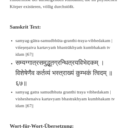
Körper existieren, völlig durchstößt.
Sanskrit Text:
samyag-gātra-samudbhūta-granthi-traya-vibhedakam |
viśeṣeṇaiva kartavyaṁ bhastrākhyaṁ kumbhakaṁ tv
idam ||67||
सम्यग्गात्रसमुद्भूतग्रन्थित्रयविभेदकम् ।
विशेषेणैव कर्तव्यं भस्त्राख्यं कुम्भकं त्विदम् ॥
६७॥
samyag gatra samudbhuta granthi traya vibhedakam |
visheshenaiva kartavyam bhastrakhyam kumbhakam tv
idam ||67||
Wort-für-Wort-Übersetzung: