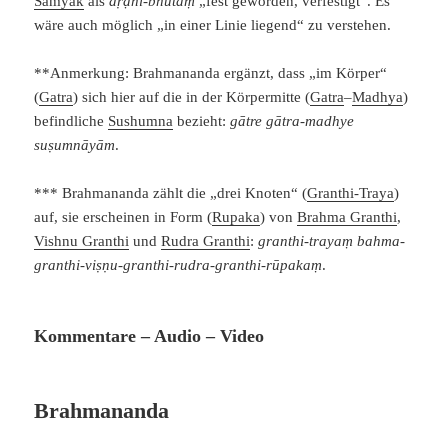
Samyak
als
dṛḍhī-bhūtāṃ
„fest geworden, verfestigt“. Es
wäre auch möglich „in einer Linie liegend“ zu verstehen.
**Anmerkung: Brahmananda ergänzt, dass „im Körper“
(
Gatra
) sich hier auf die in der Körpermitte (
Gatra
–
Madhya
)
befindliche
Sushumna
bezieht:
gātre gātra-madhye
suṣumnāyām
.
*** Brahmananda zählt die „drei Knoten“ (
Granthi-
Traya
)
auf, sie erscheinen in Form (
Rupaka
) von
Brahma Granthi
,
Vishnu Granthi
und
Rudra Granthi
:
granthi-trayaṃ bahma-
granthi-viṣṇu-granthi-rudra-granthi-rūpakaṃ
.
Kommentare – Audio – Video
Brahmananda