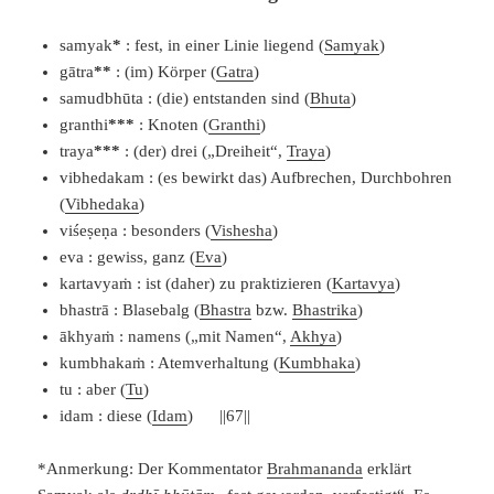
samyak
*
: fest, in einer Linie liegend (
Samyak
)
gātra
*
*
: (im) Körper (
Gatra
)
samudbhūta : (die) entstanden sind (
Bhuta
)
granthi
*
*
*
: Knoten (
Granthi
)
traya
*
*
*
: (der) drei („Dreiheit“,
Traya
)
vibhedakam : (es bewirkt das) Aufbrechen, Durchbohren
(
Vibhedaka
)
viśeṣeṇa : besonders (
Vishesha
)
eva : gewiss, ganz (
Eva
)
kartavyaṁ : ist (daher) zu praktizieren (
Kartavya
)
bhastrā : Blasebalg (
Bhastra
bzw.
Bhastrika
)
ākhyaṁ : namens („mit Namen“,
Akhya
)
kumbhakaṁ : Atemverhaltung (
Kumbhaka
)
tu : aber (
Tu
)
idam : diese (
Idam
) ||67||
*Anmerkung: Der Kommentator
Brahmananda
erklärt