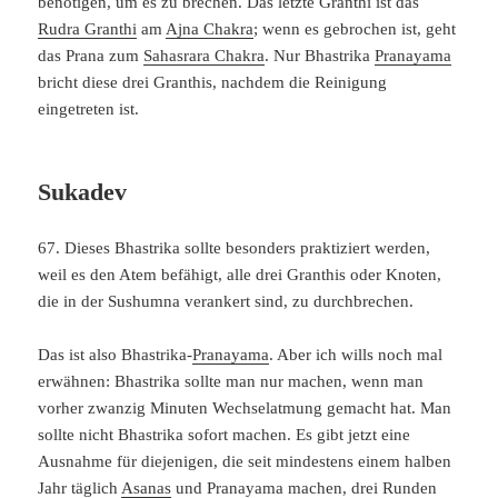
benötigen, um es zu brechen. Das letzte Granthi ist das
Rudra Granthi
am
Ajna Chakra
; wenn es gebrochen ist, geht
das Prana zum
Sahasrara Chakra
. Nur Bhastrika
Pranayama
bricht diese drei Granthis, nachdem die Reinigung
eingetreten ist.
Sukadev
67. Dieses Bhastrika sollte besonders praktiziert werden,
weil es den Atem befähigt, alle drei Granthis oder Knoten,
die in der Sushumna verankert sind, zu durchbrechen.
Das ist also Bhastrika-
Pranayama
. Aber ich wills noch mal
erwähnen: Bhastrika sollte man nur machen, wenn man
vorher zwanzig Minuten Wechselatmung gemacht hat. Man
sollte nicht Bhastrika sofort machen. Es gibt jetzt eine
Ausnahme für diejenigen, die seit mindestens einem halben
Jahr täglich
Asanas
und Pranayama machen, drei Runden