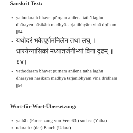
Sanskrit Text:
yathodaraṁ bhavet pūrṇam anilena tathā laghu |
dhārayen nāsikāṁ madhyā-tarjanībhyāṁ vinā dṛḍham
||64||
यथोदरं भवेत्पूर्णमनिलेन तथा लघु ।
धारयेन्नासिकां मध्यातर्जनीभ्यां विना दृढम् ॥
६४॥
yathodaram bhavet purnam anilena tatha laghu |
dharayen nasikam madhya tarjanibhyam vina dridham
||64||
Wort-für-Wort-Übersetzung:
yathā : (Fortsetzung von Vers 63:) sodass (
Yatha
)
udaraṁ : (der) Bauch (
Udara
)