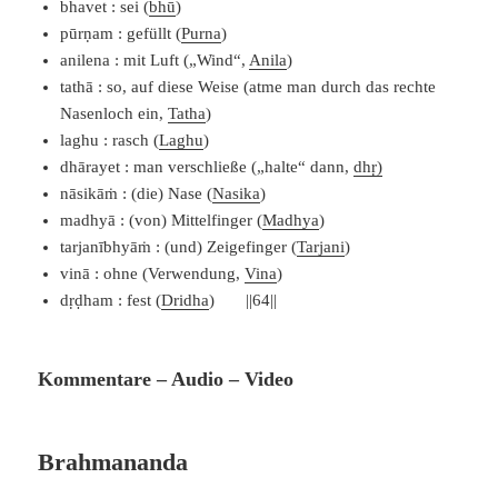
bhavet : sei (
bhū
)
pūrṇam : gefüllt (
Purna
)
anilena : mit Luft („Wind“,
Anila
)
tathā : so, auf diese Weise (atme man durch das rechte
Nasenloch ein,
Tatha
)
laghu : rasch (
Laghu
)
dhārayet : man verschließe („halte“ dann,
dhṛ)
nāsikāṁ : (die) Nase (
Nasika
)
madhyā : (von) Mittelfinger (
Madhya
)
tarjanībhyāṁ : (und) Zeigefinger (
Tarjani
)
vinā : ohne (Verwendung,
Vina
)
dṛḍham : fest (
Dridha
) ||64||
Kommentare – Audio – Video
Brahmananda