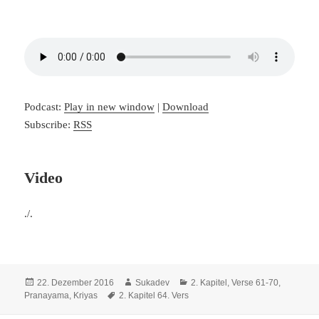
Podcast:
Play in new window
|
Download
Subscribe:
RSS
Video
./.
Veröffentlicht
Autor
Kategorien
22. Dezember 2016
Sukadev
2. Kapitel, Verse 61-70
,
am
Schlagwörter
Pranayama, Kriyas
2. Kapitel 64. Vers