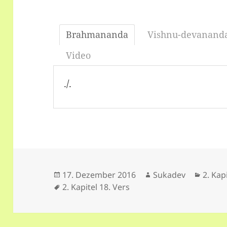
Brahmananda
Vishnu-devanand
Video
./.
Veröffentlicht
Autor
Kateg
17. Dezember 2016
Sukadev
2. Kap
am
Schlagwörter
2. Kapitel 18. Vers