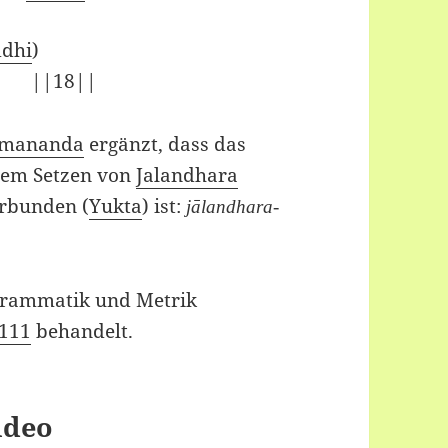
ddhi
)
) ||18||
hmananda
ergänzt, dass das
dem Setzen von
Jalandhara
rbunden (
Yukta
) ist:
jālandhara-
 Grammatik und Metrik
 111
behandelt.
ideo