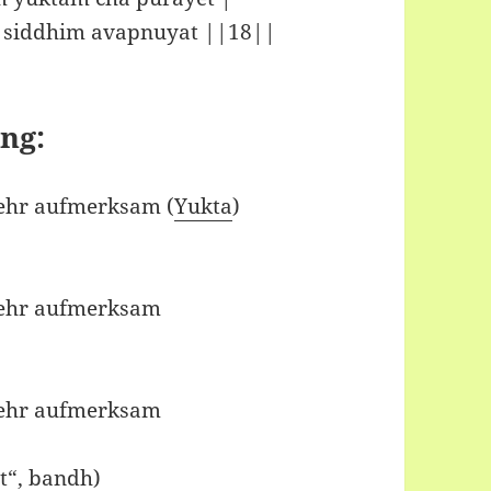
 siddhim avapnuyat ||18||
ng:
ehr aufmerksam (
Yukta
)
sehr aufmerksam
sehr aufmerksam
t“,
bandh
)