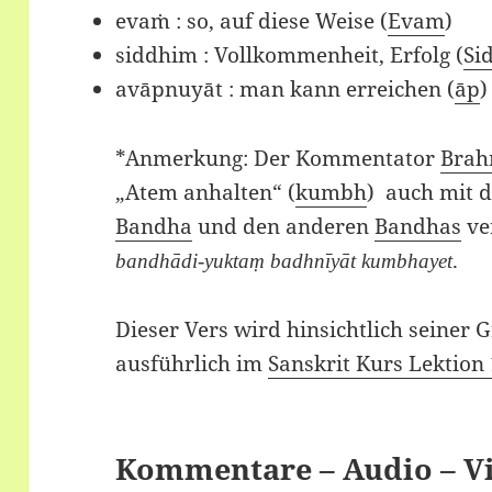
evaṁ : so, auf diese Weise (
Evam
)
siddhim : Vollkommenheit, Erfolg (
Si
avāpnuyāt : man kann erreichen (
āp
*Anmerkung: Der Kommentator
Bra
„Atem anhalten“ (
kumbh
) auch mit 
Bandha
und den anderen
Bandhas
ve
.
bandhādi-yuktaṃ badhnīyāt kumbhayet
Dieser Vers wird hinsichtlich seiner
ausführlich im
Sanskrit Kurs Lektion
Kommentare – Audio – V