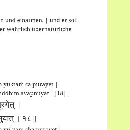
n und einatmen, | und er soll
 er wahrlich übernatürliche
 yuktaṁ ca pūrayet |
siddhim avāpnuyāt ||18||
 पूरयेत् ।
ाप्नुयात् ॥१८॥
 yuktam cha purayet |