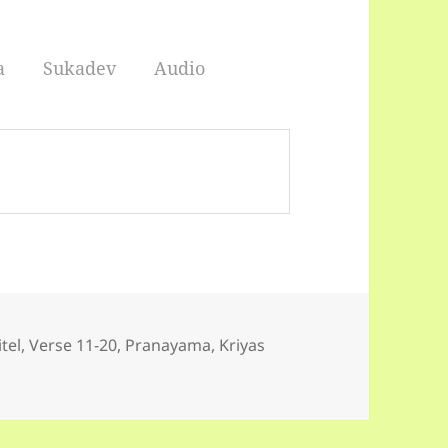
a
Sukadev
Audio
orien
itel, Verse 11-20
,
Pranayama, Kriyas