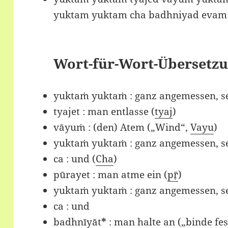
yuktam yuktam cha badhniyad evam
Wort-für-Wort-Übersetzu
yuktaṁ yuktaṁ : ganz angemessen, s
tyajet : man entlasse (
tyaj
)
vāyuṁ : (den) Atem („Wind“,
Vayu
)
yuktaṁ yuktaṁ : ganz angemessen, 
ca : und (
Cha
)
pūrayet : man atme ein (
pṝ
)
yuktaṁ yuktaṁ : ganz angemessen, 
ca : und
badhnīyāt
*
: man halte an („binde fes