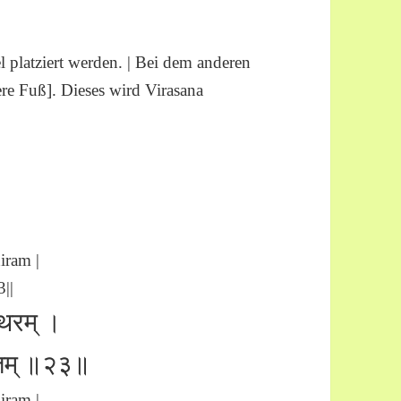
l platziert werden. | Bei dem anderen
ere Fuß]. Dieses wird Virasana
iram |
3||
्थिरम् ।
रितम् ॥२३॥
iram |