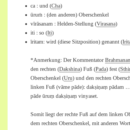
ca : und (
Cha
)
ūruṁ : (den anderen) Oberschenkel
vīrāsanam : Helden-Stellung (
Virasana
)
iti : so (
Iti
)
īritam: wird (diese Sitzposition) genannt (
Irit
*Anmerkung: Der Kommentator
Brahmana
den rechten (
Dakshina
) Fuß (
Pada
) fest (
Sthi
Oberschenkel (
Uru
) und den rechten Obersc
linken Fuß (vāme pāde): dakṣiṇaṃ pādam …
pāde ūruṃ dakṣiṇaṃ vinyaset.
Somit liegt der rechte Fuß auf dem linken O
dem rechten Oberschenkel, mit anderen Worte