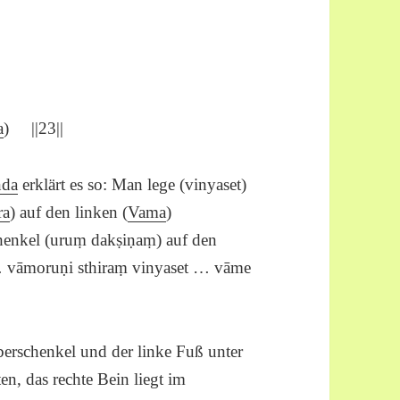
a
) ||23||
nda
erklärt es so: Man lege (vinyaset)
ra
) auf den linken (
Vama
)
henkel (uruṃ dakṣiṇaṃ) auf den
 vāmoruṇi sthiraṃ vinyaset … vāme
berschenkel und der linke Fuß unter
n, das rechte Bein liegt im