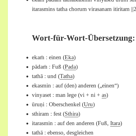
itarasmins tatha chorum virasanam itiritam ||2
Wort-für-Wort-Übersetzung:
ekaṁ : einen (
Eka
)
pādaṁ : Fuß (
Pada
)
tathā : und (
Tatha
)
ekasmin : auf (den) anderen („einen“)
vinyaset : man lege (vi + ni +
as
)
ūruṇi : Oberschenkel (
Uru
)
sthiram : fest (
Sthira
)
itarasmin : auf den anderen (Fuß,
Itara
)
tathā : ebenso, desgleichen