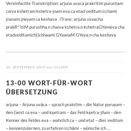
Vereinfachte Transkription: arjuna uvaca prakritim purusham
caiva kshetram kshetra-jnam eva ca etad veditum icchami
jnanam jneyam ca keshava iTrans: arjuna uvaacha
prakR^itiM purushha.n chaiva kshetra.n kshetraGYameva cha
etadveditumich{}chhaami GYaanaM GYeya.n cha keshava
30. SEPTEMBER 2009
von
OLIVER
13-00 WORT-FÜR-WORT
ÜBERSETZUNG
arjuna – Arjuna uvāca – sprach prakṛtim – die Natur puruṣam –
den Geist ca eva – und kṣetram – das Feld kṣetra-jñam – den
Kenner des Feldes eva – wahrlich ca – und etat – dies veditum
– kennenzulernen, zu erfahren icchāmi – wünsche ich …