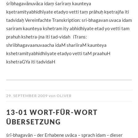
śrībhagavānuvāca idaṃ śarīraṃ kaunteya
kṣetramityabhidhīyate etadyo vetti taṃ prāhuḥ kṣetrajña iti
tadvidaḥ Vereinfachte Transkription: sri-bhagavan uvaca idam
sariram kaunteya kshetram ity abhidhiyate etad yo vetti tam
prahuh kshetra-jna iti tad-vidah iTrans:
shriibhagavaanuvaacha idaM shariiraM kaunteya
kshetramityabhidhiiyate etadyo vetti taM praahuH
kshetraGYa iti tadvidaH
29. SEPTEMBER 2009
von
OLIVER
13-01 WORT-FÜR-WORT
ÜBERSETZUNG
śrī-bhagavān – der Erhabene uvāca – sprach idam – dieser