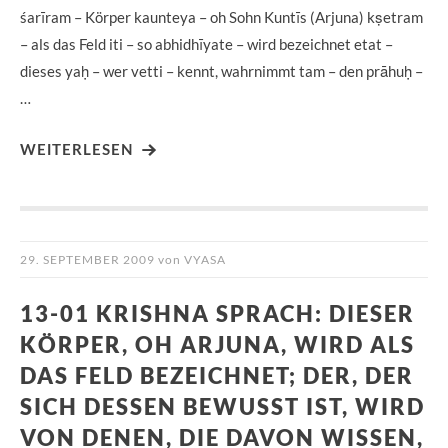
śarīram – Körper kaunteya – oh Sohn Kuntīs (Arjuna) kṣetram
– als das Feld iti – so abhidhīyate – wird bezeichnet etat –
dieses yaḥ – wer vetti – kennt, wahrnimmt tam – den prāhuḥ –
…
WEITERLESEN
29. SEPTEMBER 2009
von
VYASA
13-01 KRISHNA SPRACH: DIESER
KÖRPER, OH ARJUNA, WIRD ALS
DAS FELD BEZEICHNET; DER, DER
SICH DESSEN BEWUSST IST, WIRD
VON DENEN, DIE DAVON WISSEN,