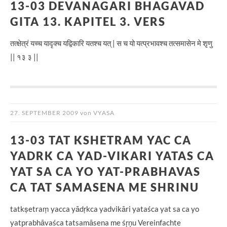
13-03 DEVANAGARI BHAGAVAD
GITA 13. KAPITEL 3. VERS
तत्क्षेत्रं यच्च यादृक्च यद्विकारि यतश्च यत् | स च यो यत्प्रभावश्च तत्समासेन मे शृणु
|| १३ ३ ||
27. SEPTEMBER 2009
von
VYASA
13-03 TAT KSHETRAM YAC CA
YADRK CA YAD-VIKARI YATAS CA
YAT SA CA YO YAT-PRABHAVAS
CA TAT SAMASENA ME SHRINU
tatkṣetraṃ yacca yādṛkca yadvikāri yataśca yat sa ca yo
yatprabhāvaśca tatsamāsena me śṛṇu Vereinfachte