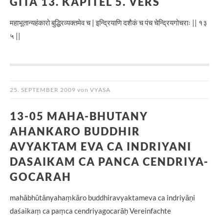
GITA 13. KAPITEL 5. VERS
महाभूतान्यहंकारो बुद्धिरव्यक्तमेव च | इन्द्रियाणि दशैकं च पंच चेन्द्रियगोचराः || १३
५ ||
25. SEPTEMBER 2009
von
VYASA
13-05 MAHA-BHUTANY
AHANKARO BUDDHIR
AVYAKTAM EVA CA INDRIYANI
DASAIKAM CA PANCA CENDRIYA-
GOCARAH
mahābhūtānyahaṃkāro buddhiravyaktameva ca indriyāṇi
daśaikaṃ ca paṃca cendriyagocarāḥ Vereinfachte