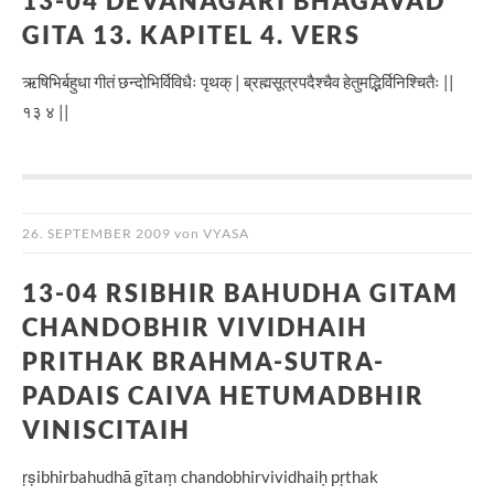
13-04 DEVANAGARI BHAGAVAD
GITA 13. KAPITEL 4. VERS
ऋषिभिर्बहुधा गीतं छन्दोभिर्विविधैः पृथक् | ब्रह्मसूत्रपदैश्चैव हेतुमद्भिर्विनिश्चितैः ||
१३ ४ ||
26. SEPTEMBER 2009
von
VYASA
13-04 RSIBHIR BAHUDHA GITAM
CHANDOBHIR VIVIDHAIH
PRITHAK BRAHMA-SUTRA-
PADAIS CAIVA HETUMADBHIR
VINISCITAIH
ṛṣibhirbahudhā gītaṃ chandobhirvividhaiḥ pṛthak