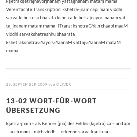
kṣetrakṣetrajñayorjñānaṃ yattajjñānaṃ mataṃ mama
Vereinfachte Transkription: kshetra-jnam capi mam viddhi
sarva-kshetresu bharata kshetra-kshetrajnayor jnanam yat
taj jnanam matam mama iTrans: kshetraGYa.n chaapi maaM
viddhi sarvakshetreshhu bhaarata
kshetrakshetraGYayorGYaanaM yattajGYaanaM mataM
mama
28. SEPTEMBER 2009
von
OLIVER
13-02 WORT-FÜR-WORT
ÜBERSETZUNG
kṣetra-jñam – als Kenner (jña) des Feldes (kṣetra) ca – und api
– auch mām – mich viddhi – erkenne sarva-kṣetreṣu –