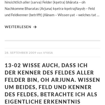
hinsichtlich aller (sarva) Felder (kṣetra) bhārata – oh
Nachkomme Bharatas (Arjuna) kṣetra-kṣetrajñayoḥ – Feld
und Feldkenner (betrifft) jñānam – Wissen yat – welches tat …
WEITERLESEN
28. SEPTEMBER 2009
von
VYASA
13-02 WISSE AUCH, DASS ICH
DER KENNER DES FELDES ALLER
FELDER BIN, OH ARJUNA. WISSEN
UM BEIDES, FELD UND KENNER
DES FELDES, BETRACHTE ICH ALS
EIGENTLICHE ERKENNTNIS