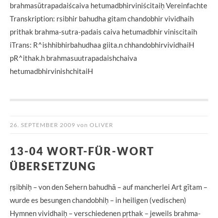
brahmasūtrapadaiścaiva hetumadbhirviniścitaiḥ Vereinfachte
Transkription: rsibhir bahudha gitam chandobhir vividhaih
prithak brahma-sutra-padais caiva hetumadbhir viniscitaih
iTrans: R^ishhibhirbahudhaa giita.n chhandobhirvividhaiH
pR^ithak.h brahmasuutrapadaishchaiva
hetumadbhirvinishchitaiH
26. SEPTEMBER 2009
von
OLIVER
13-04 WORT-FÜR-WORT
ÜBERSETZUNG
ṛṣibhiḥ – von den Sehern bahudhā – auf mancherlei Art gītam –
wurde es besungen chandobhiḥ – in heiligen (vedischen)
Hymnen vividhaiḥ – verschiedenen pṛthak – jeweils brahma-