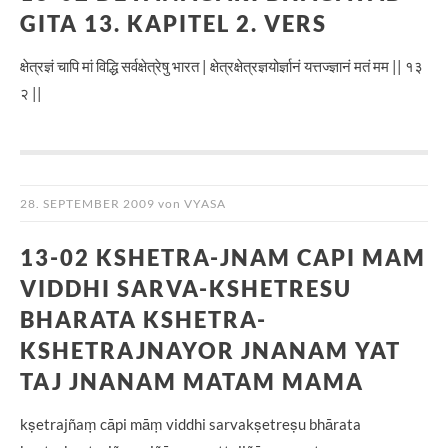
GITA 13. KAPITEL 2. VERS
क्षेत्रज्ञं चापि मां विद्धि सर्वक्षेत्रेषु भारत | क्षेत्रक्षेत्रज्ञयोर्ज्ञानं यत्तज्ज्ञानं मतं मम || १३
२ ||
28. SEPTEMBER 2009
von
VYASA
13-02 KSHETRA-JNAM CAPI MAM
VIDDHI SARVA-KSHETRESU
BHARATA KSHETRA-
KSHETRAJNAYOR JNANAM YAT
TAJ JNANAM MATAM MAMA
kṣetrajñaṃ cāpi māṃ viddhi sarvakṣetreṣu bhārata