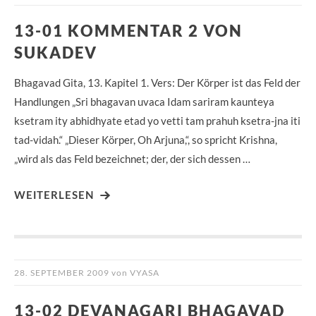
13-01 KOMMENTAR 2 VON
SUKADEV
Bhagavad Gita, 13. Kapitel 1. Vers: Der Körper ist das Feld der
Handlungen „Sri bhagavan uvaca Idam sariram kaunteya
ksetram ity abhidhyate etad yo vetti tam prahuh ksetra-jna iti
tad-vidah.“ „Dieser Körper, Oh Arjuna,“, so spricht Krishna,
„wird als das Feld bezeichnet; der, der sich dessen …
WEITERLESEN
28. SEPTEMBER 2009
von
VYASA
13-02 DEVANAGARI BHAGAVAD