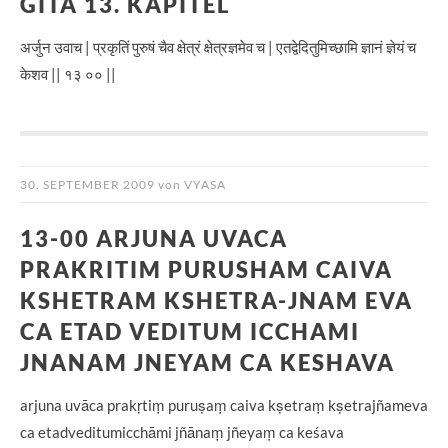
GITA 13. KAPITEL
अर्जुन उवाच | प्रकृतिं पुरुषं चैव क्षेत्रं क्षेत्रज्ञमेव च | एतद्वेदितुमिच्छामि ज्ञानं ज्ञेयं च
केशव || १३ ०० ||
30. SEPTEMBER 2009
von
VYASA
13-00 ARJUNA UVACA
PRAKRITIM PURUSHAM CAIVA
KSHETRAM KSHETRA-JNAM EVA
CA ETAD VEDITUM ICCHAMI
JNANAM JNEYAM CA KESHAVA
arjuna uvāca prakṛtiṃ puruṣaṃ caiva kṣetraṃ kṣetrajñameva
ca etadveditumicchāmi jñānaṃ jñeyaṃ ca keśava