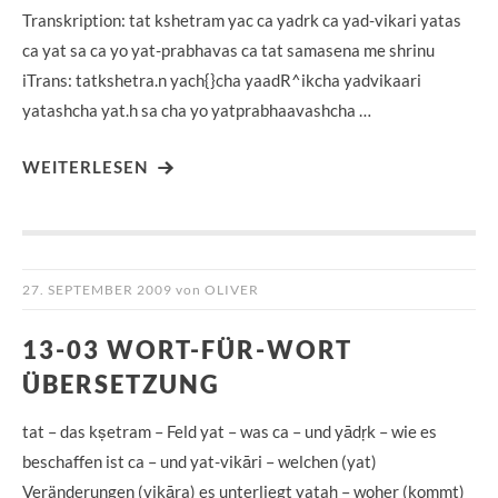
Transkription: tat kshetram yac ca yadrk ca yad-vikari yatas
ca yat sa ca yo yat-prabhavas ca tat samasena me shrinu
iTrans: tatkshetra.n yach{}cha yaadR^ikcha yadvikaari
yatashcha yat.h sa cha yo yatprabhaavashcha …
WEITERLESEN
27. SEPTEMBER 2009
von
OLIVER
13-03 WORT-FÜR-WORT
ÜBERSETZUNG
tat – das kṣetram – Feld yat – was ca – und yādṛk – wie es
beschaffen ist ca – und yat-vikāri – welchen (yat)
Veränderungen (vikāra) es unterliegt yataḥ – woher (kommt)