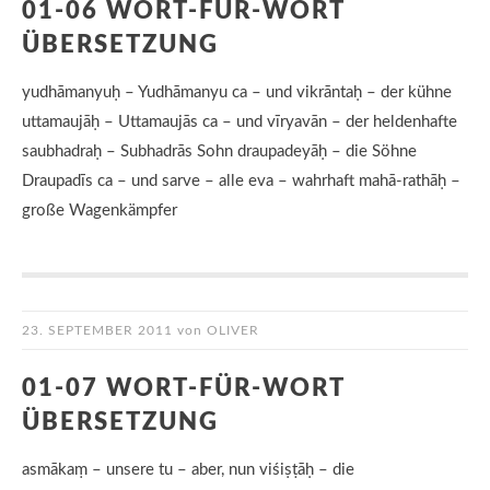
01-06 WORT-FÜR-WORT
ÜBERSETZUNG
yudhāmanyuḥ – Yudhāmanyu ca – und vikrāntaḥ – der kühne
uttamaujāḥ – Uttamaujās ca – und vīryavān – der heldenhafte
saubhadraḥ – Subhadrās Sohn draupadeyāḥ – die Söhne
Draupadīs ca – und sarve – alle eva – wahrhaft mahā-rathāḥ –
große Wagenkämpfer
23. SEPTEMBER 2011
von
OLIVER
01-07 WORT-FÜR-WORT
ÜBERSETZUNG
asmākaṃ – unsere tu – aber, nun viśiṣṭāḥ – die