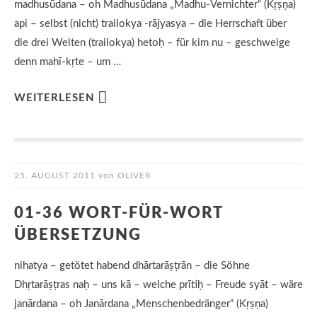
madhusūdana – oh Madhusūdana „Madhu-Vernichter“ (Kṛṣṇa)
api – selbst (nicht) trailokya -rājyasya – die Herrschaft über
die drei Welten (trailokya) hetoḥ – für kim nu – geschweige
denn mahī-kṛte – um …
WEITERLESEN
25. AUGUST 2011
von
OLIVER
01-36 WORT-FÜR-WORT
ÜBERSETZUNG
nihatya – getötet habend dhārtarāṣṭrān – die Söhne
Dhṛtarāṣṭras naḥ – uns kā – welche prītiḥ – Freude syāt – wäre
janārdana – oh Janārdana „Menschenbedränger“ (Kṛṣṇa)