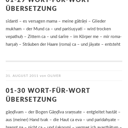
01-29 WORT-FÜR-WORT
ÜBERSETZUNG
sīdanti – es versagen mama – meine gātrāṇi – Glieder
mukham – der Mund ca – und pariśuṣyati – wird trocken
vepathuḥ – Zittern ca – und śarīre – im Körper me – mir roma-
harṣaḥ – Sträuben der Haare (roma) ca – und jāyate – entsteht
31. AUGUST 2011
von
OLIVER
01-30 WORT-FÜR-WORT
ÜBERSETZUNG
gāṇḍīvam – der Bogen Gāṇḍīva sraṃsate – entgleitet hastāt –
aus (meiner) Hand tvak – die Haut ca eva – und paridahyate –
brennt na – nicht ca – und śaknomi – vermag ich avasthātum –