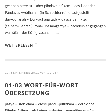
gesehen hatte tu – aber pāṇḍava-anīkam – das Heer der
Pāṇḍavas vyūḍham – (in Schlachtenreihe) aufgestellt
duryodhanaḥ – Duryodhana tadā – da ācāryam – zu
(seinem) Lehrer (Droṇa) upasaṃgamya – nachdem er gegangen
war rājā – der König vacanam – …
WEITERLESEN
27. SEPTEMBER 2011
von
OLIVER
01-03 WORT-FÜR-WORT
ÜBERSETZUNG
paśya – sieh etām – diese pāṇḍu-putrāṇām – der Söhne
Pāṇḍus ācārya – oh Lehrer mahatīm – gewaltige camūm –