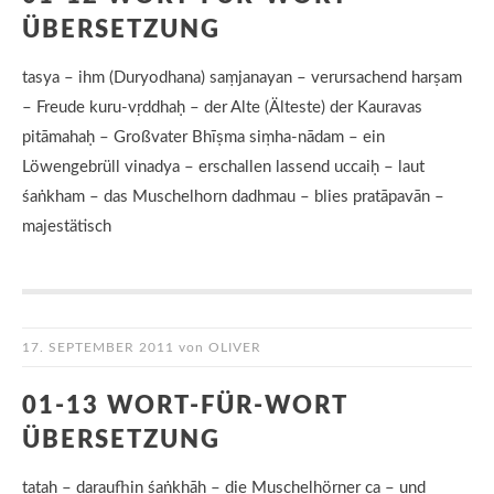
ÜBERSETZUNG
tasya – ihm (Duryodhana) saṃjanayan – verursachend harṣam
– Freude kuru-vṛddhaḥ – der Alte (Älteste) der Kauravas
pitāmahaḥ – Großvater Bhīṣma siṃha-nādam – ein
Löwengebrüll vinadya – erschallen lassend uccaiḥ – laut
śaṅkham – das Muschelhorn dadhmau – blies pratāpavān –
majestätisch
17. SEPTEMBER 2011
von
OLIVER
01-13 WORT-FÜR-WORT
ÜBERSETZUNG
tataḥ – daraufhin śaṅkhāḥ – die Muschelhörner ca – und