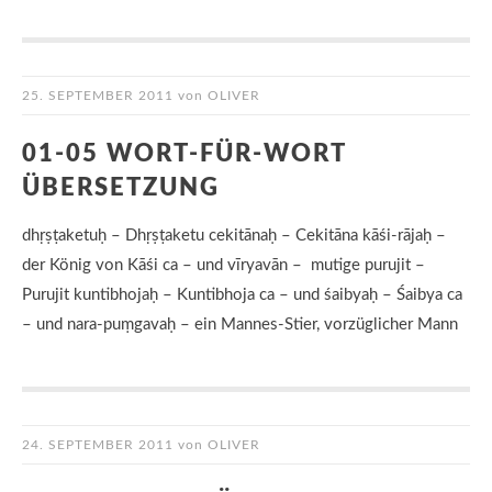
25. SEPTEMBER 2011
von
OLIVER
01-05 WORT-FÜR-WORT
ÜBERSETZUNG
dhṛṣṭaketuḥ – Dhṛṣṭaketu cekitānaḥ – Cekitāna kāśi-rājaḥ –
der König von Kāśi ca – und vīryavān – mutige purujit –
Purujit kuntibhojaḥ – Kuntibhoja ca – und śaibyaḥ – Śaibya ca
– und nara-puṃgavaḥ – ein Mannes-Stier, vorzüglicher Mann
24. SEPTEMBER 2011
von
OLIVER