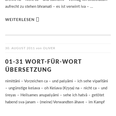
aufrecht zu stehen bhramati – es ist verwirrt iva – …
WEITERLESEN
30. AUGUST 2011
von
OLIVER
01-31 WORT-FÜR-WORT
ÜBERSETZUNG
nimittāni – Vorzeichen ca – und paśyāmi – ich sehe viparītāni
– ungünstige keśava – oh Keśava (Kṛṣṇa) na – nicht ca – und
śreyas – Heilsames anupaśyāmi – sehe ich hatvā – getötet
habend sva-janam – (meine) Verwandten āhave – im Kampf