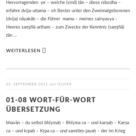
Hervorragenden ye – welche (sind) tān – diese nibodha –
erfahre dvija-uttama – oh Bester unter den Zweimalgeborenen
(dvija) nāyakāḥ – die Führer mama – meines sainyasya –
Heeres saṃjñā-artham – zum Zwecke der Kenntnis (saṃjñā)
tān …
WEITERLESEN
22. SEPTEMBER 2011
von
OLIVER
01-08 WORT-FÜR-WORT
ÜBERSETZUNG
bhavān – du selbst bhīṣmaḥ – Bhīṣma ca – und karṇaḥ – Karṇa
ca – und kṛpaḥ – Kṛpa ca – und samitiṃ-jayaḥ – der im Krieg