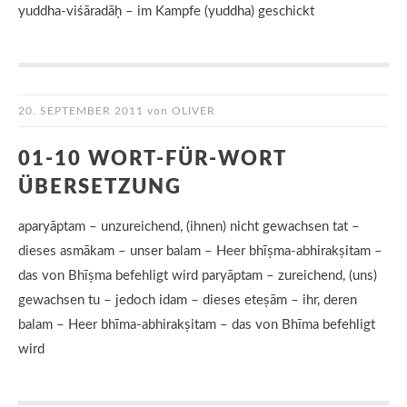
yuddha-viśāradāḥ – im Kampfe (yuddha) geschickt
20. SEPTEMBER 2011
von
OLIVER
01-10 WORT-FÜR-WORT
ÜBERSETZUNG
aparyāptam – unzureichend, (ihnen) nicht gewachsen tat –
dieses asmākam – unser balam – Heer bhīṣma-abhirakṣitam –
das von Bhīṣma befehligt wird paryāptam – zureichend, (uns)
gewachsen tu – jedoch idam – dieses eteṣām – ihr, deren
balam – Heer bhīma-abhirakṣitam – das von Bhīma befehligt
wird