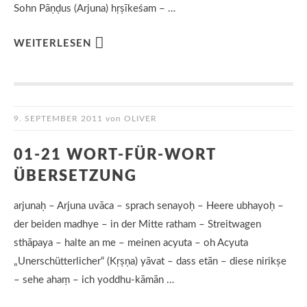
Sohn Pāṇḍus (Arjuna) hṛṣīkeśam – …
WEITERLESEN
9. SEPTEMBER 2011
von
OLIVER
01-21 WORT-FÜR-WORT
ÜBERSETZUNG
arjunaḥ – Arjuna uvāca – sprach senayoḥ – Heere ubhayoḥ –
der beiden madhye – in der Mitte ratham – Streitwagen
sthāpaya – halte an me – meinen acyuta – oh Acyuta
„Unerschütterlicher“ (Kṛṣṇa) yāvat – dass etān – diese nirikṣe
– sehe ahaṃ – ich yoddhu-kāmān …