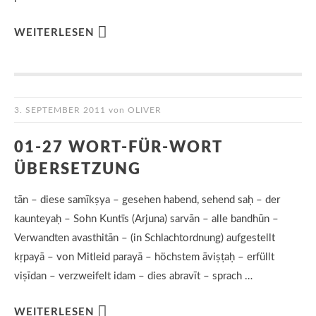
WEITERLESEN
3. SEPTEMBER 2011
von
OLIVER
01-27 WORT-FÜR-WORT
ÜBERSETZUNG
tān – diese samīkṣya – gesehen habend, sehend saḥ – der
kaunteyaḥ – Sohn Kuntīs (Arjuna) sarvān – alle bandhūn –
Verwandten avasthitān – (in Schlachtordnung) aufgestellt
kṛpayā – von Mitleid parayā – höchstem āviṣṭaḥ – erfüllt
viṣīdan – verzweifelt idam – dies abravīt – sprach …
WEITERLESEN