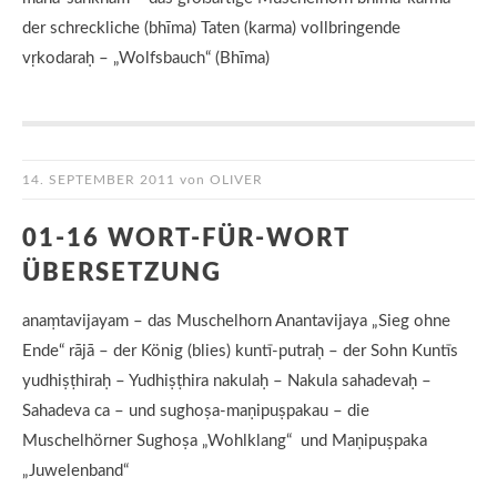
der schreckliche (bhīma) Taten (karma) vollbringende
vṛkodaraḥ – „Wolfsbauch“ (Bhīma)
14. SEPTEMBER 2011
von
OLIVER
01-16 WORT-FÜR-WORT
ÜBERSETZUNG
anaṃtavijayam – das Muschelhorn Anantavijaya „Sieg ohne
Ende“ rājā – der König (blies) kuntī-putraḥ – der Sohn Kuntīs
yudhiṣṭhiraḥ – Yudhiṣṭhira nakulaḥ – Nakula sahadevaḥ –
Sahadeva ca – und sughoṣa-maṇipuṣpakau – die
Muschelhörner Sughoṣa „Wohlklang“ und Maṇipuṣpaka
„Juwelenband“