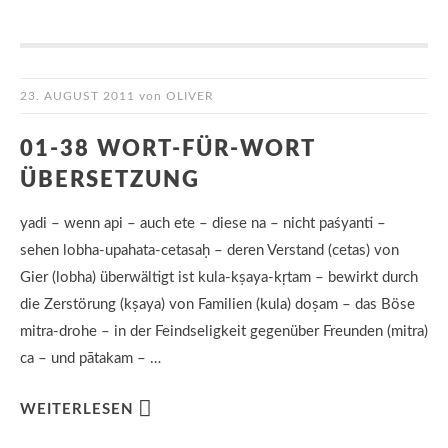
23. AUGUST 2011
von
OLIVER
01-38 WORT-FÜR-WORT
ÜBERSETZUNG
yadi – wenn api – auch ete – diese na – nicht paśyanti –
sehen lobha-upahata-cetasaḥ – deren Verstand (cetas) von
Gier (lobha) überwältigt ist kula-kṣaya-kṛtam – bewirkt durch
die Zerstörung (kṣaya) von Familien (kula) doṣam – das Böse
mitra-drohe – in der Feindseligkeit gegenüber Freunden (mitra)
ca – und pātakam – …
WEITERLESEN