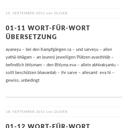
19. SEPTEMBER 2011
von
OLIVER
01-11 WORT-FÜR-WORT
ÜBERSETZUNG
ayaneṣu – bei den Kampfgängen ca – und sarveṣu – allen
yathā-bhāgam – an (euren) jeweiligen Plätzen avasthitāḥ –
befindlich bhīṣmam – den Bhīṣma eva – allein abhirakṣantu –
sollt beschützen bhavantaḥ – ihr sarve – allesamt eva hi –
gewiss, unbedingt
18. SEPTEMBER 2011
von
OLIVER
01-12 WORT-FÜR-WORT