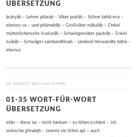
ÜBERSETZUNG
ācāryāḥ – Lehrer pitaraḥ – Väter putrāḥ – Söhne tathā eva –
ebenso ca – und pitāmahāḥ – Großväter mātulāḥ – Onkel
mütterlicherseits śvaśurāḥ – Schwiegerväter pautrāḥ – Enkel
śyālāḥ – Schwäger sambandhinaḥ – (andere) Verwandte tathā –
ebenso
26. AUGUST 2011
von
OLIVER
01-35 WORT-FÜR-WORT
ÜBERSETZUNG
etān – diese na – nicht hantum – zu töten icchāmi – ich
wünsche ghnataḥ – (wenn) sie töten api – auch