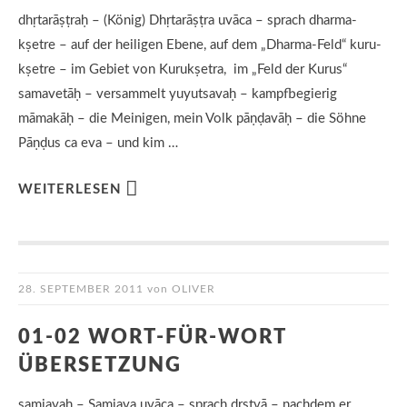
dhṛtarāṣṭraḥ – (König) Dhṛtarāṣṭra uvāca – sprach dharma-
kṣetre – auf der heiligen Ebene, auf dem „Dharma-Feld“ kuru-
kṣetre – im Gebiet von Kurukṣetra, im „Feld der Kurus“
samavetāḥ – versammelt yuyutsavaḥ – kampfbegierig
māmakāḥ – die Meinigen, mein Volk pāṇḍavāḥ – die Söhne
Pāṇḍus ca eva – und kim …
WEITERLESEN
28. SEPTEMBER 2011
von
OLIVER
01-02 WORT-FÜR-WORT
ÜBERSETZUNG
saṃjayaḥ – Saṃjaya uvāca – sprach dṛṣṭvā – nachdem er