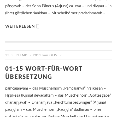
pāṇḍavaḥ – der Sohn Pāṇḍus (Arjuna) ca eva – und divyau – in
(ihre) göttlichen śaṅkhau – Muschelhörner pradadhmatuḥ – …
WEITERLESEN
15. SEPTEMBER 2011
von
OLIVER
01-15 WORT-FÜR-WORT
ÜBERSETZUNG
pāṃcajanyam – das Muschelhorn „Pāṃcajanya“ hṛṣīkeśaḥ –
Hṛṣīkeśa (Kṛṣṇa) devadattam – das Muschelhorn „Gottesgabe“
dhanaṃjayaḥ – Dhanaṃjaya „Reichtumsbezwinger“ (Arjuna)
pauṇḍram – das Muschelhorn „Pauṇḍra“ dadhmau – blies
mahā-śaṅkham – das großartige Muschelhorn bhīma-karmā –