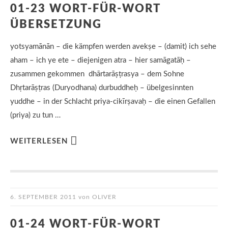
01-23 WORT-FÜR-WORT
ÜBERSETZUNG
yotsyamānān – die kämpfen werden avekṣe – (damit) ich sehe
aham – ich ye ete – diejenigen atra – hier samāgatāḥ –
zusammen gekommen dhārtarāṣṭrasya – dem Sohne
Dhṛtarāṣṭras (Duryodhana) durbuddheḥ – übelgesinnten
yuddhe – in der Schlacht priya-cikīrṣavaḥ – die einen Gefallen
(priya) zu tun …
WEITERLESEN
6. SEPTEMBER 2011
von
OLIVER
01-24 WORT-FÜR-WORT