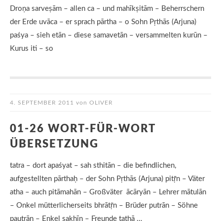
Droṇa sarveṣām – allen ca – und mahīkṣitām – Beherrschern
der Erde uvāca – er sprach pārtha – o Sohn Pṛthās (Arjuna)
paśya – sieh etān – diese samavetān – versammelten kurūn –
Kurus iti – so
4. SEPTEMBER 2011
von
OLIVER
01-26 WORT-FÜR-WORT
ÜBERSETZUNG
tatra – dort apaśyat – sah sthitān – die befindlichen,
aufgestellten pārthaḥ – der Sohn Pṛthās (Arjuna) pitṝn – Väter
atha – auch pitāmahān – Großväter ācāryān – Lehrer mātulān
– Onkel mütterlicherseits bhrātṝn – Brüder putrān – Söhne
pautrān – Enkel sakhīn – Freunde tathā …