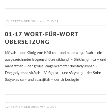
13. SEPTEMBER 2011
von
OLIVER
01-17 WORT-FÜR-WORT
ÜBERSETZUNG
kāśyaḥ – der König von Kāśi ca – und parama-iṣu-āsaḥ – ein
ausgezeichneter Bogenschütze śikhaṇḍī – Shikhaṇḍin ca – und
mahārathaḥ – der große Wagenkämpfer dhṛṣṭadyumnaḥ –
Dhṛṣṭadyumna virāṭaḥ – Virāṭa ca – und sātyakiḥ – der Sohn
Sātyakas ca – und aparājitaḥ – der Unbesiegte
12. SEPTEMBER 2011
von
OLIVER