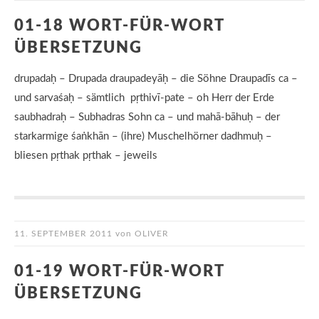
01-18 WORT-FÜR-WORT
ÜBERSETZUNG
drupadaḥ – Drupada draupadeyāḥ – die Söhne Draupadīs ca –
und sarvaśaḥ – sämtlich pṛthivī-pate – oh Herr der Erde
saubhadraḥ – Subhadras Sohn ca – und mahā-bāhuḥ – der
starkarmige śaṅkhān – (ihre) Muschelhörner dadhmuḥ –
bliesen pṛthak pṛthak – jeweils
11. SEPTEMBER 2011
von
OLIVER
01-19 WORT-FÜR-WORT
ÜBERSETZUNG