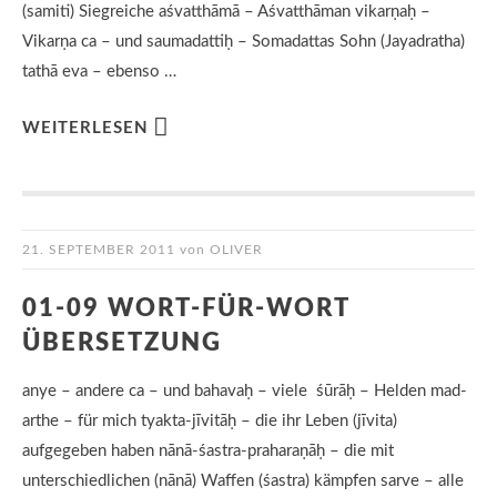
(samiti) Siegreiche aśvatthāmā – Aśvatthāman vikarṇaḥ –
Vikarṇa ca – und saumadattiḥ – Somadattas Sohn (Jayadratha)
tathā eva – ebenso …
WEITERLESEN
21. SEPTEMBER 2011
von
OLIVER
01-09 WORT-FÜR-WORT
ÜBERSETZUNG
anye – andere ca – und bahavaḥ – viele śūrāḥ – Helden mad-
arthe – für mich tyakta-jīvitāḥ – die ihr Leben (jīvita)
aufgegeben haben nānā-śastra-praharaṇāḥ – die mit
unterschiedlichen (nānā) Waffen (śastra) kämpfen sarve – alle