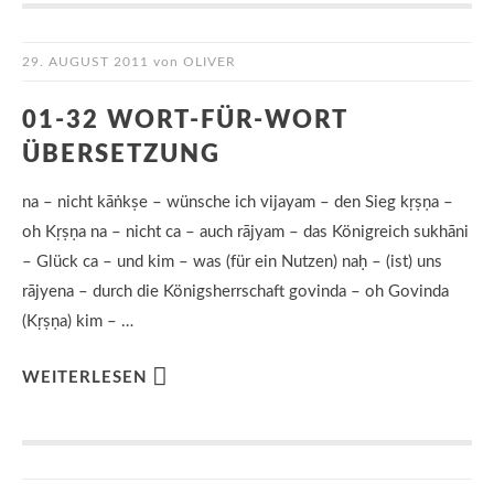
29. AUGUST 2011
von
OLIVER
01-32 WORT-FÜR-WORT
ÜBERSETZUNG
na – nicht kāṅkṣe – wünsche ich vijayam – den Sieg kṛṣṇa –
oh Kṛṣṇa na – nicht ca – auch rājyam – das Königreich sukhāni
– Glück ca – und kim – was (für ein Nutzen) naḥ – (ist) uns
rājyena – durch die Königsherrschaft govinda – oh Govinda
(Kṛṣṇa) kim – …
WEITERLESEN