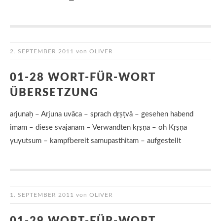
2. SEPTEMBER 2011
von
OLIVER
01-28 WORT-FÜR-WORT
ÜBERSETZUNG
arjunaḥ – Arjuna uvāca – sprach dṛṣṭvā – gesehen habend
imam – diese svajanam – Verwandten kṛṣṇa – oh Kṛṣṇa
yuyutsum – kampfbereit samupasthitam – aufgestellt
1. SEPTEMBER 2011
von
OLIVER