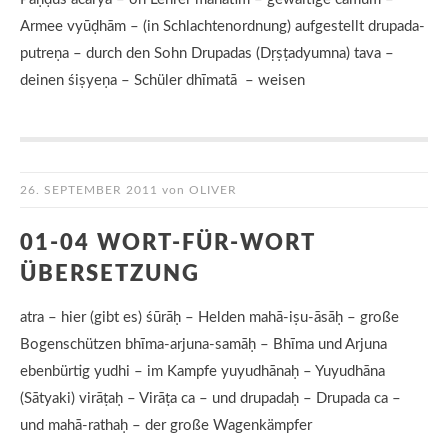
Armee vyūḍhām – (in Schlachtenordnung) aufgestellt drupada-
putreṇa – durch den Sohn Drupadas (Dṛṣṭadyumna) tava –
deinen śiṣyeṇa – Schüler dhīmatā – weisen
26. SEPTEMBER 2011
von
OLIVER
01-04 WORT-FÜR-WORT
ÜBERSETZUNG
atra – hier (gibt es) śūrāḥ – Helden mahā-iṣu-āsāḥ – große
Bogenschützen bhīma-arjuna-samāḥ – Bhīma und Arjuna
ebenbürtig yudhi – im Kampfe yuyudhānaḥ – Yuyudhāna
(Sātyaki) virāṭaḥ – Virāṭa ca – und drupadaḥ – Drupada ca –
und mahā-rathaḥ – der große Wagenkämpfer