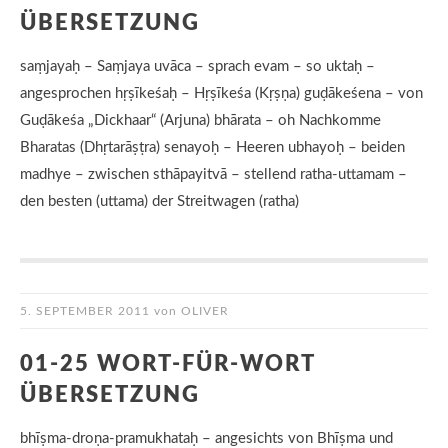
ÜBERSETZUNG
saṃjayaḥ – Saṃjaya uvāca – sprach evam – so uktaḥ –
angesprochen hṛṣīkeśaḥ – Hṛṣīkeśa (Kṛṣṇa) guḍākeśena – von
Guḍākeśa „Dickhaar“ (Arjuna) bhārata – oh Nachkomme
Bharatas (Dhṛtarāṣṭra) senayoḥ – Heeren ubhayoḥ – beiden
madhye – zwischen sthāpayitvā – stellend ratha-uttamam –
den besten (uttama) der Streitwagen (ratha)
5. SEPTEMBER 2011
von
OLIVER
01-25 WORT-FÜR-WORT
ÜBERSETZUNG
bhīṣma-droṇa-pramukhataḥ – angesichts von Bhīṣma und