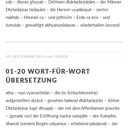
saḥ – dieses ghoṣaḥ – Dröhnen dhārtarāṣṭrāṇām – der Männer
Dhṛtarāṣṭras hṛdayāni – die Herzen vyadārayat – zerriss
nabhaḥ – Himmel ca – und pṛthivīm – Erde ca eva – und
tumulaḥ – gewaltige abhyanunādayan – wiederhallen lassend
10. SEPTEMBER 2011
von
OLIVER
01-20 WORT-FÜR-WORT
ÜBERSETZUNG
atha – nun vyavasthitān – die (in Schlachtenreihe)
aufgestellten dṛṣṭvā – gesehen habend dhārtarāṣṭrān – Söhne
Dhṛtarāṣṭras kapi-dhvajaḥ – der mit dem Affenbanner pravṛtte
– (gerade vor) der Eröffnung śastra-saṃpāte – des Kampfes
dhanuḥ (seinen) Bogen udyamya – erhebend pāṇḍavaḥ – der