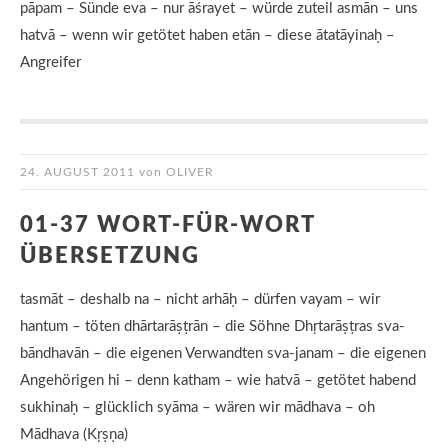
pāpam – Sünde eva – nur āśrayet – würde zuteil asmān – uns
hatvā – wenn wir getötet haben etān – diese ātatāyinaḥ –
Angreifer
24. AUGUST 2011
von
OLIVER
01-37 WORT-FÜR-WORT
ÜBERSETZUNG
tasmāt – deshalb na – nicht arhāḥ – dürfen vayam – wir
hantum – töten dhārtarāṣṭrān – die Söhne Dhṛtarāṣṭras sva-
bāndhavān – die eigenen Verwandten sva-janam – die eigenen
Angehörigen hi – denn katham – wie hatvā – getötet habend
sukhinaḥ – glücklich syāma – wären wir mādhava – oh
Mādhava (Kṛṣṇa)