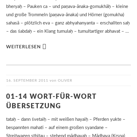
bheryaḥ – Pauken ca – und paṇava-ānaka-gomukhāḥ – kleine
und große Trommeln (paṇava-ānaka) und Hörner (gomukha)
sahasā – plötzlich eva – ganz abhyahanyanta – erschallten saḥ
– das śabdaḥ – ein Klang tumulaḥ – tumultartiger abhavat – …
WEITERLESEN
16. SEPTEMBER 2011
von
OLIVER
01-14 WORT-FÜR-WORT
ÜBERSETZUNG
tataḥ – dann śvetaiḥ – mit weißen hayaiḥ – Pferden yukte –
bespannten mahati – auf einem großen syandane –
Streitwagen sthitau – stehend mādhavaḥ – Mādhava (Kṛṣṇa)