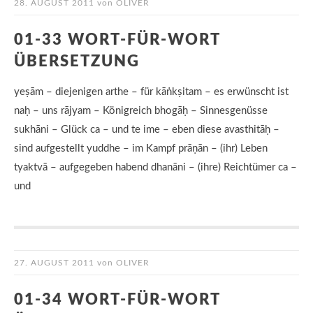
28. AUGUST 2011
von
OLIVER
01-33 WORT-FÜR-WORT
ÜBERSETZUNG
yeṣām – diejenigen arthe – für kāṅkṣitam – es erwünscht ist
naḥ – uns rājyam – Königreich bhogāḥ – Sinnesgenüsse
sukhāni – Glück ca – und te ime – eben diese avasthitāḥ –
sind aufgestellt yuddhe – im Kampf prāṇān – (ihr) Leben
tyaktvā – aufgegeben habend dhanāni – (ihre) Reichtümer ca –
und
27. AUGUST 2011
von
OLIVER
01-34 WORT-FÜR-WORT