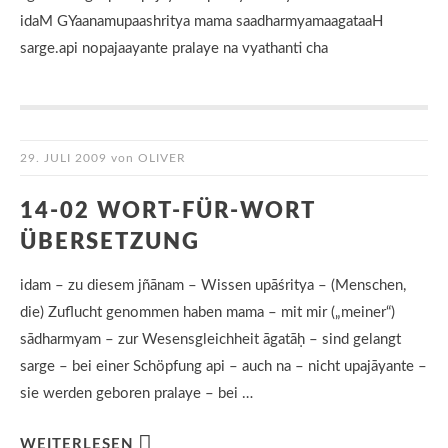
idaM GYaanamupaashritya mama saadharmyamaagataaH
sarge.api nopajaayante pralaye na vyathanti cha
29. JULI 2009
von
OLIVER
14-02 WORT-FÜR-WORT
ÜBERSETZUNG
idam – zu diesem jñānam – Wissen upāśritya – (Menschen,
die) Zuflucht genommen haben mama – mit mir („meiner“)
sādharmyam – zur Wesensgleichheit āgatāḥ – sind gelangt
sarge – bei einer Schöpfung api – auch na – nicht upajāyante –
sie werden geboren pralaye – bei …
WEITERLESEN