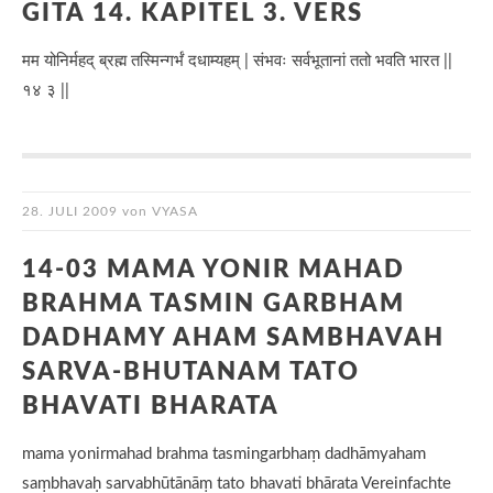
GITA 14. KAPITEL 3. VERS
मम योनिर्महद् ब्रह्म तस्मिन्गर्भं दधाम्यहम् | संभवः सर्वभूतानां ततो भवति भारत ||
१४ ३ ||
28. JULI 2009
von
VYASA
14-03 MAMA YONIR MAHAD
BRAHMA TASMIN GARBHAM
DADHAMY AHAM SAMBHAVAH
SARVA-BHUTANAM TATO
BHAVATI BHARATA
mama yonirmahad brahma tasmingarbhaṃ dadhāmyaham
saṃbhavaḥ sarvabhūtānāṃ tato bhavati bhārata Vereinfachte