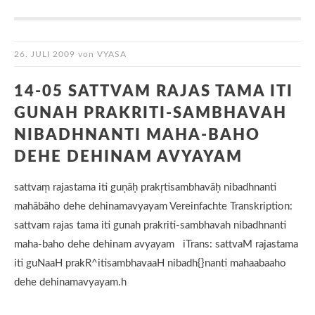
26. JULI 2009
von
VYASA
14-05 SATTVAM RAJAS TAMA ITI
GUNAH PRAKRITI-SAMBHAVAH
NIBADHNANTI MAHA-BAHO
DEHE DEHINAM AVYAYAM
sattvaṃ rajastama iti guṇāḥ prakṛtisambhavāḥ nibadhnanti
mahābāho dehe dehinamavyayam Vereinfachte Transkription:
sattvam rajas tama iti gunah prakriti-sambhavah nibadhnanti
maha-baho dehe dehinam avyayam iTrans: sattvaM rajastama
iti guNaaH prakR^itisambhavaaH nibadh{}nanti mahaabaaho
dehe dehinamavyayam.h