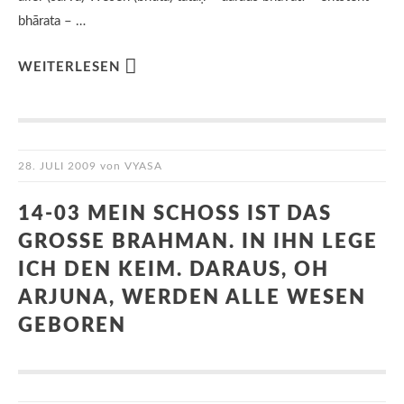
bhārata – …
WEITERLESEN
28. JULI 2009
von
VYASA
14-03 MEIN SCHOSS IST DAS G
ROSSE BRAHMAN. IN IHN LEGE IC
H DEN KEIM. DARAUS, OH AR
JUNA, WERDEN ALLE WESEN GE
BOREN