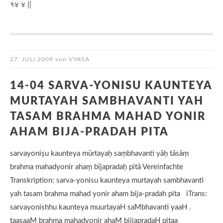
१४ ४ ||
27. JULI 2009
von
VYASA
14-04 SARVA-YONISU KAUNTEYA
MURTAYAH SAMBHAVANTI YAH
TASAM BRAHMA MAHAD YONIR
AHAM BIJA-PRADAH PITA
sarvayoniṣu kaunteya mūrtayaḥ saṃbhavanti yāḥ tāsāṃ
brahma mahadyonir ahaṃ bījapradaḥ pitā Vereinfachte
Transkription: sarva-yonisu kaunteya murtayah sambhavanti
yah tasam brahma mahad yonir aham bija-pradah pita iTrans:
sarvayonishhu kaunteya muurtayaH saMbhavanti yaaH .
taasaaM brahma mahadyonir ahaM biijapradaH pitaa