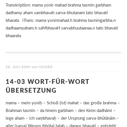
Transkription: mama yonir mahad brahma tasmin garbham
dadhamy aham sambhavah sarva-bhutanam tato bhavati
bharata iTrans: mama yonirmahad.h brahma tasmingarbha.n
dadhaamyaham.h saMbhavaH sarvabhuutaanaa.n tato bhavati
bhaarata
28. JULI 2009
von
OLIVER
14-03 WORT-FÜR-WORT
ÜBERSETZUNG
mama – mein yoniḥ – Schoß (ist) mahat – das große brahma –
Brahman tasmin – da hinein garbham – den Keim dadhāmi –
lege aham – ich saṃbhavaḥ – der Ursprung sarva-bhūtānām –
aller (sarva) Wesen (bhūta) tataḥ – daraus bhavati – entsteht