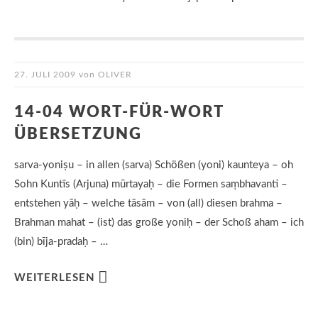
27. JULI 2009
von
OLIVER
14-04 WORT-FÜR-WORT
ÜBERSETZUNG
sarva-yoniṣu – in allen (sarva) Schößen (yoni) kaunteya – oh
Sohn Kuntīs (Arjuna) mūrtayaḥ – die Formen saṃbhavanti –
entstehen yāḥ – welche tāsām – von (all) diesen brahma –
Brahman mahat – (ist) das große yoniḥ – der Schoß aham – ich
(bin) bīja-pradaḥ – …
WEITERLESEN