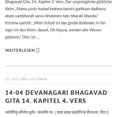
Bhagavad Gita, 14. Kapitel 3. Vers: Der ursprüngliche göttliche
Keim „Mama yonir mahad brahma tasmin garbham dadhamy
aham sambhavah sarva-bhutanam tato bhavati bharata.“
Krishna spricht: „Mein Schoß ist das große Brahman; in ihn
lege ich den Keim; darauf, Oh Arjuna, werden alle Wesen
geboren.“ Dies ist …
WEITERLESEN
27. JULI 2009
von
VYASA
14-04 DEVANAGARI BHAGAVAD
GITA 14. KAPITEL 4. VERS
सर्वयोनिषु कौन्तेय मूर्तयः संभवन्ति याः | तासां ब्रह्म महद्योनिरहं बीजप्रदः पिता ||