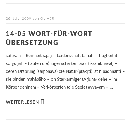
26. JULI 2009
von
OLIVER
14-05 WORT-FÜR-WORT
ÜBERSETZUNG
sattvam – Reinheit rajaḥ – Leidenschaft tamaḥ – Trägheit iti –
so guṇāḥ – (lauten die) Eigenschaften prakṛti-sambhavāḥ –
deren Ursprung (saṃbhava) die Natur (prakṛti) ist nibadhnanti –
sie binden mahābāho – oh Starkarmiger (Arjuna) dehe – im
Körper dehinam – Verkörperten (die Seele) avyayam – …
WEITERLESEN