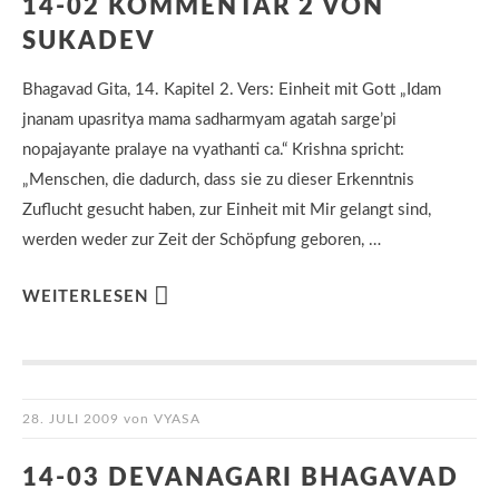
14-02 KOMMENTAR 2 VON
SUKADEV
Bhagavad Gita, 14. Kapitel 2. Vers: Einheit mit Gott „Idam
jnanam upasritya mama sadharmyam agatah sarge’pi
nopajayante pralaye na vyathanti ca.“ Krishna spricht:
„Menschen, die dadurch, dass sie zu dieser Erkenntnis
Zuflucht gesucht haben, zur Einheit mit Mir gelangt sind,
werden weder zur Zeit der Schöpfung geboren, …
WEITERLESEN
28. JULI 2009
von
VYASA
14-03 DEVANAGARI BHAGAVAD