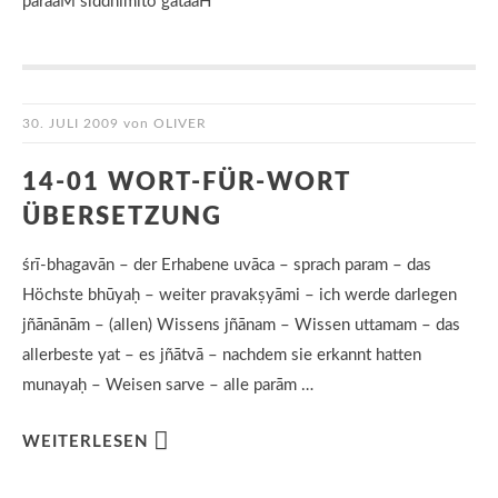
paraaM siddhimito gataaH
30. JULI 2009
von
OLIVER
14-01 WORT-FÜR-WORT
ÜBERSETZUNG
śrī-bhagavān – der Erhabene uvāca – sprach param – das
Höchste bhūyaḥ – weiter pravakṣyāmi – ich werde darlegen
jñānānām – (allen) Wissens jñānam – Wissen uttamam – das
allerbeste yat – es jñātvā – nachdem sie erkannt hatten
munayaḥ – Weisen sarve – alle parām …
WEITERLESEN