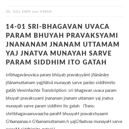
30. JULI 2009
von
VYASA
14-01 SRI-BHAGAVAN UVACA
PARAM BHUYAH PRAVAKSYAMI
JNANANAM JNANAM UTTAMAM
YAJ JNATVA MUNAYAH SARVE
PARAM SIDDHIM ITO GATAH
śrībhagavānuvāca paraṃ bhūyaḥ pravakṣyāmi jñānānāṃ
jñānamuttamam yajjñātvā munayaḥ sarve parāṃ siddhimito
gatāḥ Vereinfachte Transkription: sri-bhagavan uvaca param
bhuyah pravaksyami jnananam jnanam uttamam yaj jnatva
munayah sarve param siddhim ito gatah iTrans:
shriibhagavaanuvaacha paraM bhuuyaH pravakshyaami
GYaanaanaa.n GYaanamuttamam.h yajGYaatvaa munayaH sarve