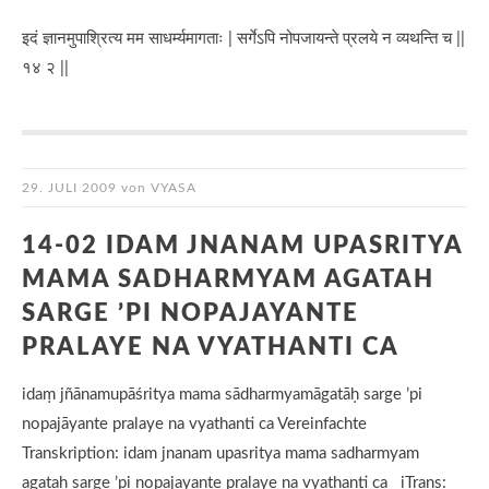
इदं ज्ञानमुपाश्रित्य मम साधर्म्यमागताः | सर्गेऽपि नोपजायन्ते प्रलये न व्यथन्ति च ||
१४ २ ||
29. JULI 2009
von
VYASA
14-02 IDAM JNANAM UPASRITYA
MAMA SADHARMYAM AGATAH
SARGE ’PI NOPAJAYANTE
PRALAYE NA VYATHANTI CA
idaṃ jñānamupāśritya mama sādharmyamāgatāḥ sarge ’pi
nopajāyante pralaye na vyathanti ca Vereinfachte
Transkription: idam jnanam upasritya mama sadharmyam
agatah sarge ’pi nopajayante pralaye na vyathanti ca iTrans: