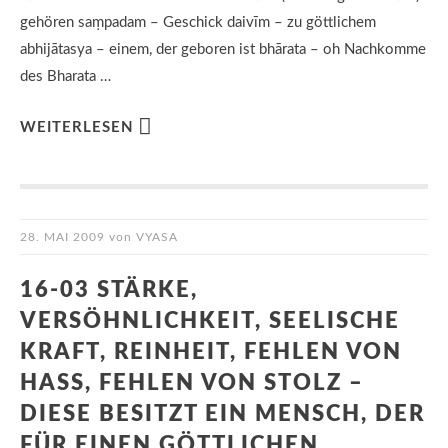
gehören saṃpadam – Geschick daivīm – zu göttlichem
abhijātasya – einem, der geboren ist bhārata – oh Nachkomme
des Bharata …
WEITERLESEN
28. MAI 2009
von
VYASA
16-03 STÄRKE,
VERSÖHNLICHKEIT, SEELISCHE
KRAFT, REINHEIT, FEHLEN VON
HASS, FEHLEN VON STOLZ –
DIESE BESITZT EIN MENSCH, DER
FÜR EINEN GÖTTLICHEN