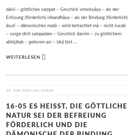
daivī – göttliches saṃpat – Geschick vimokṣāya – als der
Erlösung (förderlich) nibandhāya – als der Bindung (förderlich)
āsurī – dämonisches matā – wird betrachtet mā – nicht śucaḥ
– sorge dich saṃpadam – Geschick daivīm – zu göttlichem
abhijātaḥ – geboren asi – (du) bist …
WEITERLESEN
26. MAI 2009
von
VYASA
16-05 ES HEISST, DIE GÖTTLICHE N
ATUR SEI DER BEFREIUNG F
ÖRDERLICH UND DIE D
ÄMONISCHE DER BINDUNG. S