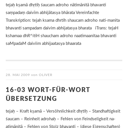
tejaḥ kṣamā dhṛtiḥ śaucam adroho nātimānitā bhavanti
saṃpadaṃ daivīm abhijātasya bhārata Vereinfachte
Transkription: tejah ksama dhrtih shaucam adroho nati-manita
bhavanti sampadam daivim abhijatasya bharata iTrans: tejaH
kshamaa dhR^itiH shaucham adroho naatimaanitaa bhavanti
saMpadaM daiviim abhijaatasya bhaarata
28. MAI 2009
von
OLIVER
16-03 WORT-FÜR-WORT
ÜBERSETZUNG
tejaḥ – Kraft kṣamā – Versöhnlichkeit dhṛtiḥ – Standhaftigkeit
śaucam – Reinheit adrohaḥ – Fehlen von Feindseligkeit na-
atimānitā – Fehlen von Stolz bhavanti – (diese Eigenschaften)