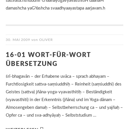
sattvasa.nshuddhir GYaanayogavyavasthitiH daanaM
damashcha yaGYashcha svaadhyaayastapa aarjavam.h
30. MAI 2009
von
OLIVER
16-01 WORT-FÜR-WORT
ÜBERSETZUNG
śrī-bhagavān – der Erhabene uvāca – sprach abhayam –
Furchtlosigkeit sattva-saṃśuddhiḥ – Reinheit (saṃśuddhi) des
Geistes (sattva) jñāna-yoga-vyavasthitiḥ – Beständigkeit
(vyavasthiti) in der Erkenntnis (jñāna) und im Yoga dānam –
Almosengeben damaḥ – Selbstbeherrschung ca – und yajñaḥ –
Opfer ca – und sva-adhyāyaḥ – Selbststudium …