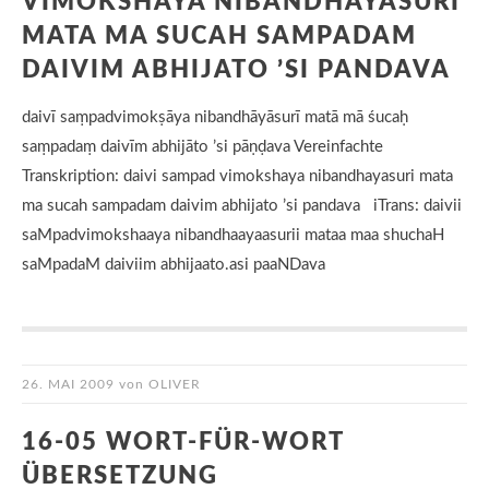
VIMOKSHAYA NIBANDHAYASURI
MATA MA SUCAH SAMPADAM
DAIVIM ABHIJATO ’SI PANDAVA
daivī saṃpadvimokṣāya nibandhāyāsurī matā mā śucaḥ
saṃpadaṃ daivīm abhijāto ’si pāṇḍava Vereinfachte
Transkription: daivi sampad vimokshaya nibandhayasuri mata
ma sucah sampadam daivim abhijato ’si pandava iTrans: daivii
saMpadvimokshaaya nibandhaayaasurii mataa maa shuchaH
saMpadaM daiviim abhijaato.asi paaNDava
26. MAI 2009
von
OLIVER
16-05 WORT-FÜR-WORT
ÜBERSETZUNG