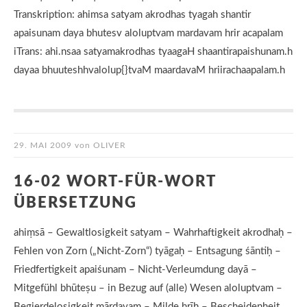
Transkription: ahimsa satyam akrodhas tyagah shantir
apaisunam daya bhutesv aloluptvam mardavam hrir acapalam
iTrans: ahi.nsaa satyamakrodhas tyaagaH shaantirapaishunam.h
dayaa bhuuteshhvalolup{}tvaM maardavaM hriirachaapalam.h
29. MAI 2009
von
OLIVER
16-02 WORT-FÜR-WORT
ÜBERSETZUNG
ahiṃsā – Gewaltlosigkeit satyam – Wahrhaftigkeit akrodhaḥ –
Fehlen von Zorn („Nicht-Zorn“) tyāgaḥ – Entsagung śāntiḥ –
Friedfertigkeit apaiśunam – Nicht-Verleumdung dayā –
Mitgefühl bhūteṣu – in Bezug auf (alle) Wesen aloluptvam –
Begierdelosigkeit mārdavam – Milde hrīḥ – Bescheidenheit