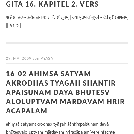
GITA 16. KAPITEL 2. VERS
अहिंसा सत्यमक्रोधस्त्यागः शान्तिरपैशुनम् | दया भूतेष्वलोलुप्त्वं मार्दवं ह्रीरचापलम्
|| १६ २ ||
29. MAI 2009
von
VYASA
16-02 AHIMSA SATYAM
AKRODHAS TYAGAH SHANTIR
APAISUNAM DAYA BHUTESV
ALOLUPTVAM MARDAVAM HRIR
ACAPALAM
ahiṃsā satyamakrodhas tyāgaḥ śāntirapaiśunam dayā
bhūteṣvaloluptvaṃ mārdavaṃ hrīracāpalam Vereinfachte