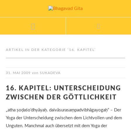
ARTIKEL IN DER KATEGORIE ‘
16. KAPITEL
’
31. MAI 2009
von
SUKADEVA
16. KAPITEL: UNTERSCHEIDUNG
ZWISCHEN DER GÖTTLICHKEIT
„atha ṣoḍaśo’dhyāyaḥ. daivāsurasaṃpadvibhāgayogaḥ“ – Der
Yoga der Unterscheidung zwischen dem Lichtvollen und dem
Unguten. Manchmal auch übersetzt mit dem Yoga der