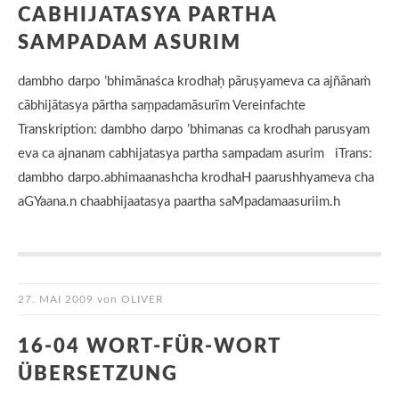
CABHIJATASYA PARTHA
SAMPADAM ASURIM
dambho darpo ’bhimānaśca krodhaḥ pāruṣyameva ca ajñānaṁ
cābhijātasya pārtha saṃpadamāsurīm Vereinfachte
Transkription: dambho darpo ’bhimanas ca krodhah parusyam
eva ca ajnanam cabhijatasya partha sampadam asurim iTrans:
dambho darpo.abhimaanashcha krodhaH paarushhyameva cha
aGYaana.n chaabhijaatasya paartha saMpadamaasuriim.h
27. MAI 2009
von
OLIVER
16-04 WORT-FÜR-WORT
ÜBERSETZUNG