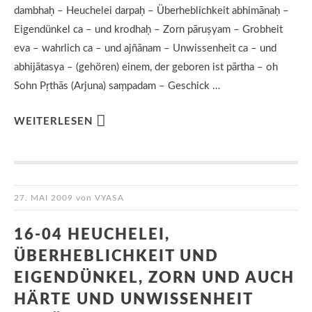
dambhaḥ – Heuchelei darpaḥ – Überheblichkeit abhimānaḥ –
Eigendünkel ca – und krodhaḥ – Zorn pāruṣyam – Grobheit
eva – wahrlich ca – und ajñānam – Unwissenheit ca – und
abhijātasya – (gehören) einem, der geboren ist pārtha – oh
Sohn Pṛthās (Arjuna) saṃpadam – Geschick …
WEITERLESEN
27. MAI 2009
von
VYASA
16-04 HEUCHELEI,
ÜBERHEBLICHKEIT UND
EIGENDÜNKEL, ZORN UND AUCH
HÄRTE UND UNWISSENHEIT