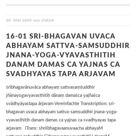
30. MAI 2009
von
VYASA
16-01 SRI-BHAGAVAN UVACA
ABHAYAM SATTVA-SAMSUDDHIR
JNANA-YOGA-VYAVASTHITIH
DANAM DAMAS CA YAJNAS CA
SVADHYAYAS TAPA ARJAVAM
śrībhagavānuvāca abhayaṃ sattvasaṃśuddhir
jñānayogavyavasthitiḥ dānaṃ damaśca yajñaśca
svādhyāyastapa ārjavam Vereinfachte Transkription: sri-
bhagavan uvaca abhayam sattva-samsuddhir jnana-yoga-
vyavasthitih danam damas ca yajnas ca svadhyayas tapa
arjavam iTrans: shriibhagavaanuvaacha abhayaM