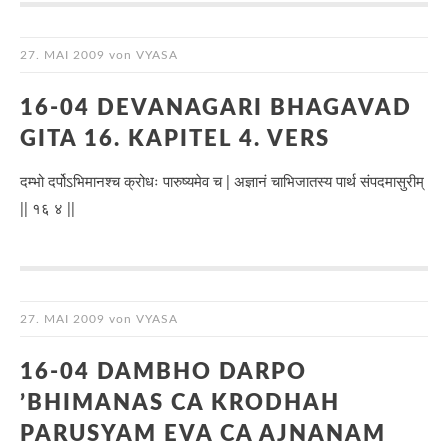
27. MAI 2009
von
VYASA
16-04 DEVANAGARI BHAGAVAD
GITA 16. KAPITEL 4. VERS
दम्भो दर्पोऽभिमानश्च क्रोधः पारुष्यमेव च | अज्ञानं चाभिजातस्य पार्थ संपदमासुरीम्
|| १६ ४ ||
27. MAI 2009
von
VYASA
16-04 DAMBHO DARPO
’BHIMANAS CA KRODHAH
PARUSYAM EVA CA AJNANAM