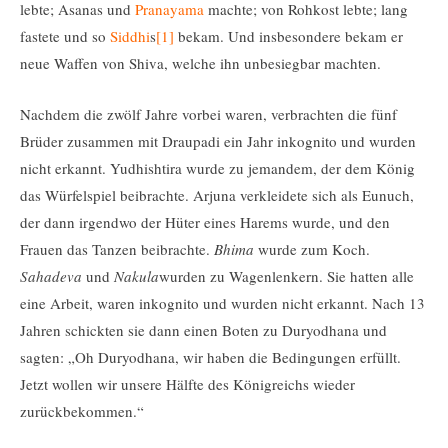
lebte; Asanas und
Pranayama
machte; von Rohkost lebte; lang
fastete und so
Siddhi
s
[1]
bekam. Und insbesondere bekam er
neue Waffen von Shiva, welche ihn unbesiegbar machten.
Nachdem die zwölf Jahre vorbei waren, verbrachten die fünf
Brüder zusammen mit Draupadi ein Jahr inkognito und wurden
nicht erkannt. Yudhishtira wurde zu jemandem, der dem König
das Würfelspiel beibrachte. Arjuna verkleidete sich als Eunuch,
der dann irgendwo der Hüter eines Harems wurde, und den
Frauen das Tanzen beibrachte.
Bhima
wurde zum Koch.
Sahadeva
und
Nakula
wurden zu Wagenlenkern. Sie hatten alle
eine Arbeit, waren inkognito und wurden nicht erkannt. Nach 13
Jahren schickten sie dann einen Boten zu Duryodhana und
sagten: „Oh Duryodhana, wir haben die Bedingungen erfüllt.
Jetzt wollen wir unsere Hälfte des Königreichs wieder
zurückbekommen.“