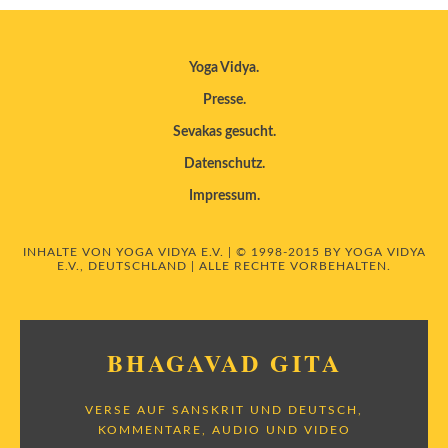
Yoga Vidya
Presse
Sevakas gesucht
Datenschutz
Impressum
INHALTE VON YOGA VIDYA E.V. | © 1998-2015 BY YOGA VIDYA
E.V., DEUTSCHLAND | ALLE RECHTE VORBEHALTEN.
BHAGAVAD GITA
VERSE AUF SANSKRIT UND DEUTSCH,
KOMMENTARE, AUDIO UND VIDEO