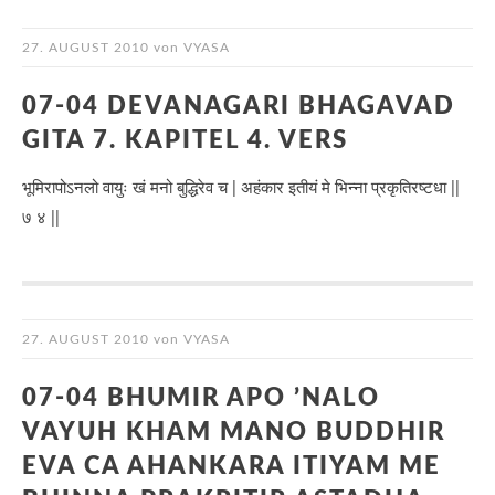
27. AUGUST 2010
von
VYASA
07-04 DEVANAGARI BHAGAVAD
GITA 7. KAPITEL 4. VERS
भूमिरापोऽनलो वायुः खं मनो बुद्धिरेव च | अहंकार इतीयं मे भिन्ना प्रकृतिरष्टधा ||
७ ४ ||
27. AUGUST 2010
von
VYASA
07-04 BHUMIR APO ’NALO
VAYUH KHAM MANO BUDDHIR
EVA CA AHANKARA ITIYAM ME