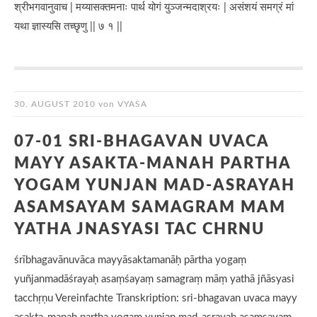
श्रीभगवानुवाच | मय्यासक्तमनाः पार्थ योगं युञ्जन्मदाश्रयः | असंशयं समग्रं मां
यथा ज्ञास्यसि तच्छृणु || ७ १ ||
30. AUGUST 2010
von
VYASA
07-01 SRI-BHAGAVAN UVACA
MAYY ASAKTA-MANAH PARTHA
YOGAM YUNJAN MAD-ASRAYAH
ASAMSAYAM SAMAGRAM MAM
YATHA JNASYASI TAC CHRNU
śrībhagavānuvāca mayyāsaktamanāḥ pārtha yogaṃ
yuñjanmadāśrayaḥ asaṃśayaṃ samagraṃ māṃ yathā jñāsyasi
tacchṛṇu Vereinfachte Transkription: sri-bhagavan uvaca mayy