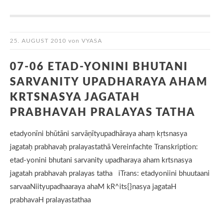
25. AUGUST 2010
von
VYASA
07-06 ETAD-YONINI BHUTANI
SARVANITY UPADHARAYA AHAM
KRTSNASYA JAGATAH
PRABHAVAH PRALAYAS TATHA
etadyonīni bhūtāni sarvāṇītyupadhāraya ahaṃ kṛtsnasya
jagataḥ prabhavaḥ pralayastathā Vereinfachte Transkription:
etad-yonini bhutani sarvanity upadharaya aham krtsnasya
jagatah prabhavah pralayas tatha iTrans: etadyoniini bhuutaani
sarvaaNiityupadhaaraya ahaM kR^its{}nasya jagataH
prabhavaH pralayastathaa