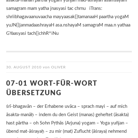
asakta-manah partha yogam yunjan mad-asrayah asamsayam
samagram mam yatha jnasyasi tac chrnu iTrans:
shriibhagavaanuvaacha mayyaasak{}tamanaaH paartha yogaM
yuJN{}janmadaashrayaH asa.nshayaM samagraM maa.n yathaa
GYaasyasi tach{}chhR^iNu
30. AUGUST 2010
von
OLIVER
07-01 WORT-FÜR-WORT
ÜBERSETZUNG
śrī-bhagavān – der Erhabene uvāca – sprach mayi – auf mich
āsakta-manāḥ – indem du den Geist (manas) geheftet (āsakta)
hast pārtha – oh Sohn Pṛthās (Arjuna) yogam – Yoga yuñjan –
übend mat-āśrayaḥ – zu mir (mat) Zuflucht (āśraya) nehmend