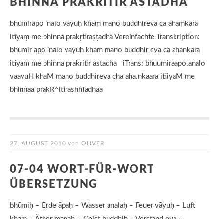
BHINNA PRAKRITIR ASTADHA
bhūmirāpo ’nalo vāyuḥ khaṃ mano buddhireva ca ahaṃkāra
itīyaṃ me bhinnā prakṛtiraṣṭadhā Vereinfachte Transkription:
bhumir apo ’nalo vayuh kham mano buddhir eva ca ahankara
itiyam me bhinna prakritir astadha iTrans: bhuumiraapo.analo
vaayuH khaM mano buddhireva cha aha.nkaara itiiyaM me
bhinnaa prakR^itirashhTadhaa
27. AUGUST 2010
von
OLIVER
07-04 WORT-FÜR-WORT
ÜBERSETZUNG
bhūmiḥ – Erde āpaḥ – Wasser analaḥ – Feuer vāyuḥ – Luft
kham – Äther manaḥ – Geist buddhiḥ – Verstand eva –