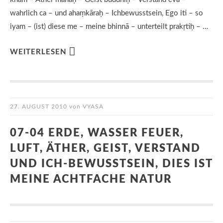
wahrlich ca – und ahaṃkāraḥ – Ichbewusstsein, Ego iti – so
iyam – (ist) diese me – meine bhinnā – unterteilt prakṛtiḥ – …
WEITERLESEN
27. AUGUST 2010
von
VYASA
07-04 ERDE, WASSER FEUER,
LUFT, ÄTHER, GEIST, VERSTAND
UND ICH-BEWUSSTSEIN, DIES IST
MEINE ACHTFACHE NATUR