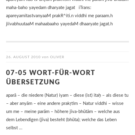
maha-baho yayedam dharyate jagat iTrans:
apareyamitastvanyaaM prakR^iti.n viddhi me paraam.h
jiivabhuutaaM mahaabaaho yayedaM dhaaryate jagat.h
26. AUGUST 2010
von
OLIVER
07-05 WORT-FÜR-WORT
ÜBERSETZUNG
aparā – die niedere (Natur) iyam – diese (ist) itaḥ – als diese tu
– aber anyām – eine andere prakṛtim – Natur viddhi – wisse
um me – meine parām – höhere jīva-bhūtām – welche aus
dem Lebendigen (jīva) besteht (bhūta); welche das Leben
selbst …