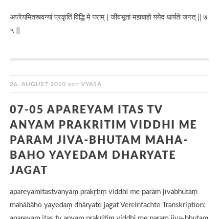
अपरेयमितस्त्वन्यां प्रकृतिं विद्धि मे पराम् | जीवभूतां महाबाहो ययेदं धार्यते जगत् || ७
५ ||
26. AUGUST 2010
von
VYASA
07-05 APAREYAM ITAS TV
ANYAM PRAKRITIM VIDDHI ME
PARAM JIVA-BHUTAM MAHA-
BAHO YAYEDAM DHARYATE
JAGAT
apareyamitastvanyāṃ prakṛtiṃ viddhi me parām jīvabhūtāṃ
mahābāho yayedaṃ dhāryate jagat Vereinfachte Transkription:
apareyam itas tv anyam prakritim viddhi me param jiva-bhutam