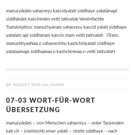
manuṣyāṇāṃ sahasreṣu kaścidyatati siddhaye yatatāmapi
siddhānāṃ kaścinmāṃ vetti tattvataḥ Vereinfachte
Transkription: manushyanam sahasresu kascid yatati siddhaye
yatatam api siddhanam kascin mam vetti tattvatah iTrans:
manushhyaaNaa.n sahasreshhu kashchidyatati siddhaye
yatataamapi siddhaanaa.n kashchinmaa.n vetti tattvataH
28. AUGUST 2010
von
OLIVER
07-03 WORT-FÜR-WORT
ÜBERSETZUNG
manuṣyāṇām – von Menschen sahasreṣu – unter Tausenden
kaḥ cit – (vielleicht) einer yatati – strebt siddhaye – nach