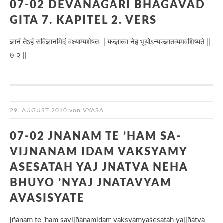
07-02 DEVANAGARI BHAGAVAD
GITA 7. KAPITEL 2. VERS
ज्ञानं तेऽहं सविज्ञानमिदं वक्ष्याम्यशेषतः | यज्ज्ञात्वा नेह भूयोऽन्यज्ज्ञातव्यमवशिष्यते ||
७ २ ||
29. AUGUST 2010
von
VYASA
07-02 JNANAM TE ’HAM SA-
VIJNANAM IDAM VAKSYAMY
ASESATAH YAJ JNATVA NEHA
BHUYO ’NYAJ JNATAVYAM
AVASISYATE
jñānaṃ te ’haṃ savijñānamidaṃ vakṣyāmyaśeṣataḥ yajjñātvā