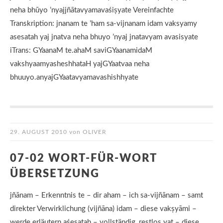
neha bhūyo ’nyajjñātavyamavaśiṣyate Vereinfachte
Transkription: jnanam te ’ham sa-vijnanam idam vaksyamy
asesatah yaj jnatva neha bhuyo ’nyaj jnatavyam avasisyate
iTrans: GYaanaM te.ahaM saviGYaanamidaM
vakshyaamyasheshhataH yajGYaatvaa neha
bhuuyo.anyajGYaatavyamavashishhyate
29. AUGUST 2010
von
OLIVER
07-02 WORT-FÜR-WORT
ÜBERSETZUNG
jñānam – Erkenntnis te – dir aham – ich sa-vijñānam – samt
direkter Verwirklichung (vijñāna) idam – diese vakṣyāmi –
werde erläutern aśeṣataḥ – vollständig, restlos yat – diese