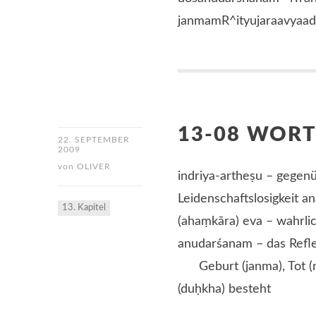
janmamR^ityujaraavyaa
13-08 WOR
22. SEPTEMBER
2009
von
OLIVER
indriya-artheṣu – gegen
Leidenschaftslosigkeit 
13. Kapitel
(ahaṃkāra) eva – wahrli
anudarśanam – das Refle
Geburt (janma), Tot (mṛt
(duḥkha) besteht