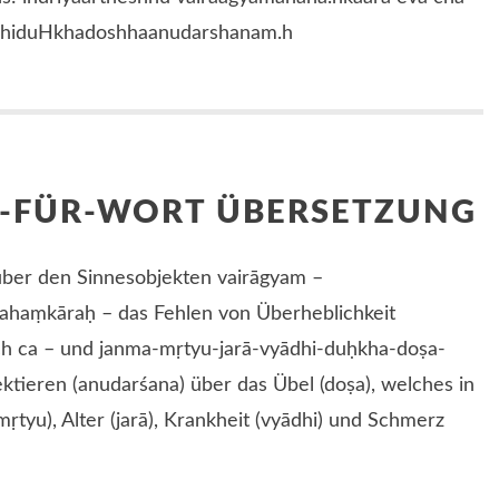
dhiduHkhadoshhaanudarshanam.h
T-FÜR-WORT ÜBERSETZUNG
über den Sinnesobjekten vairāgyam –
anahaṃkāraḥ – das Fehlen von Überheblichkeit
ch ca – und janma-mṛtyu-jarā-vyādhi-duḥkha-doṣa-
ktieren (anudarśana) über das Übel (doṣa), welches in
yu), Alter (jarā), Krankheit (vyādhi) und Schmerz