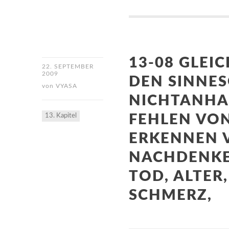
13-08 GLEI
22. SEPTEMBER
2009
DEN SINNES
von
VYASA
NICHTANHA
13. Kapitel
FEHLEN VON
ERKENNEN 
NACHDENKEN
TOD, ALTER
SCHMERZ,