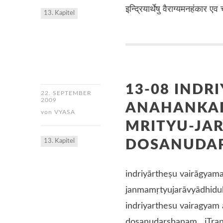
इन्द्रियार्थेषु वैराग्यमनहंकार एव
13. Kapitel
13-08 INDR
22. SEPTEMBER
2009
ANAHANKAR
von
VYASA
MRITYU-JA
13. Kapitel
DOSANUDA
indriyārtheṣu vairāgya
janmamṛtyujarāvyādhidu
indriyarthesu vairagyam
dosanudarshanam iTrans