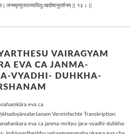
 च | जन्ममृत्युजराव्याधिदुःखदोषानुदर्शनम् || १३ ८ ||
IYARTHESU VAIRAGYAM
A EVA CA JANMA-
RA-VYADHI- DUHKHA-
RSHANAM
manahaṃkāra eva ca
ḥkhadoṣānudarśanam Vereinfachte Transkription:
 anahankara eva ca janma-mrityu-jara-vyadhi-duhkha-
: indriyaartheshhu vairaagyamanaha.nkaara eva cha