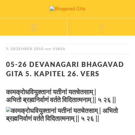
5. DEZEMBER 2010
von
VYASA
05-26 DEVANAGARI BHAGAVAD
GITA 5. KAPITEL 26. VERS
कामक्रोधवियुक्तानां यतीनां यतचेतसाम् |
अभितो ब्रह्मनिर्वाणं वर्तते विदितात्मनाम् || ५ २६ ||