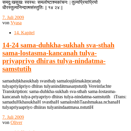
समदुःखसुखः स्वस्थः समलोष्टाश्मकांचनः | तुल्यप्रियाप्रियो
धीरस्तुल्यनिन्दात्मसंस्तुतिः || १४ २४ ||
7. Juli 2009
von
Vyasa
14. Kapitel
14-24 sama-duhkha-sukhah sva-sthah
sama-lostasma-kancanah tulya-
priyapriyo dhiras tulya-nindatma-
samstutih
samaduḥkhasukhaḥ svasthaḥ samaloṣṭāśmakāṃcanaḥ
tulyapriyāpriyo dhīras tulyanindātmasaṃstutiḥ Vereinfachte
Transkription: sama-duhkha-sukhah sva-sthah sama-lostasma-
kancanah tulya-priyapriyo dhiras tulya-nindatma-samstutih iTrans:
samaduHkhasukhaH svasthaH samaloshhTaashmakaa.nchanaH
tulyapriyaapriyo dhiiras tulyanindaatmasa.nstutiH
7. Juli 2009
von
Oliver