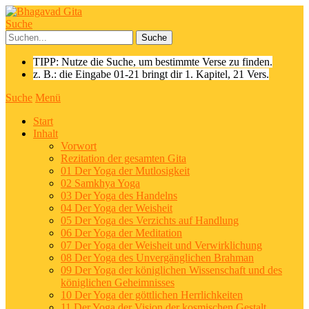
Suche
TIPP: Nutze die Suche, um bestimmte Verse zu finden.
z. B.: die Eingabe 01-21 bringt dir 1. Kapitel, 21 Vers.
Suche
Menü
Start
Inhalt
Vorwort
Rezitation der gesamten Gita
01 Der Yoga der Mutlosigkeit
02 Samkhya Yoga
03 Der Yoga des Handelns
04 Der Yoga der Weisheit
05 Der Yoga des Verzichts auf Handlung
06 Der Yoga der Meditation
07 Der Yoga der Weisheit und Verwirklichung
08 Der Yoga des Unvergänglichen Brahman
09 Der Yoga der königlichen Wissenschaft und des
königlichen Geheimnisses
10 Der Yoga der göttlichen Herrlichkeiten
11 Der Yoga der Vision der kosmischen Gestalt