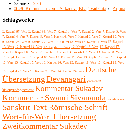
Sabine
zu
Start
06-36 Kommentar 2 von Sukadev | Bhagavad Gita
zu
Arjuna
Schlagwörter
2. Kapitel 67. Vers
2. Kapitel 69. Vers
7. Kapitel 1. Vers
7. Kapitel 2. Vers
7. Kapitel 3. Vers
7. Kapitel 4. Vers
7. Kapitel 5. Vers
7. Kapitel 6. Vers
7. Kapitel 9. Vers
7. Kapitel 10. Vers
12. Kapitel
9. Kapitel 23. Vers
9. Kapitel 27. Vers
10. Kapitel 13. Vers
12. Kapitel 4. Vers
13. Vers
12. Kapitel 14. Vers
12. Kapitel 15. Vers
12. Kapitel 16. Vers
12. Kapitel 17.
13. Kapitel 7. Vers
Vers
12. Kapitel 18. Vers
12. Kapitel 19. Vers
13. Kapitel 8. Vers
13. Kapitel 9. Vers
13. Kapitel 10. Vers
13. Kapitel 11. Vers
13. Kapitel 12. Vers
13. Kapitel
13. Vers
13. Kapitel 15. Vers
13. Kapitel 16. Vers
13. Kapitel 18. Vers
13. Kapitel 19. Vers
Deutsche
14. Kapitel 24. Vers
13. Kapitel 20. Vers
13. Kapitel 21. Vers
Übersetzung
Devanagari
geschichte
Kommentar Sukadev
hintergrundsgeschichte
Kommentar Swami Sivananda
mahabharata
Sanskrit Text Römische Schrift
Wort-für-Wort Übersetzung
Zweitkommentar Sukadev