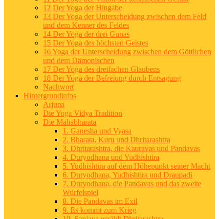
12 Der Yoga der Hingabe
13 Der Yoga der Unterscheidung zwischen dem Feld
und dem Kenner des Feldes
14 Der Yoga der drei Gunas
15 Der Yoga des höchsten Geistes
16 Yoga der Unterscheidung zwischen dem Göttlichen
und dem Dämonischen
17 Der Yoga des dreifachen Glaubens
18 Der Yoga der Befreiung durch Entsagung
Nachwort
Hintergrundinfos
Arjuna
Die Yoga Vidya Tradition
Die Mahabharata
1. Ganesha und Vyasa
2. Bharata, Kuru und Dhritarashtra
3. Dhritarashtra, die Kauravas und Pandavas
4. Duryodhana und Yudhishtira
5. Yudhishtira auf dem Höhepunkt seiner Macht
6. Duryodhana, Yudhishtira und Draupadi
7. Duryodhana, die Pandavas und das zweite
Würfelspiel
8. Die Pandavas im Exil
9. Es kommt zum Krieg
10. Sanjaya erzählt Dhritarashtra