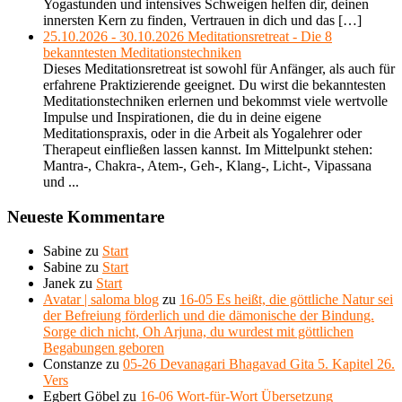
Yogastunden und intensives Schweigen helfen dir, deinen
innersten Kern zu finden, Vertrauen in dich und das […]
25.10.2026 - 30.10.2026 Meditationsretreat - Die 8
bekanntesten Meditationstechniken
Dieses Meditationsretreat ist sowohl für Anfänger, als auch für
erfahrene Praktizierende geeignet. Du wirst die bekanntesten
Meditationstechniken erlernen und bekommst viele wertvolle
Impulse und Inspirationen, die du in deine eigene
Meditationspraxis, oder in die Arbeit als Yogalehrer oder
Therapeut einfließen lassen kannst. Im Mittelpunkt stehen:
Mantra-, Chakra-, Atem-, Geh-, Klang-, Licht-, Vipassana
und ...
Neueste Kommentare
Sabine
zu
Start
Sabine
zu
Start
Janek
zu
Start
Avatar | saloma blog
zu
16-05 Es heißt, die göttliche Natur sei
der Befreiung förderlich und die dämonische der Bindung.
Sorge dich nicht, Oh Arjuna, du wurdest mit göttlichen
Begabungen geboren
Constanze
zu
05-26 Devanagari Bhagavad Gita 5. Kapitel 26.
Vers
Egbert Göbel
zu
16-06 Wort-für-Wort Übersetzung