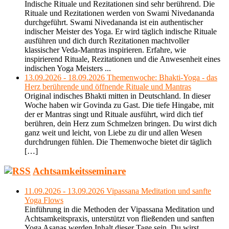
Indische Rituale und Rezitationen sind sehr berührend. Die
Rituale und Rezitationen werden von Swami Nivedananda
durchgeführt. Swami Nivedananda ist ein authentischer
indischer Meister des Yoga. Er wird täglich indische Rituale
ausführen und dich durch Rezitationen machtvoller
klassischer Veda-Mantras inspirieren. Erfahre, wie
inspirierend Rituale, Rezitationen und die Anwesenheit eines
indischen Yoga Meisters ...
13.09.2026 - 18.09.2026 Themenwoche: Bhakti-Yoga - das
Herz berührende und öffnende Rituale und Mantras
Original indisches Bhakti mitten in Deutschland. In dieser
Woche haben wir Govinda zu Gast. Die tiefe Hingabe, mit
der er Mantras singt und Rituale ausführt, wird dich tief
berühren, dein Herz zum Schmelzen bringen. Du wirst dich
ganz weit und leicht, von Liebe zu dir und allen Wesen
durchdrungen fühlen. Die Themenwoche bietet dir täglich
[…]
Achtsamkeitsseminare
11.09.2026 - 13.09.2026 Vipassana Meditation und sanfte
Yoga Flows
Einführung in die Methoden der Vipassana Meditation und
Achtsamkeitspraxis, unterstützt von fließenden und sanften
Yoga Asanas werden Inhalt dieser Tage sein. Du wirst