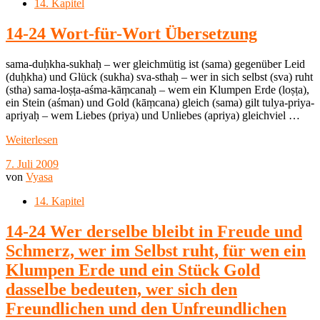
14. Kapitel
14-24 Wort-für-Wort Übersetzung
sama-duḥkha-sukhaḥ – wer gleichmütig ist (sama) gegenüber Leid
(duḥkha) und Glück (sukha) sva-sthaḥ – wer in sich selbst (sva) ruht
(stha) sama-loṣṭa-aśma-kāṃcanaḥ – wem ein Klumpen Erde (loṣṭa),
ein Stein (aśman) und Gold (kāṃcana) gleich (sama) gilt tulya-priya-
apriyaḥ – wem Liebes (priya) und Unliebes (apriya) gleichviel …
Weiterlesen
7. Juli 2009
von
Vyasa
14. Kapitel
14-24 Wer derselbe bleibt in Freude und
Schmerz, wer im Selbst ruht, für wen ein
Klumpen Erde und ein Stück Gold
dasselbe bedeuten, wer sich den
Freundlichen und den Unfreundlichen