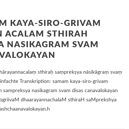
M KAYA-SIRO-GRIVAM
 ACALAM STHIRAH
A NASIKAGRAM SVAM
AVALOKAYAN
hārayannacalaṃ sthiraḥ saṃprekṣya nāsikāgraṃ svaṃ
infachte Transkription: samam kaya-siro-grivam
ah sampreksya nasikagram svam disas canavalokayan
rogriivaM dhaarayannachalaM sthiraH saMprekshya
ashchaanavalokayan.h