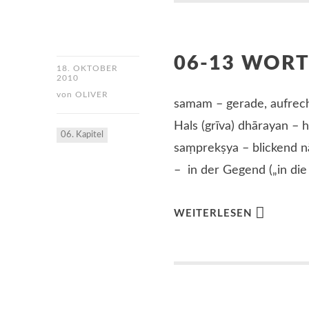
06-13 WOR
18. OKTOBER
2010
von
OLIVER
samam – gerade, aufrecht
Hals (grīva) dhārayan – 
06. Kapitel
saṃprekṣya – blickend n
– in der Gegend („in di
WEITERLESEN