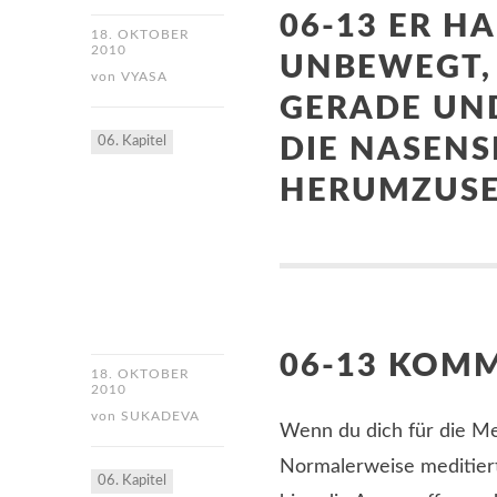
06-13 ER H
18. OKTOBER
2010
UNBEWEGT,
von
VYASA
GERADE UND
06. Kapitel
DIE NASENS
HERUMZUS
06-13 KOM
18. OKTOBER
2010
von
SUKADEVA
Wenn du dich für die Me
Normalerweise meditiert
06. Kapitel