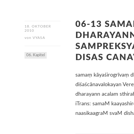
06-13 SAMA
18. OKTOBER
2010
DHARAYANN
von
VYASA
SAMPREKSY
06. Kapitel
DISAS CAN
samaṃ kāyaśirogrīvaṃ d
diśaścānavalokayan Vere
dharayann acalam sthir
iTrans: samaM kaayashi
naasikaagraM svaM dish