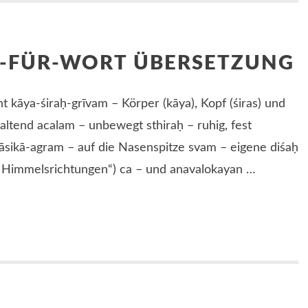
T-FÜR-WORT ÜBERSETZUNG
 kāya-śiraḥ-grīvam – Körper (kāya), Kopf (śiras) und
haltend acalam – unbewegt sthiraḥ – ruhig, fest
āsikā-agram – auf die Nasenspitze svam – eigene diśaḥ
e Himmelsrichtungen“) ca – und anavalokayan …