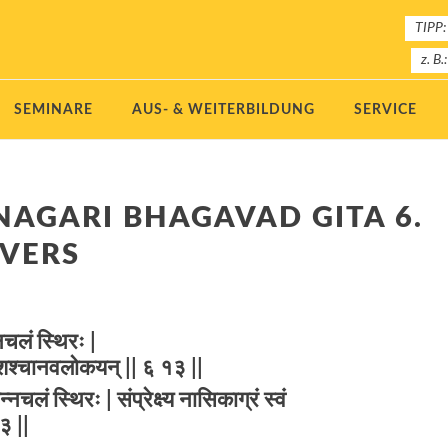
TIPP:
z. B.
SEMINARE
AUS- & WEITERBILDUNG
SERVICE
NAGARI BHAGAVAD GITA 6.
 VERS
नचलं स्थिरः |
ं दिशश्चानवलोकयन् || ६ १३ ||