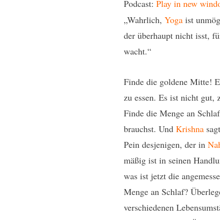
Podcast:
Play in new wind
„Wahrlich,
Yoga
ist unmög
der überhaupt nicht isst, f
wacht.“
Finde die goldene Mitte! Es
zu essen. Es ist nicht gut, 
Finde die Menge an Schlaf
brauchst. Und
Krishna
sagt
Pein desjenigen, der in
Na
mäßig ist in seinen Handl
was ist jetzt die angemess
Menge an Schlaf? Überlege:
verschiedenen Lebensumstä