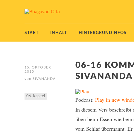
START
INHALT
HINTERGRUNDINFOS
06-16 KOM
15. OKTOBER
2010
SIVANANDA
von
SIVANANDA
06. Kapitel
Podcast:
Play in new wind
In diesem Vers beschreibt 
üben beim Essen wie beim S
vom Schlaf übermannt. Er