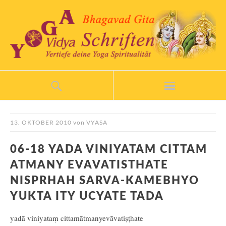
13. OKTOBER 2010
von
VYASA
06-18 YADA VINIYATAM CITTAM
ATMANY EVAVATISTHATE
NISPRHAH SARVA-KAMEBHYO
YUKTA ITY UCYATE TADA
yadā viniyataṃ cittamātmanyevāvatiṣṭhate