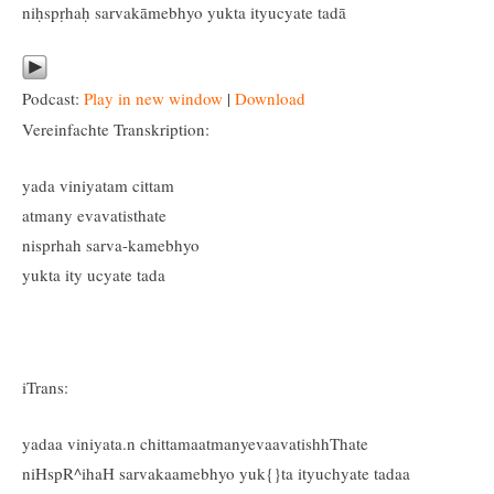
niḥspṛhaḥ sarvakāmebhyo yukta ityucyate tadā
Podcast:
Play in new window
|
Download
Vereinfachte Transkription:
yada viniyatam cittam
atmany evavatisthate
nisprhah sarva-kamebhyo
yukta ity ucyate tada
iTrans:
yadaa viniyata.n chittamaatmanyevaavatishhThate
niHspR^ihaH sarvakaamebhyo yuk{}ta ityuchyate tadaa