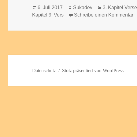
Veröffentlicht
Autor
Kategorien
6. Juli 2017
Sukadev
3. Kapitel Vers
am
z
Kapitel 9. Vers
Schreibe einen Kommentar
Datenschutz
Stolz präsentiert von WordPress