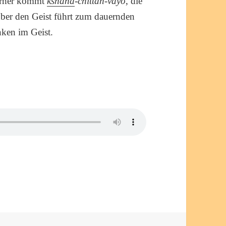
orher kommt
kshana
-chittan-vayo
, die
 über den Geist führt zum dauernden
en im Geist.