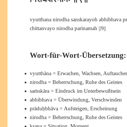
vyutthana nirodha sanskarayoh abhibhava p
chittanvayo nirodha parinamah ||9||
Wort-für-Wort-Übersetzung:
vyutthāna = Erwachen, Wachsen, Auftauche
nirodha = Beherrschung, Ruhe des Geistes
saṁskāra = Eindruck im Unterbewußtsein
abhibhava = Überwindung, Verschwinden
prāduḥbhāva = Aufsteigen, Erscheinung
nirodha = Beherrschung, Ruhe des Geistes
kṣaṇa = Situation, Moment