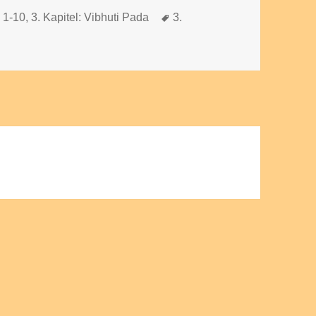
Schlagwörter
e 1-10
,
3. Kapitel: Vibhuti Pada
3.
u Kapitel 3, Vers 9