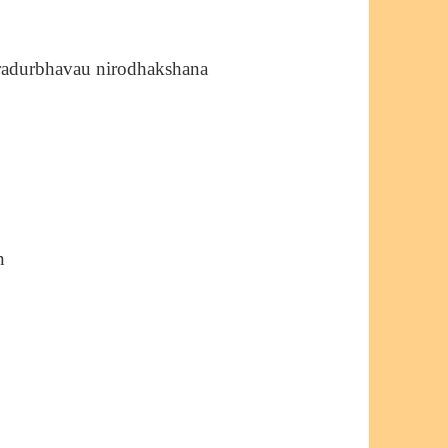
radurbhavau nirodhakshana
n