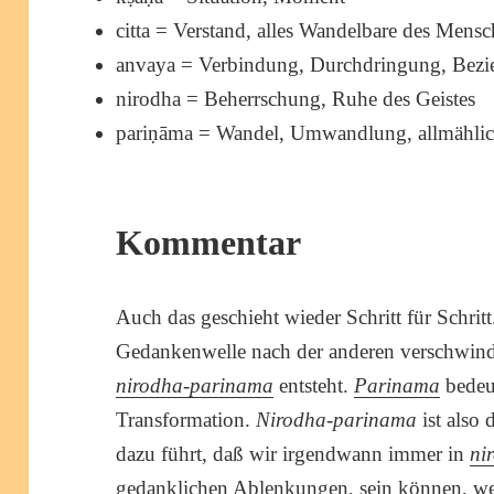
citta = Verstand, alles Wandelbare des Mens
anvaya = Verbindung, Durchdringung, Bez
nirodha = Beherrschung, Ruhe des Geistes
pariṇāma = Wandel, Umwandlung, allmählic
Kommentar
Auch das geschieht wieder Schritt für Schritt
Gedankenwelle nach der anderen verschwind
nirodha-parinama
entsteht.
Parinama
bedeut
Transformation.
Nirodha-parinama
ist also 
dazu führt, daß wir irgendwann immer in
ni
gedanklichen Ablenkungen, sein können, we