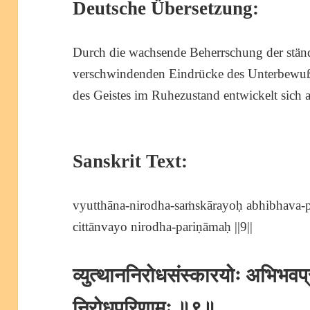
Deutsche Übersetzung:
Durch die wachsende Beherrschung der stän
verschwindenden Eindrücke des Unterbewußts
des Geistes im Ruhezustand entwickelt sich a
Sanskrit Text:
vyutthāna-nirodha-saṁskārayoḥ abhibhava-
cittānvayo nirodha-pariṇāmaḥ ||9||
व्युत्थाननिरोधसंस्कारयोः अभिभवप्रा
निरोधपरिणामः ॥९॥