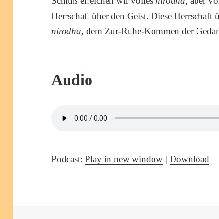
Schluß erreichen wir volles
nirodha
, aber v
Herrschaft über den Geist. Diese Herrschaft
nirodha
, dem Zur-Ruhe-Kommen der Gedank
Audio
Podcast:
Play in new window
|
Download