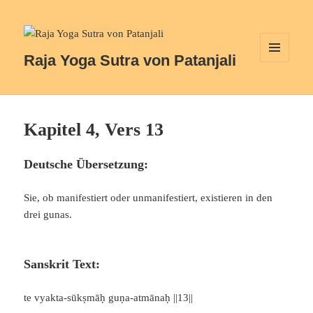
Raja Yoga Sutra von Patanjali
MENÜ
UND
WIDGETS
Kapitel 4, Vers 13
Deutsche Übersetzung:
Sie, ob manifestiert oder unmanifestiert, existieren in den
drei gunas.
Sanskrit Text:
te vyakta-sūkṣmāḥ guṇa-atmānaḥ ||13||