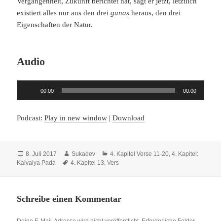
Vergangenheit, Zukunft berichtet hat, sagt er jetzt, letztlich
existiert alles nur aus den drei
gunas
heraus, den drei
Eigenschaften der Natur.
Audio
Audio-
00:00
00:00
Player
Podcast:
Play in new window
|
Download
Veröffentlicht
Autor
Kategorien
8. Juli 2017
Sukadev
4. Kapitel Verse 11-20
,
4. Kapitel:
am
Schlagwörter
Kaivalya Pada
4. Kapitel 13. Vers
Schreibe einen Kommentar