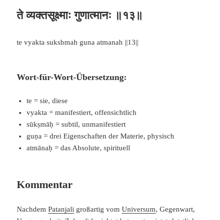
ते व्यक्तसूक्ष्माः गुणात्मानः ॥१३॥
te vyakta sukshmah guna atmanah ||13||
Wort-für-Wort-Übersetzung:
te = sie, diese
vyakta = manifestiert, offensichtlich
sūkṣmāḥ = subtil, unmanifestiert
guṇa = drei Eigenschaften der Materie, physisch
atmānaḥ = das Absolute, spirituell
Kommentar
Nachdem
Patanjali
großartig vom
Universum
, Gegenwart,