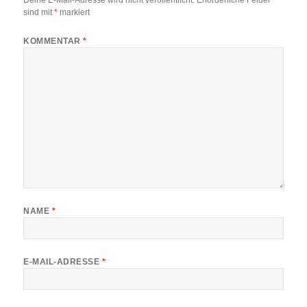
Deine E-Mail-Adresse wird nicht veröffentlicht.
Erforderliche Felder
sind mit
*
markiert
KOMMENTAR
*
NAME
*
E-MAIL-ADRESSE
*