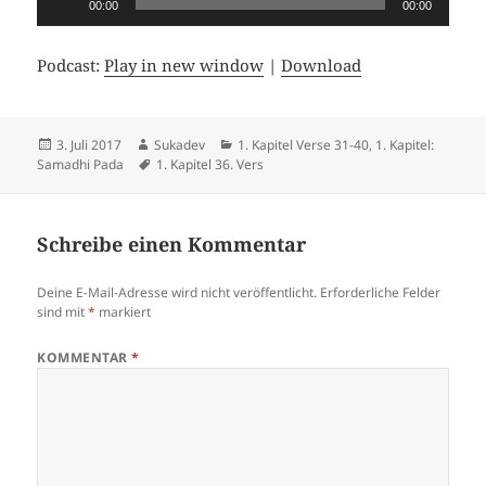
00:00
00:00
Player
Podcast:
Play in new window
|
Download
Veröffentlicht
Autor
Kategorien
3. Juli 2017
Sukadev
1. Kapitel Verse 31-40
,
1. Kapitel:
am
Schlagwörter
Samadhi Pada
1. Kapitel 36. Vers
Schreibe einen Kommentar
Deine E-Mail-Adresse wird nicht veröffentlicht.
Erforderliche Felder
sind mit
*
markiert
KOMMENTAR
*