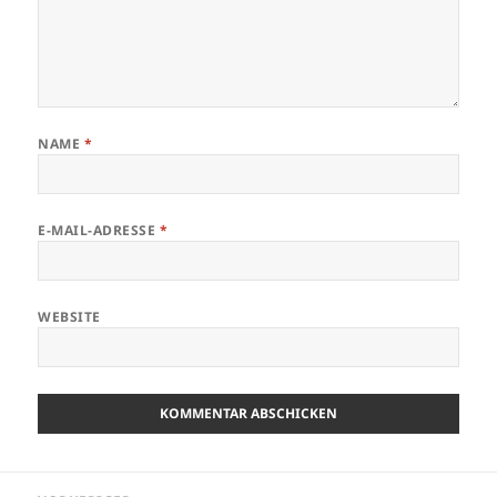
NAME
*
E-MAIL-ADRESSE
*
WEBSITE
ALTERNATIVE:
Beitragsnavigation