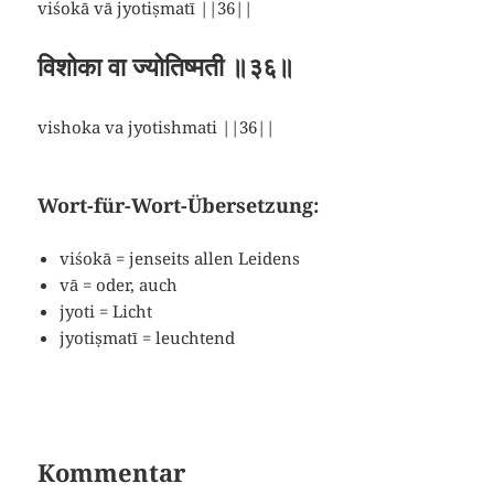
viśokā vā jyotiṣmatī ||36||
विशोका वा ज्योतिष्मती ॥३६॥
vishoka va jyotishmati ||36||
Wort-für-Wort-Übersetzung:
viśokā = jenseits allen Leidens
vā = oder, auch
jyoti = Licht
jyotiṣmatī = leuchtend
Kommentar