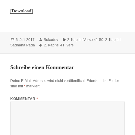
[Download]
Veröffentlicht
Autor
Kategorien
6. Juli 2017
Sukadev
2. Kapitel Verse 41-50
,
2. Kapitel:
am
Schlagwörter
Sadhana Pada
2. Kapitel 41. Vers
Schreibe einen Kommentar
Deine E-Mail-Adresse wird nicht veröffentlicht.
Erforderliche Felder
sind mit
*
markiert
KOMMENTAR
*