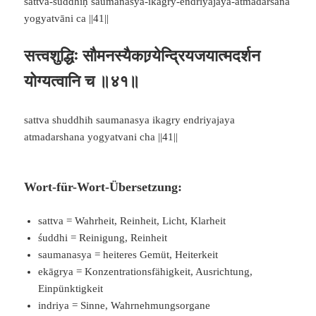
sattva-śuddhiḥ saumanasya-ikāgry-endriyajaya-ātmadarśana
yogyatvāni ca ||41||
सत्त्वशुद्धिः सौमनस्यैकाग्र्येन्द्रियजयात्मदर्शन
योग्यत्वानि च ॥४१॥
sattva shuddhih saumanasya ikagry endriyajaya
atmadarshana yogyatvani cha ||41||
Wort-für-Wort-Übersetzung:
sattva = Wahrheit, Reinheit, Licht, Klarheit
śuddhi = Reinigung, Reinheit
saumanasya = heiteres Gemüt, Heiterkeit
ekāgrya = Konzentrationsfähigkeit, Ausrichtung,
Einpünktigkeit
indriya = Sinne, Wahrnehmungsorgane