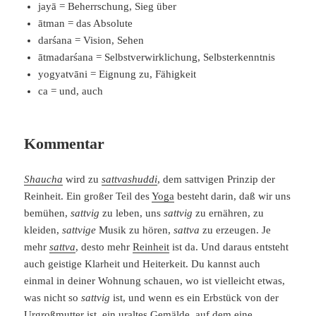
jayā = Beherrschung, Sieg über
ātman = das Absolute
darśana = Vision, Sehen
ātmadarśana = Selbstverwirklichung, Selbsterkenntnis
yogyatvāni = Eignung zu, Fähigkeit
ca = und, auch
Kommentar
Shaucha
wird zu
sattvashuddi
, dem sattvigen Prinzip der
Reinheit. Ein großer Teil des
Yoga
besteht darin, daß wir uns
bemühen,
sattvig
zu leben, uns
sattvig
zu ernähren, zu
kleiden,
sattvige
Musik zu hören,
sattva
zu erzeugen. Je
mehr
sattva
, desto mehr
Reinheit
ist da. Und daraus entsteht
auch geistige Klarheit und Heiterkeit. Du kannst auch
einmal in deiner Wohnung schauen, wo ist vielleicht etwas,
was nicht so
sattvig
ist, und wenn es ein Erbstück von der
Urgroßmutter ist, ein uraltes Gemälde, auf dem eine