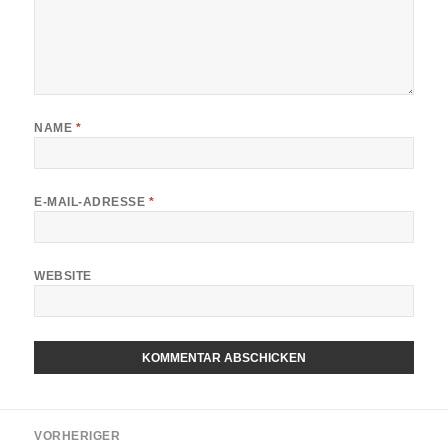
NAME
*
E-MAIL-ADRESSE
*
WEBSITE
ALTERNATIVE:
Beitragsnavigation
VORHERIGER