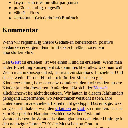
tasya = sein (des nirodha-pariṇāma)
praśānta = ruhig, ungestört
vāhitā = Fluss
saṁskāra = (wiederholter) Eindruck
Kommentar
Wenn wir regelmäßig unsere Gedanken beherrschen, positive
Gedanken erzeugen, dann führt das schließlich zu einem
ungestörten Fluß.
Den
Geist
zu erziehen, ist wie einen Hund zu erziehen. Wenn man
in der Erziehung konsequent ist, dann macht er alles, was man will.
Wenn man inkonsequent ist, hat man ein ständiges Tauziehen. Und
das ist weder für den Hund noch für den Menschen gut.
Kindererziehung ist wieder etwas anderes, denn wir wollen unsere
Kinder ja nicht dressieren. Außerdem läßt sich der
Mensch
glücklicherweise nicht dressieren. Wir hatten in diesem Jahrhundert
genügend Experimente, wo Machthaber versucht haben, ihre
Untertanen umzuerziehen. Es hat nicht geklappt. Das einzige, was
sie geschafft haben, war, den
Glauben
an
Gott
zu ruinieren. Das ist
zum Beispiel der Hauptunterschied zwischen Ost- und
Westdeutschen. In Westdeutschland glauben nach einer Umfrage in
den neunziger Jahren 73 % der Menschen an Gott, in