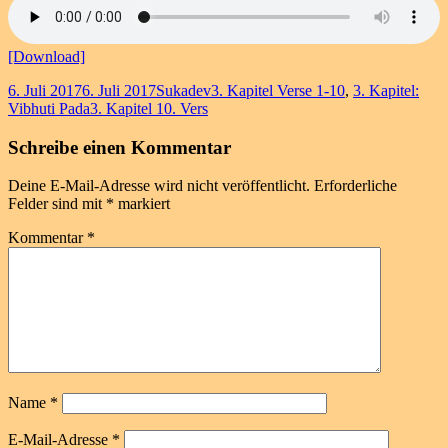
[Download]
Veröffentlicht
Autor
Kategorien
6. Juli 2017
6. Juli 2017
Sukadev
3. Kapitel Verse 1-10
,
3. Kapitel:
am
Schlagwörter
Vibhuti Pada
3. Kapitel 10. Vers
Schreibe einen Kommentar
Deine E-Mail-Adresse wird nicht veröffentlicht.
Erforderliche
Felder sind mit
*
markiert
Kommentar
*
Name
*
E-Mail-Adresse
*