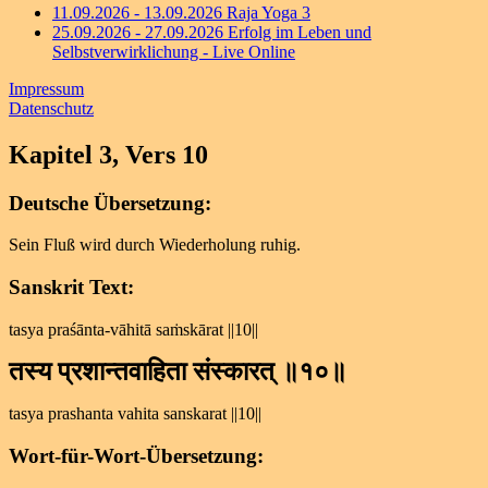
11.09.2026 - 13.09.2026 Raja Yoga 3
25.09.2026 - 27.09.2026 Erfolg im Leben und
Selbstverwirklichung - Live Online
Impressum
Datenschutz
Kapitel 3, Vers 10
Deutsche Übersetzung:
Sein Fluß wird durch Wiederholung ruhig.
Sanskrit Text:
tasya praśānta-vāhitā saṁskārat ||10||
तस्य प्रशान्तवाहिता संस्कारत् ॥१०॥
tasya prashanta vahita sanskarat ||10||
Wort-für-Wort-Übersetzung: