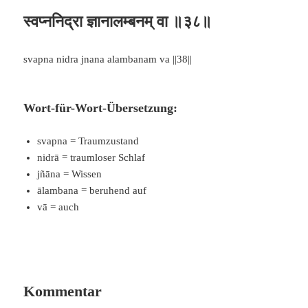
स्वप्ननिद्रा ज्ञानालम्बनम् वा ॥३८॥
svapna nidra jnana alambanam va ||38||
Wort-für-Wort-Übersetzung:
svapna = Traumzustand
nidrā = traumloser Schlaf
jñāna = Wissen
ālambana = beruhend auf
vā = auch
Kommentar