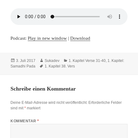
Podcast:
Play in new window
|
Download
Veröffentlicht
Autor
Kategorien
3. Juli 2017
Sukadev
1. Kapitel Verse 31-40
,
1. Kapitel:
am
Schlagwörter
Samadhi Pada
1. Kapitel 38. Vers
Schreibe einen Kommentar
Deine E-Mail-Adresse wird nicht veröffentlicht.
Erforderliche Felder
sind mit
*
markiert
KOMMENTAR
*