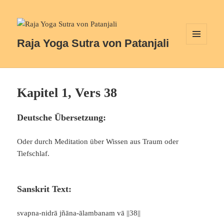
Raja Yoga Sutra von Patanjali
MENÜ
UND
WIDGETS
Kapitel 1, Vers 38
Deutsche Übersetzung:
Oder durch Meditation über Wissen aus Traum oder
Tiefschlaf.
Sanskrit Text:
svapna-nidrā jñāna-ālambanam vā ||38||