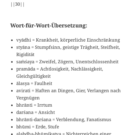
||30||
Wort-für-Wort-Übersetzung:
vyādhi = Krankheit, körperliche Einschränkung
styāna = Stumpfsinn, geistige Trägheit, Steifheit,
Rigidität
saṁśaya = Zweifel, Zögern, Unentschlossenheit
pramāda = Achtlosigkeit, Nachlässigkeit,
Gleichgültigkeit
ālasya = Faulheit
avirati = Haften an Dingen, Gier, Verlangen nach
Vergnügen
bhrānti = Irrtum
darśana = Ansicht
bhrānti-darśana = Verblendung, Fanatismus
bhūmi = Erde, Stufe
alabdha-bhūmikatva = Nichterreichen einer