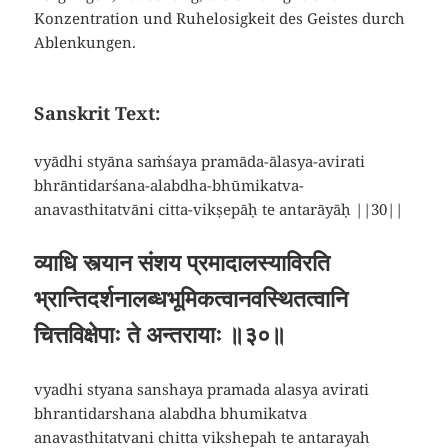
Konzentration und Ruhelosigkeit des Geistes durch
Ablenkungen.
Sanskrit Text:
vyādhi styāna saṁśaya pramāda-ālasya-avirati
bhrāntidarśana-alabdha-bhūmikatva-
anavasthitatvāni citta-vikṣepāḥ te antarāyāḥ ||30||
व्याधि स्त्यान संशय प्रमादालस्याविरति
भ्रान्तिदर्शनालब्धभूमिकत्वानवस्थितत्वानि
चित्तविक्षेपाः ते अन्तरायाः ॥३०॥
vyadhi styana sanshaya pramada alasya avirati
bhrantidarshana alabdha bhumikatva
anavasthitatvani chitta vikshepah te antarayah