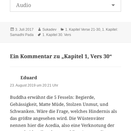
Audio
Veröffentlicht
Autor
Kategorien
3. Juli 2017
Sukadev
1. Kapitel Verse 21-30
,
1. Kapitel:
am
Schlagwörter
Samadhi Pada
1. Kapitel 30. Vers
Ein Kommentar zu „Kapitel 1, Vers 30“
Eduard
sagt:
23. August 2019 um 20:21 Uhr
Buddha erwähnt die 5 Fesseln: Begierde,
Gehässigkeit, Matte Müde, Stolzen Unmut, und
Schwanken. Wäre die Frage, welches Hindernis als
das größte angesehen wird. Die Wüstenväter
nennen hier die Acedia, also eine Verknotung der